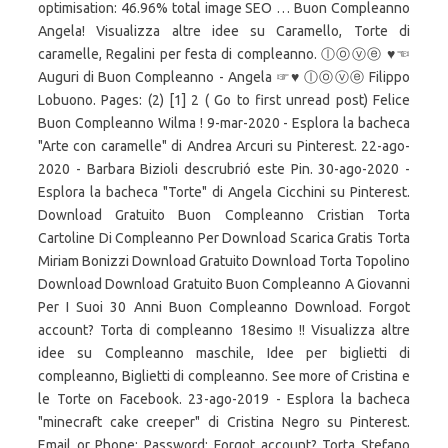
optimisation: 46.96% total image SEO … Buon Compleanno
Angela! Visualizza altre idee su Caramello, Torte di
caramelle, Regalini per festa di compleanno. ⓛⓞⓥⓔ ♥☜
Auguri di Buon Compleanno - Angela ☞♥ ⓛⓞⓥⓔ Filippo
Lobuono. Pages: (2) [1] 2 ( Go to first unread post) Felice
Buon Compleanno Wilma ! 9-mar-2020 - Esplora la bacheca
"Arte con caramelle" di Andrea Arcuri su Pinterest. 22-ago-
2020 - Barbara Bizioli descrubrió este Pin. 30-ago-2020 -
Esplora la bacheca "Torte" di Angela Cicchini su Pinterest.
Download Gratuito Buon Compleanno Cristian Torta
Cartoline Di Compleanno Per Download Scarica Gratis Torta
Miriam Bonizzi Download Gratuito Download Torta Topolino
Download Download Gratuito Buon Compleanno A Giovanni
Per I Suoi 30 Anni Buon Compleanno Download. Forgot
account? Torta di compleanno 18esimo !! Visualizza altre
idee su Compleanno maschile, Idee per biglietti di
compleanno, Biglietti di compleanno. See more of Cristina e
le Torte on Facebook. 23-ago-2019 - Esplora la bacheca
"minecraft cake creeper" di Cristina Negro su Pinterest.
Email or Phone: Password: Forgot account? Torta Stefano