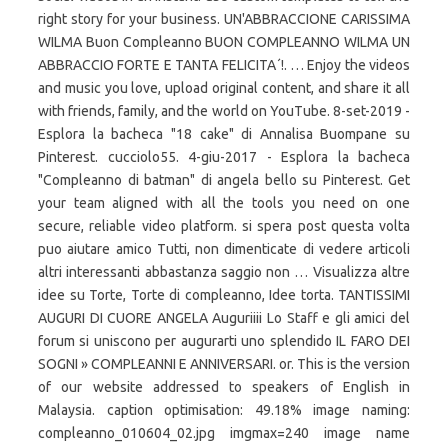
right story for your business. UN'ABBRACCIONE CARISSIMA
WILMA Buon Compleanno BUON COMPLEANNO WILMA UN
ABBRACCIO FORTE E TANTA FELICITA´!. … Enjoy the videos
and music you love, upload original content, and share it all
with friends, family, and the world on YouTube. 8-set-2019 -
Esplora la bacheca "18 cake" di Annalisa Buompane su
Pinterest. cucciolo55. 4-giu-2017 - Esplora la bacheca
"Compleanno di batman" di angela bello su Pinterest. Get
your team aligned with all the tools you need on one
secure, reliable video platform. si spera post questa volta
puo aiutare amico Tutti, non dimenticate di vedere articoli
altri interessanti abbastanza saggio non … Visualizza altre
idee su Torte, Torte di compleanno, Idee torta. TANTISSIMI
AUGURI DI CUORE ANGELA Auguriiii Lo Staff e gli amici del
forum si uniscono per augurarti uno splendido IL FARO DEI
SOGNI » COMPLEANNI E ANNIVERSARI. or. This is the version
of our website addressed to speakers of English in
Malaysia. caption optimisation: 49.18% image naming:
compleanno_010604_02.jpg imgmax=240 image name