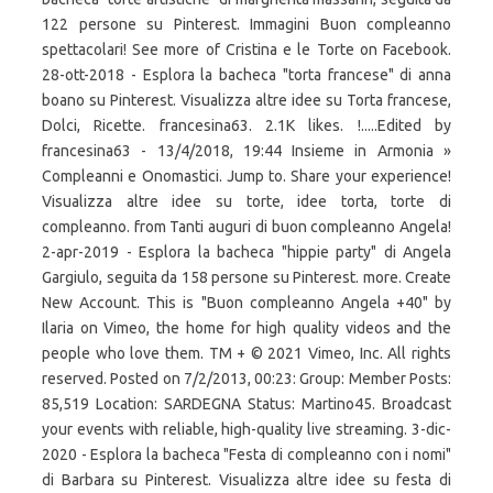
122 persone su Pinterest. Immagini Buon compleanno
spettacolari! See more of Cristina e le Torte on Facebook.
28-ott-2018 - Esplora la bacheca "torta francese" di anna
boano su Pinterest. Visualizza altre idee su Torta francese,
Dolci, Ricette. francesina63. 2.1K likes. !.....Edited by
francesina63 - 13/4/2018, 19:44 Insieme in Armonia »
Compleanni e Onomastici. Jump to. Share your experience!
Visualizza altre idee su torte, idee torta, torte di
compleanno. from Tanti auguri di buon compleanno Angela!
2-apr-2019 - Esplora la bacheca "hippie party" di Angela
Gargiulo, seguita da 158 persone su Pinterest. more. Create
New Account. This is "Buon compleanno Angela +40" by
Ilaria on Vimeo, the home for high quality videos and the
people who love them. TM + © 2021 Vimeo, Inc. All rights
reserved. Posted on 7/2/2013, 00:23: Group: Member Posts:
85,519 Location: SARDEGNA Status: Martino45. Broadcast
your events with reliable, high-quality live streaming. 3-dic-
2020 - Esplora la bacheca "Festa di compleanno con i nomi"
di Barbara su Pinterest. Visualizza altre idee su festa di