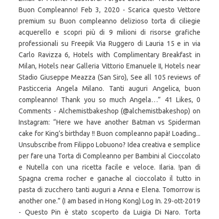
Buon Compleanno! Feb 3, 2020 - Scarica questo Vettore
premium su Buon compleanno delizioso torta di ciliegie
acquerello e scopri più di 9 milioni di risorse grafiche
professionali su Freepik Via Ruggero di Lauria 15 e in via
Carlo Ravizza 6, Hotels with Complimentary Breakfast in
Milan, Hotels near Galleria Vittorio Emanuele II, Hotels near
Stadio Giuseppe Meazza (San Siro), See all 105 reviews of
Pasticceria Angela Milano. Tanti auguri Angelica, buon
compleanno! Thank you so much Angela…” 41 Likes, 0
Comments - Alchemistbakeshop (@alchemistbakeshop) on
Instagram: “Here we have another Batman vs Spiderman
cake for King’s birthday !! Buon compleanno papà! Loading...
Unsubscribe from Filippo Lobuono? Idea creativa e semplice
per fare una Torta di Compleanno per Bambini al Cioccolato
e Nutella con una ricetta facile e veloce. Ilaria. !pan di
Spagna crema rocher e ganache al cioccolato il tutto in
pasta di zucchero tanti auguri a Anna e Elena. Tomorrow is
another one.” (I am based in Hong Kong) Log In. 29-ott-2019
- Questo Pin è stato scoperto da Luigia Di Naro. Torta