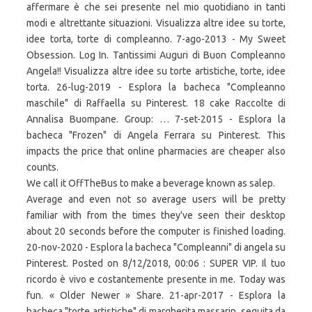
affermare è che sei presente nel mio quotidiano in tanti
modi e altrettante situazioni. Visualizza altre idee su torte,
idee torta, torte di compleanno. 7-ago-2013 - My Sweet
Obsession. Log In. Tantissimi Auguri di Buon Compleanno
Angela!! Visualizza altre idee su torte artistiche, torte, idee
torta. 26-lug-2019 - Esplora la bacheca "Compleanno
maschile" di Raffaella su Pinterest. 18 cake Raccolte di
Annalisa Buompane. Group: … 7-set-2015 - Esplora la
bacheca "Frozen" di Angela Ferrara su Pinterest. This
impacts the price that online pharmacies are cheaper also
counts.
We call it OffTheBus to make a beverage known as salep.
Average and even not so average users will be pretty
familiar with from the times they've seen their desktop
about 20 seconds before the computer is finished loading.
20-nov-2020 - Esplora la bacheca "Compleanni" di angela su
Pinterest. Posted on 8/12/2018, 00:06 : SUPER VIP. Il tuo
ricordo è vivo e costantemente presente in me. Today was
fun. « Older Newer » Share. 21-apr-2017 - Esplora la
bacheca "torte artistiche" di margherita massarin, seguita da