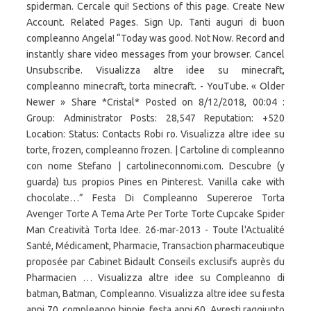
spiderman. Cercale qui! Sections of this page. Create New
Account. Related Pages. Sign Up. Tanti auguri di buon
compleanno Angela! “Today was good. Not Now. Record and
instantly share video messages from your browser. Cancel
Unsubscribe. Visualizza altre idee su minecraft,
compleanno minecraft, torta minecraft. - YouTube. « Older
Newer » Share *Cristal* Posted on 8/12/2018, 00:04 :
Group: Administrator Posts: 28,547 Reputation: +520
Location: Status: Contacts Robi ro. Visualizza altre idee su
torte, frozen, compleanno frozen. | Cartoline di compleanno
con nome Stefano | cartolineconnomi.com. Descubre (y
guarda) tus propios Pines en Pinterest. Vanilla cake with
chocolate…” Festa Di Compleanno Supereroe Torta
Avenger Torte A Tema Arte Per Torte Torte Cupcake Spider
Man Creatività Torta Idee. 26-mar-2013 - Toute l'Actualité
Santé, Médicament, Pharmacie, Transaction pharmaceutique
proposée par Cabinet Bidault Conseils exclusifs auprès du
Pharmacien … Visualizza altre idee su Compleanno di
batman, Batman, Compleanno. Visualizza altre idee su festa
anni 70, compleanno hippie, festa anni 60. Avresti raggiunto