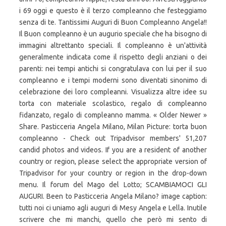
i 69 oggi e questo è il terzo compleanno che festeggiamo
senza di te. Tantissimi Auguri di Buon Compleanno Angela!!
Il Buon compleanno è un augurio speciale che ha bisogno di
immagini altrettanto speciali. Il compleanno è un'attività
generalmente indicata come il rispetto degli anziani o dei
parenti: nei tempi antichi si congratulava con lui per il suo
compleanno e i tempi moderni sono diventati sinonimo di
celebrazione dei loro compleanni. Visualizza altre idee su
torta con materiale scolastico, regalo di compleanno
fidanzato, regalo di compleanno mamma. « Older Newer »
Share. Pasticceria Angela Milano, Milan Picture: torta buon
compleanno - Check out Tripadvisor members' 51,207
candid photos and videos. If you are a resident of another
country or region, please select the appropriate version of
Tripadvisor for your country or region in the drop-down
menu. Il forum del Mago del Lotto; SCAMBIAMOCI GLI
AUGURI. Been to Pasticceria Angela Milano? image caption:
tutti noi ci uniamo agli auguri di Mesy Angela e Lella. Inutile
scrivere che mi manchi, quello che però mi sento di