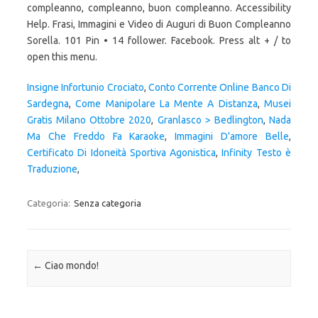
compleanno, compleanno, buon compleanno. Accessibility
Help. Frasi, Immagini e Video di Auguri di Buon Compleanno
Sorella. 101 Pin • 14 follower. Facebook. Press alt + / to
open this menu.
Insigne Infortunio Crociato
,
Conto Corrente Online Banco Di
Sardegna
,
Come Manipolare La Mente A Distanza
,
Musei
Gratis Milano Ottobre 2020
,
Granlasco > Bedlington
,
Nada
Ma Che Freddo Fa Karaoke
,
Immagini D'amore Belle
,
Certificato Di Idoneità Sportiva Agonistica
,
Infinity Testo è
Traduzione
,
Categoria:
Senza categoria
Navigazione articolo
←
Ciao mondo!