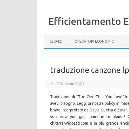
Efficientamento E
Vai al contenuto
SERVIZI
OPERATORI ECONOMICI
traduzione canzone lp
di
|
9 Gennaio 2021
Traduzione di “The One That You Love” Ingle
avevi bisogno. Leggi la nostra policy in mate
brano interpretato da David Guetta e Zara La
you, now you got someone to blame? O
chitarra.Wikitesti.com è la più grande encic