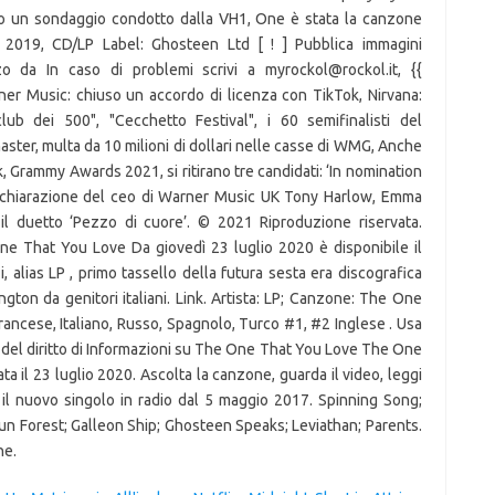
un sondaggio condotto dalla VH1, One è stata la canzone
e. 2019, CD/LP Label: Ghosteen Ltd [ ! ] Pubblica immagini
zo da In caso di problemi scrivi a myrockol@rockol.it, {{
rner Music: chiuso un accordo di licenza con TikTok, Nirvana:
lub dei 500", "Cecchetto Festival", i 60 semifinalisti del
ster, multa da 10 milioni di dollari nelle casse di WMG, Anche
, Grammy Awards 2021, si ritirano tre candidati: ‘In nomination
 dichiarazione del ceo di Warner Music UK Tony Harlow, Emma
il duetto ‘Pezzo di cuore’. © 2021 Riproduzione riservata.
ne That You Love Da giovedì 23 luglio 2020 è disponibile il
 alias LP , primo tassello della futura sesta era discografica
ngton da genitori italiani. Link. Artista: LP; Canzone: The One
rancese, Italiano, Russo, Spagnolo, Turco #1, #2 Inglese . Usa
zio del diritto di Informazioni su The One That You Love The One
a il 23 luglio 2020. Ascolta la canzone, guarda il video, leggi
 il nuovo singolo in radio dal 5 maggio 2017. Spinning Song;
Sun Forest; Galleon Ship; Ghosteen Speaks; Leviathan; Parents.
ne.