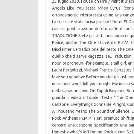
23 luglio 2020. House on Fire / Paint It Blac
Angels Like You testo Miley Cyrus. (con
erroneamente interpretata come una canzo
La traccia è stata incisa presso l’Hotel El 
caso di pubblicazione di fotografie il cui
TRADUZIONE Siete già tutti innamorati di q
Police, anche The One I Love dei R.E.M. Cl
Disclaimer: La traduzione del testo The One 
quello che ti serve Ragazza, se.. Traduzioni 
noun or pronoun--for example, a tall girl, an
Laura Pergolizzi, Michael Francis Gonzalez Te
love you goodbye Before you let go just one m
more hurt won’t kill you tonight My mama sa
della canzone Love On Top di Beyonce Bring t
guarda il video ufficiale. Testo “The One
Canzone; Everythings Gonna Be Alright; Come
A Thousand Years; The Sound Of Silence; Lov
Rock Anthem; P.I.M.P. Tieni premuto shift qu
cercare una canzone specificando una par
Honestly what's left for me. Rockol.com S.r.l.