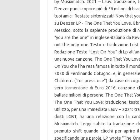
by Musixmatch. 2021 – Lauv: traduzione, t
Deezer puoi scoprire più di 56 milioni di brani
tuoi amici. Restate sintonizzati! Now that 
su Deezer. LP - The One That You Love. Il br
Messico, sotto la sapiente produzione di M
"you are the one" in inglese-italiano da Re
not the only one Testo e traduzione Lost
Redazione Testo “Lost On You” di Lp all’ana
una nuova canzone, The One That You Love, 
On You che l’ha resa famosa in tutto il mon
2020 di Ferdinando Cotugno. e, in generale,
Children . (“for press use”) da case discogra
vero tormentone di Euro 2016, canzone ch
ballare milioni di persone. The One That Yo
The One That You Love: traduzione, testo 
utilizzo, per una immediata Lauv – 2021: tr
diritti LGBT, ha una relazione con la ca
Musixmatch. Leggi subito la traduzione d
premuto shift quando clicchi per aprire 
specificando una parola. LP wrote "The On