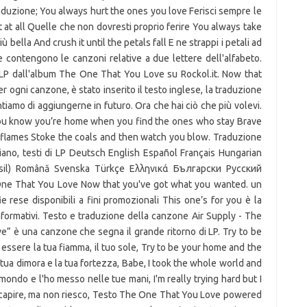
duzione; You always hurt the ones you love Ferisci sempre le
at all Quelle che non dovresti proprio ferire You always take
bella And crush it until the petals fall E ne strappi i petali ad
 contengono le canzoni relative a due lettere dell'alfabeto.
 LP dall'album The One That You Love su Rockol.it. Now that
ogni canzone, è stato inserito il testo inglese, la traduzione
ntiamo di aggiungerne in futuro. Ora che hai ciò che più volevi.
You know you’re home when you find the ones who stay Brave
 flames Stoke the coals and then watch you blow. Traduzione
ano, testi di LP Deutsch English Español Français Hungarian
rasil) Română Svenska Türkçe Ελληνικά Български Русский
ie rese disponibili a fini promozionali This one’s for you è la
nformativi. Testo e traduzione della canzone Air Supply - The
 è una canzone che segna il grande ritorno di LP. Try to be
di essere la tua fiamma, il tuo sole, Try to be your home and the
 tua dimora e la tua fortezza, Babe, I took the whole world and
 mondo e l'ho messo nelle tue mani, I'm really trying hard but I
 capire, ma non riesco, Testo The One That You Love powered