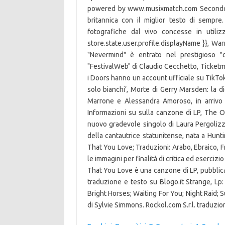
powered by www.musixmatch.com Secondo 
britannica con il miglior testo di sempr
fotografiche dal vivo concesse in utiliz
store.state.user.profile.displayName }}, Wa
"Nevermind" è entrato nel prestigioso "c
"FestivalWeb" di Claudio Cecchetto, Ticketma
i Doors hanno un account ufficiale su TikTok
solo bianchi’, Morte di Gerry Marsden: la
Marrone e Alessandra Amoroso, in arrivo 
Informazioni su sulla canzone di LP, The O
nuovo gradevole singolo di Laura Pergolizzi,
della cantautrice statunitense, nata a Hunti
That You Love; Traduzioni: Arabo, Ebraico, F
le immagini per finalità di critica ed eserci
That You Love è una canzone di LP, pubblicat
traduzione e testo su Blogo.it Strange, Lp:
Bright Horses; Waiting For You; Night Raid; 
di Sylvie Simmons. Rockol.com S.r.l. traduzio