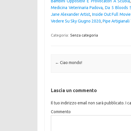
Bambini Oppositivi E Provocatori A Scuola
Medicina Veterinaria Padova
,
Da 5 Bloods 
Jane Alexander Artist
,
Inside Out Full Movie
Vedere Su Sky Giugno 2020
,
Pipe Artigianal
Categoria:
Senza categoria
Navigazione articolo
←
Ciao mondo!
Lascia un commento
Il tuo indirizzo email non sarà pubblicato.
I c
Commento