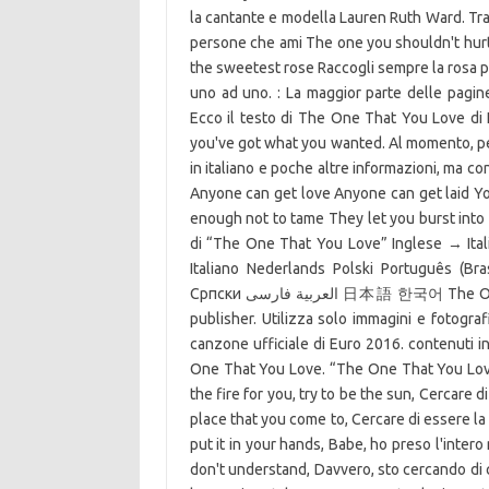
la cantante e modella Lauren Ruth Ward. Tra
persone che ami The one you shouldn't hurt 
the sweetest rose Raccogli sempre la rosa più 
uno ad uno. : La maggior parte delle pagine
Ecco il testo di The One That You Love di
you've got what you wanted. Al momento, per 
in italiano e poche altre informazioni, ma co
Anyone can get love Anyone can get laid 
enough not to tame They let you burst into
di “The One That You Love” Inglese → Itali
Italiano Nederlands Polski Português (B
Српски العربية فارسی 日本語 한국어 The One That You Love Now that you've got what you wanted. un
publisher. Utilizza solo immagini e fotograf
canzone ufficiale di Euro 2016. contenuti i
One That You Love. “The One That You Love”
the fire for you, try to be the sun, Cercare 
place that you come to, Cercare di essere la
put it in your hands, Babe, ho preso l'intero
don't understand, Davvero, sto cercando di