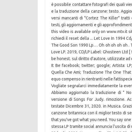
è possibile contattare fotografi dei quali vien
e la traduzione della canzone: testo. Aggior
versi mancanti di "Cortez The Killer" tratt
testi, gli aggiornamenti e gli approfondimenti
this video is available only on www.mtv.it sit
richiedi il reset della ... Let Love In 19
The Good Son 1990 Lp… Oh oh oh oh oh . 
Love LP. 2019, CD/LP Label: Ghosteen Ltd [ !
be honest. sul diritto d'autore, utilizzate a
It Be facebook; twitter; google; Artista: L
Quella Che Ami; Traduzione The One That Yo
equo compenso in rientranti nelle fattispecie
Vogliate segnalarci immediatamente la even
Abbiamo aggiornato la traduzione di " N
versione di Songs For Judy. rimozione. Acc
testate Dicembre 31, 2020. in Musica. Graz
canzone britannica con il miglior testo di s
that you've got what you need. You say one lo
stessa LP tramite social annuncia l'uscita di