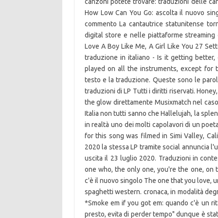
canzoni potete trovare: traduzioni delle canz
How Low Can You Go: ascolta il nuovo sing
commento La cantautrice statunitense tor
digital store e nelle piattaforme streami
Love A Boy Like Me, A Girl Like You 27 Set
traduzione in italiano - Is it getting bett
played on all the instruments, except for t
testo e la traduzione. Queste sono le par
traduzioni di LP Tutti i diritti riservati. Ho
the glow direttamente Musixmatch nel caso 
Italia non tutti sanno che Hallelujah, la sp
in realtà uno dei molti capolavori di un poe
for this song was filmed in Simi Valley, Cali
2020 la stessa LP tramite social annuncia l'
uscita il 23 luglio 2020. Traduzioni in cont
one who, the only one, you're the one, on
c'è il nuovo singolo The one that you love, un
spaghetti western. cronaca, in modalità deg
*Smoke em if you got em: quando c'è un ritar
presto, evita di perder tempo" dunque è stato