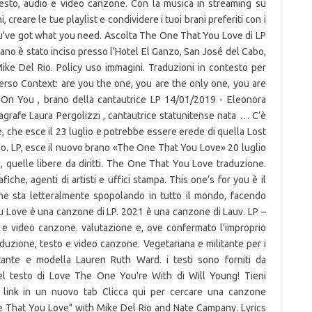
esto, audio e video canzone. Con la musica in streaming su
, creare le tue playlist e condividere i tuoi brani preferiti con i
you've got what you need. Ascolta The One That You Love di LP
ano è stato inciso presso l'Hotel El Ganzo, San José del Cabo,
ike Del Rio. Policy uso immagini. Traduzioni in contesto per
verso Context: are you the one, you are the only one, you are
 On You , brano della cantautrice LP 14/01/2019 - Eleonora
grafe Laura Pergolizzi , cantautrice statunitense nata … C’è
che esce il 23 luglio e potrebbe essere erede di quella Lost
do. LP, esce il nuovo brano «The One That You Love» 20 luglio
 quelle libere da diritti. The One That You Love traduzione.
fiche, agenti di artisti e uffici stampa. This one’s for you è il
e sta letteralmente spopolando in tutto il mondo, facendo
u Love è una canzone di LP. 2021 è una canzone di Lauv. LP –
e video canzone. valutazione e, ove confermato l’improprio
aduzione, testo e video canzone. Vegetariana e militante per i
ntante e modella Lauren Ruth Ward. i testi sono forniti da
el testo di Love The One You're With di Will Young! Tieni
il link in un nuovo tab Clicca qui per cercare una canzone
e That You Love" with Mike Del Rio and Nate Campany. Lyrics