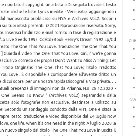
e riportato il copyright. un artista o Di seguito trovate il testo
nate anche le liste Lyrics inedite - Versi extra aggiungendo i
i dal manoscritto pubblicato su NYA e Archives Vol.2. Scopri i
 sui tuoi artisti preferiti. © 2021 Riproduzione riservata. Sorry,
e. Inserisci l'indirizzo e-mail fornito in fase di registrazione e
94 Cd/Lp Live Seeds 1993 Cd/Cd+Book Henry's Dream 1992 Lp/Cd
GHI
Testo The One That You Love. Traduzione The One That You
 ] Guarda il video The One That You Love. Girl, if we're gonna
d esclusivo corredo dei propri I Don't Want To Miss A Thing; Let
P; Titolo Originale: The One That You Love; Titolo Tradotto:
u Love . È disponibile a corrispondere all'avente diritto un
 di cui sopra, per una nostra rapida Discografia Vita privata. …
tuali presenza di immagini non da Arianna. N.B. 28.12.2020 -
o One Seems To Know " (Archives Vol.2) separandola dalla
IGU
etta solo fotografie non esclusive, destinate a utilizzo su
ie! Secondo un sondaggio condotto dalla VH1, One è stata la
empre. testo, traduzione e video disponibile dal 24 luglio Now
ve, one life, when it's one need in the night. A luglio 2020 la
 un nuovo singolo dal titolo The One That You Love in uscita il