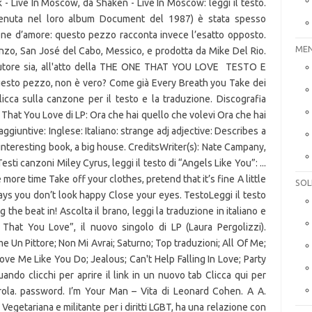
k - Live In Moscow, da Shaken - Live In Moscow: leggi il testo.
tenuta nel loro album Document del 1987) è stata spesso
ne d’amore: questo pezzo racconta invece l’esatto opposto.
MEN
Ganzo, San José del Cabo, Messico, e prodotta da Mike Del Rio.
 autore sia, all'atto della THE ONE THAT YOU LOVE
TESTO E
uesto pezzo, non è vero? Come già Every Breath you Take dei
icca sulla canzone per il testo e la traduzione. Discografia
That You Love di LP: Ora che hai quello che volevi Ora che hai
aggiuntive: Inglese: Italiano: strange adj adjective: Describes a
 interesting book, a big house. CreditsWriter(s): Nate Campany,
sti canzoni Miley Cyrus, leggi il testo di “Angels Like You”: ...
ore time Take off your clothes, pretend that it’s fine A little
SOL
ys you don’t look happy Close your eyes. TestoLeggi il testo
he beat in! Ascolta il brano, leggi la traduzione in italiano e
 That You Love”, il nuovo singolo di LP (Laura Pergolizzi).
 Un Pittore; Non Mi Avrai; Saturno; Top traduzioni; All Of Me;
e Me Like You Do; Jealous; Can't Help Falling In Love; Party
ando clicchi per aprire il link in un nuovo tab Clicca qui per
ola. password. I’m Your Man – Vita di Leonard Cohen. A A.
 Vegetariana e militante per i diritti LGBT, ha una relazione con