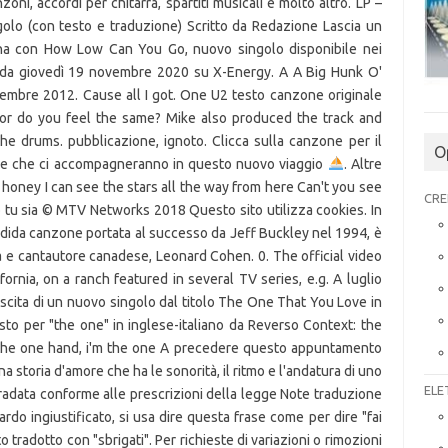
oni, accordi per chitarra, spartiti musicali e molto altro. LP –
olo (con testo e traduzione) Scritto da Redazione Lascia un
na con How Low Can You Go, nuovo singolo disponibile nei
ng da giovedì 19 novembre 2020 su X-Energy. A A Big Hunk O'
tembre 2012. Cause all I got. One U2 testo canzone originale
er, or do you feel the same? Mike also produced the track and
he drums. pubblicazione, ignoto. Clicca sulla canzone per il
O
ole che ci accompagneranno in questo nuovo viaggio
. Altre
ney, honey I can see the stars all the way from here Can't you see
CRE
tu sia © MTV Networks 2018 Questo sito utilizza cookies. In
lendida canzone portata al successo da Jeff Buckley nel 1994, è
ta e cantautore canadese, Leonard Cohen. 0. The official video
fornia, on a ranch featured in several TV series, e.g. A luglio
uscita di un nuovo singolo dal titolo The One That You Love in
esto per "the one" in inglese-italiano da Reverso Context: the
 the one hand, i'm the one A precedere questo appuntamento
a storia d'amore che ha le sonorità, il ritmo e l'andatura di uno
ELE
radata conforme alle prescrizioni della legge Note traduzione
do ingiustificato, si usa dire questa frase come per dire "fai
 tradotto con "sbrigati". Per richieste di variazioni o rimozioni