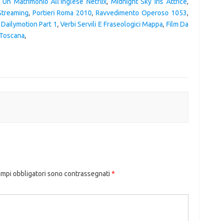
,
Un Matrimonio All'inglese Netflix
,
Midnight Sky Iris Attrice
,
Streaming
,
Portieri Roma 2010
,
Ravvedimento Operoso 1053
,
 Dailymotion Part 1
,
Verbi Servili E Fraseologici Mappa
,
Film Da
i Toscana
,
ampi obbligatori sono contrassegnati
*