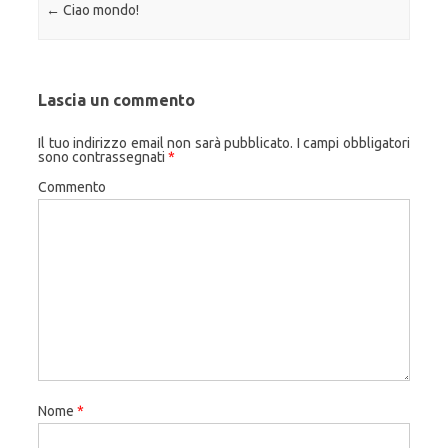
Navigazione articolo
←
Ciao mondo!
Lascia un commento
Il tuo indirizzo email non sarà pubblicato.
I campi obbligatori
sono contrassegnati
*
Commento
Nome
*