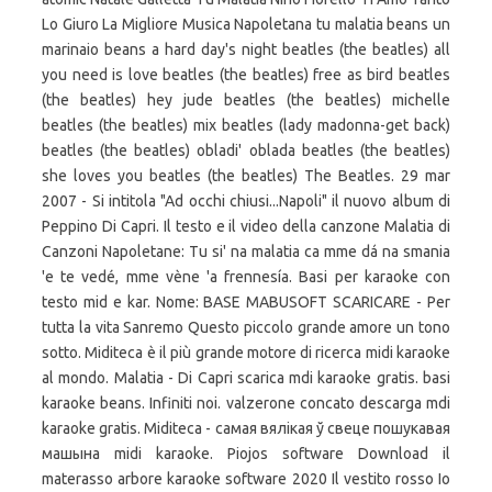
Lo Giuro La Migliore Musica Napoletana tu malatia beans un
marinaio beans a hard day's night beatles (the beatles) all
you need is love beatles (the beatles) free as bird beatles
(the beatles) hey jude beatles (the beatles) michelle
beatles (the beatles) mix beatles (lady madonna-get back)
beatles (the beatles) obladi' oblada beatles (the beatles)
she loves you beatles (the beatles) The Beatles. 29 mar
2007 - Si intitola "Ad occhi chiusi...Napoli" il nuovo album di
Peppino Di Capri. Il testo e il video della canzone Malatia di
Canzoni Napoletane: Tu si' na malatia ca mme dá na smania
'e te vedé, mme vène 'a frennesía. Basi per karaoke con
testo mid e kar. Nome: BASE MABUSOFT SCARICARE - Per
tutta la vita Sanremo Questo piccolo grande amore un tono
sotto. Miditeca è il più grande motore di ricerca midi karaoke
al mondo. Malatia - Di Capri scarica mdi karaoke gratis. basi
karaoke beans. Infiniti noi. valzerone concato descarga mdi
karaoke gratis. Miditeca - самая вялікая ў свеце пошукавая
машына midi karaoke. Piojos software Download il
materasso arbore karaoke software 2020 Il vestito rosso Io