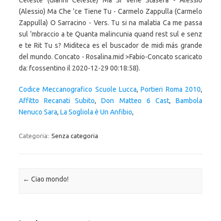
Celeste (Gianni Celeste) Ma Si Vene Stasera - Alessio
(Alessio) Ma Che 'ce Tiene Tu - Carmelo Zappulla (Carmelo
Zappulla) O Sarracino - Vers. Tu si na malatia Ca me passa
sul ‘mbraccio a te Quanta malincunia quand rest sul e senz
e te Rit Tu s? Miditeca es el buscador de midi más grande
del mundo. Concato - Rosalina.mid >Fabio-Concato scaricato
da: fcossentino il 2020-12-29 00:18:58).
Codice Meccanografico Scuole Lucca
,
Portieri Roma 2010
,
Affitto Recanati Subito
,
Don Matteo 6 Cast
,
Bambola
Nenuco Sara
,
La Sogliola è Un Anfibio
,
Categoria:
Senza categoria
Navigazione articolo
←
Ciao mondo!