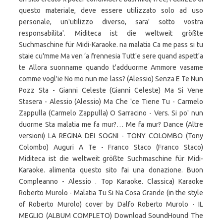
questo materiale, deve essere utilizzato solo ad uso
personale, un'utilizzo diverso, sara' sotto vostra
responsabilita'. Miditeca ist die weltweit größte
Suchmaschine für Midi-Karaoke. na malatia Ca me pass si tu
staie cu'mme Ma ven ‘a frennesia Tutt'e sere quand aspett'a
te Allora suonname quando t'adduorme Ammore vasame
comme vogl'ie No mo nun me lass? (Alessio) Senza E Te Nun
Pozz Sta - Gianni Celeste (Gianni Celeste) Ma Si Vene
Stasera - Alessio (Alessio) Ma Che 'ce Tiene Tu - Carmelo
Zappulla (Carmelo Zappulla) O Sarracino - Vers. Si po' nun
duorme Sta malatia me fa mur?… Me fa mur? Dance (Altre
versioni) LA REGINA DEI SOGNI - TONY COLOMBO (Tony
Colombo) Auguri A Te - Franco Staco (Franco Staco)
Miditeca ist die weltweit größte Suchmaschine für Midi-
Karaoke. alimenta questo sito fai una donazione. Buon
Compleanno - Alessio . Top Karaoke. Classica) Karaoke
Roberto Murolo - Malatia Tu Si Na Cosa Grande (in the style
of Roberto Murolo) cover by Dalfo Roberto Murolo - IL
MEGLIO (ALBUM COMPLETO) Download SoundHound The