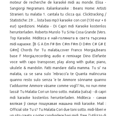
moteur de recherche de karaoké midi au monde. Elisa -
Sangiorgi Negramaro. italiankaraoke : Beans Home: Artisti
Stranieri. tu malatia 1. cantala tu clicca qui. Clicktracking /
Statistiche: 29: ... lista basi mp3 karaoke con cori (130 eur + 6
eur) spedizioni. Malatia - Di Capri mdi Karaoke kostenlos
herunterladen. Roberto Murolo Tu Si Na Cosa Grande (Vers.
Top Karaoke. Miditeca е най-голямата в света търсачка
midi караоке. [B G A Em F# Bm C#m F#m D D#m C# G# E
G#m] Chords for Tu malatia,cover Franco Morgia,Beans
base F Morgia,recording audio e remixage Dino Elefante
voce with capo transposer, play along with guitar, piano,
ukulele & mandolin. Fatti mandare dalla mamma. Tu si’ na
malatia, ca se sana sulo ‘mbracci’a te Quanta malincunia
quanno resto sulo senza ‘e te Ammore sònname quanno
t’adduorme Ammore vásame comme vogl’i’ No, no nun mme
lassá! Tu Malatia Cori un tono sotto. malatia (salsa) - di capri
mdi karaoke kostenlos herunterladen. Miditeca - самая
вялікая ў свеце пошукавая машына midi karaoke. Mail :
Official site Tu s? Tu Malatia Cori due toni sotto. midi-liberi e
un sito creato x poter condividere basi midi, free, l'utilizzo di