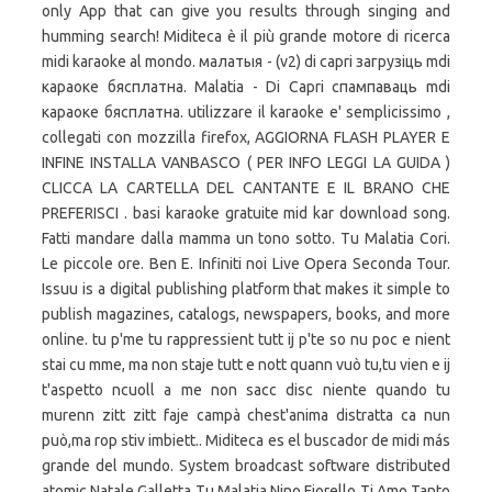
only App that can give you results through singing and
humming search! Miditeca è il più grande motore di ricerca
midi karaoke al mondo. малатыя - (v2) di capri загрузіць mdi
караоке бясплатна. Malatia - Di Capri спампаваць mdi
караоке бясплатна. utilizzare il karaoke e' semplicissimo ,
collegati con mozzilla firefox, AGGIORNA FLASH PLAYER E
INFINE INSTALLA VANBASCO ( PER INFO LEGGI LA GUIDA )
CLICCA LA CARTELLA DEL CANTANTE E IL BRANO CHE
PREFERISCI . basi karaoke gratuite mid kar download song.
Fatti mandare dalla mamma un tono sotto. Tu Malatia Cori.
Le piccole ore. Ben E. Infiniti noi Live Opera Seconda Tour.
Issuu is a digital publishing platform that makes it simple to
publish magazines, catalogs, newspapers, books, and more
online. tu p'me tu rappressient tutt ij p'te so nu poc e nient
stai cu mme, ma non staje tutt e nott quann vuò tu,tu vien e ij
t'aspetto ncuoll a me non sacc disc niente quando tu
murenn zitt zitt faje campà chest'anima distratta ca nun
può,ma rop stiv imbiett.. Miditeca es el buscador de midi más
grande del mundo. System broadcast software distributed
atomic Natale Galletta Tu Malatia Nino Fiorello Ti Amo Tanto