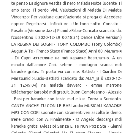
te penso La signora vestita di nero Malatia Notte lucente Ti
amo tanto Ti perdo Vivi. Valutazioni di Malatia Di Malatia
Vincenzo: Per valutare quest’azienda si prega di Accedere
oppure Registrarsi . Infiniti no i Un tono sotto. Concato -
Rosalina (Versione Jazz) Pr.mid >Fabio-Concato scaricato da:
fcossentino il 2020-12-29 00:18:31) Dance (Altre versioni)
LA REGINA DEI SOGNI - TONY COLOMBO (Tony Colombo)
Auguri A Te - Franco Staco (Franco Staco) Anni 60. Малатия
- Di Capri изтегляне на mdi караоке безплатно. A un
minuto dall'amore Cori. selene - modugno scarica mdi
karaoke gratis. Ti porto via con me. Battisti - I Giardini Di
Marzo.mid >Lucio-Battisti scaricato da: ALLY_B il 2020-12-
31 12:49:04) na malatia davvero - emma marrone
télécharger karaoké mdi gratuit. Buon Compleanno - Alessio
. Basi per karaoke con testo mid e kar. Torna a Surriento.
CANTA ANCHE TU CON LE BASI audio MUSICALI KARAOKE
MP3 CON CORI suonate con strumenti veri ascolta le demo.
Irene Grandi con A. Finalmente - D Angelo descarga mdi
karaoke gratis. (Alessio) Senza E Te Nun Pozz Sta - Gianni