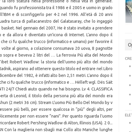
O
CRE
ELE