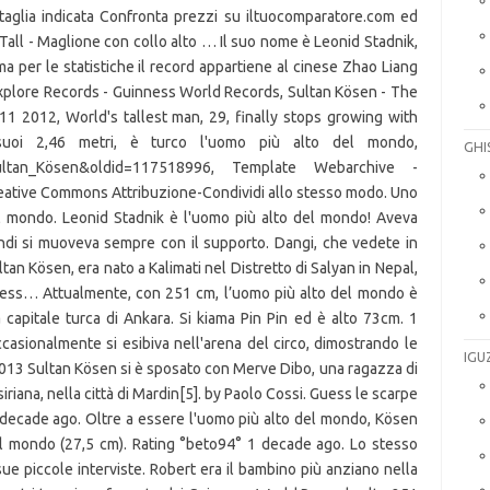
GHI
IGU