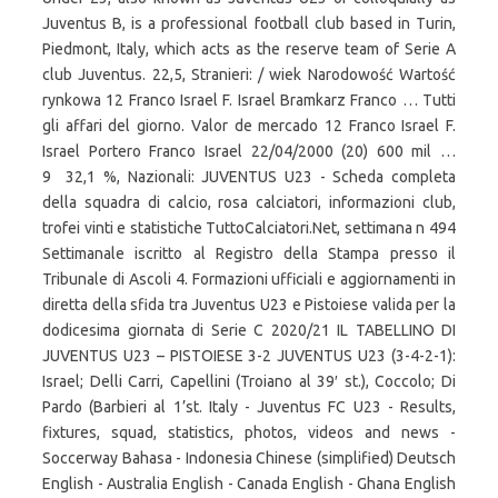
Juventus B, is a professional football club based in Turin,
Piedmont, Italy, which acts as the reserve team of Serie A
club Juventus. 22,5, Stranieri: / wiek Narodowość Wartość
rynkowa 12 Franco Israel F. Israel Bramkarz Franco … Tutti
gli affari del giorno. Valor de mercado 12 Franco Israel F.
Israel Portero Franco Israel 22/04/2000 (20) 600 mil …
9 32,1 %, Nazionali: JUVENTUS U23 - Scheda completa
della squadra di calcio, rosa calciatori, informazioni club,
trofei vinti e statistiche TuttoCalciatori.Net, settimana n 494
Settimanale iscritto al Registro della Stampa presso il
Tribunale di Ascoli 4. Formazioni ufficiali e aggiornamenti in
diretta della sfida tra Juventus U23 e Pistoiese valida per la
dodicesima giornata di Serie C 2020/21 IL TABELLINO DI
JUVENTUS U23 – PISTOIESE 3-2 JUVENTUS U23 (3-4-2-1):
Israel; Delli Carri, Capellini (Troiano al 39′ st.), Coccolo; Di
Pardo (Barbieri al 1’st. Italy - Juventus FC U23 - Results,
fixtures, squad, statistics, photos, videos and news -
Soccerway Bahasa - Indonesia Chinese (simplified) Deutsch
English - Australia English - Canada English - Ghana English