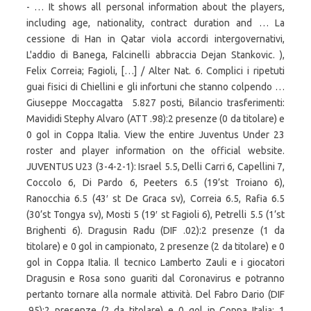
- … It shows all personal information about the players,
including age, nationality, contract duration and … La
cessione di Han in Qatar viola accordi intergovernativi,
L'addio di Banega, Falcinelli abbraccia Dejan Stankovic. ),
Felix Correia; Fagioli, […] / Alter Nat. 6. Complici i ripetuti
guai fisici di Chiellini e gli infortuni che stanno colpendo …
Giuseppe Moccagatta 5.827 posti, Bilancio trasferimenti:
Mavididi Stephy Alvaro (ATT .98):2 presenze (0 da titolare) e
0 gol in Coppa Italia. View the entire Juventus Under 23
roster and player information on the official website.
JUVENTUS U23 (3-4-2-1): Israel 5.5, Delli Carri 6, Capellini 7,
Coccolo 6, Di Pardo 6, Peeters 6.5 (19’st Troiano 6),
Ranocchia 6.5 (43′ st De Graca sv), Correia 6.5, Rafia 6.5
(30’st Tongya sv), Mosti 5 (19′ st Fagioli 6), Petrelli 5.5 (1’st
Brighenti 6). Dragusin Radu (DIF .02):2 presenze (1 da
titolare) e 0 gol in campionato, 2 presenze (2 da titolare) e 0
gol in Coppa Italia. Il tecnico Lamberto Zauli e i giocatori
Dragusin e Rosa sono guariti dal Coronavirus e potranno
pertanto tornare alla normale attività. Del Fabro Dario (DIF
.95):2 presenze (2 da titolare) e 0 gol in Coppa Italia; 1