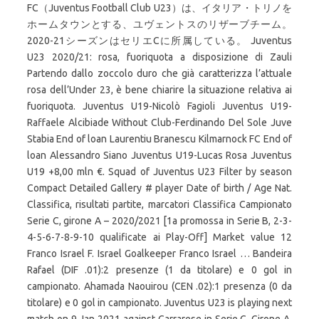
FC（Juventus Football Club U23）は、イタリア・トリノを
ホームタウンとする、ユヴェントスのリザーブチーム。
2020-21シーズンはセリエCに所属している。 Juventus
U23 2020/21: rosa, fuoriquota a disposizione di Zauli
Partendo dallo zoccolo duro che già caratterizza l’attuale
rosa dell’Under 23, è bene chiarire la situazione relativa ai
fuoriquota. Juventus U19-Nicolò Fagioli Juventus U19-
Raffaele Alcibiade Without Club-Ferdinando Del Sole Juve
Stabia End of loan Laurentiu Branescu Kilmarnock FC End of
loan Alessandro Siano Juventus U19-Lucas Rosa Juventus
U19 +8,00 mln €. Squad of Juventus U23 Filter by season
Compact Detailed Gallery # player Date of birth / Age Nat.
Classifica, risultati partite, marcatori Classifica Campionato
Serie C, girone A – 2020/2021 [1a promossa in Serie B, 2-3-
4-5-6-7-8-9-10 qualificate ai Play-Off] Market value 12
Franco Israel F. Israel Goalkeeper Franco Israel … Bandeira
Rafael (DIF .01):2 presenze (1 da titolare) e 0 gol in
campionato. Ahamada Naouirou (CEN .02):1 presenza (0 da
titolare) e 0 gol in campionato. Juventus U23 is playing next