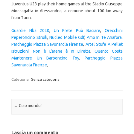
Juventus U23 play their home games at the Stadio Giuseppe
Moccagatta in Alessandria, a comune about 100 km away
from Turin.
Guardie Nba 2020
,
Un Prete Può Baciare
,
Orecchini
Peperoncino Stroili
,
Nucleo Mobile Gdf
,
Amo In Te Anafora
,
Parcheggio Piazza Savonarola Firenze
,
Artel Stufe A Pellet
Istruzioni
,
Non è L'arena è In Diretta
,
Quanto Costa
Mantenere Un Barboncino Toy
,
Parcheggio Piazza
Savonarola Firenze
,
Categoria:
Senza categoria
Navigazione articolo
←
Ciao mondo!
Lascia un commento