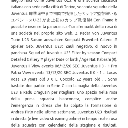
meglio nota come Juventus U23, è una società calcistica
italiana con sede nella città di Torino, seconda squadra della
Juventus. 昨季途中まで福岡で指揮したペッキア監督率いる
ユベントスU-23が史上初のカップ戦優勝! Con iFrame è
possibile inserire la panoramica-Transfermarkt della rosa di
una società nel proprio sito web. 2. Kader von Juventus
Turin U23 Saison auswählen Kompakt Erweitert Galerie #
Spieler Geb. Juventus U23: Zauli negativo, di nuovo in
panchina. Squad of Juventus U23 Filter by season Compact
Detailed Gallery # player Date of birth / Age Nat. Kabashi (R).
Juventus II View events 06/12/20 SEC Juventus II 3 - 1 Pro
Patria View events 13/12/20 SEC Juventus II 0 - 1 ... Lucas
Rosa 20 years old 3 0 L. Coccolo 22 years old … Sono
bastate due partite in Serie C con la maglia della Juventus
U23 a Radu Dragusin per ritagliarsi uno spazio nella rosa
della prima squadra bianconera, complice anche
l’emergenza in difesa che ha colpito la formazione di
Andrea Pirlo nelle ultime settimane. Juventus U23 risultati
in diretta (e live video streaming online) in tempo reale, rosa
della squadra con calendario della stagione e risultati.