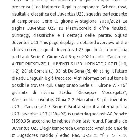
presenza (1 da titolare) e 0 gol in campionato. Scheda, rosa,
risultati e classifica del Juventus U23, squadra partecipante
al campionato Serie C, girone A stagione 2020/2021 La
pagina Juventus U23 su FlashScore.it ti offre risultati,
punteggi, classifiche e i dettagli delle partite. Squad
Juventus U23 This page displays a detailed overview of the
club's current squad. Juventus U23 giocherà la prossima
partita di Serie C, Girone A il 9 gen 2021 contro Carrarese.
ALTRE PRESENZE 1. JUVENTUS U23 1 RENATE 2 RETI (1-0,
1-2): 20′ st Correia (J), 33′ st De Sena (R), 40′ st rig. Il futuro
di Radu Drăgușin è già tracciato. Altri informazioni sul tema è
possibile trovare qui. Campionato Serie C - Girone A - 16°
giornata di ritorno Stadio “Giuseppe Moccagatta”,
Alessandria Juventus-Olbia 2-2 Marcatori: 9’ pt. Juventus
U23 - Carrarese 1-3 Serie C Brutta sconfitta interna per la
U23 Juventus U23 (1584.92) is underdog against AC Renate
(1590.35) according to ratings from last round. Plantilla de
Juventus U23 Elegir temporada Compacto Ampliado Galería
# Jugadores Nacido / edad Nac. U-23ユヴェントス