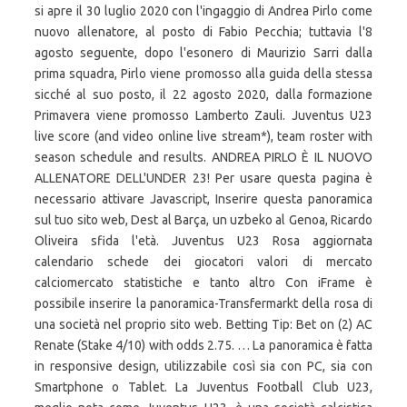
si apre il 30 luglio 2020 con l'ingaggio di Andrea Pirlo come
nuovo allenatore, al posto di Fabio Pecchia; tuttavia l'8
agosto seguente, dopo l'esonero di Maurizio Sarri dalla
prima squadra, Pirlo viene promosso alla guida della stessa
sicché al suo posto, il 22 agosto 2020, dalla formazione
Primavera viene promosso Lamberto Zauli. Juventus U23
live score (and video online live stream*), team roster with
season schedule and results. ANDREA PIRLO È IL NUOVO
ALLENATORE DELL'UNDER 23! Per usare questa pagina è
necessario attivare Javascript, Inserire questa panoramica
sul tuo sito web, Dest al Barça, un uzbeko al Genoa, Ricardo
Oliveira sfida l'età. Juventus U23 Rosa aggiornata
calendario schede dei giocatori valori di mercato
calciomercato statistiche e tanto altro Con iFrame è
possibile inserire la panoramica-Transfermarkt della rosa di
una società nel proprio sito web. Betting Tip: Bet on (2) AC
Renate (Stake 4/10) with odds 2.75. … La panoramica è fatta
in responsive design, utilizzabile così sia con PC, sia con
Smartphone o Tablet. La Juventus Football Club U23,