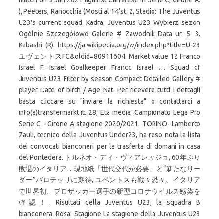
match on 9 Jan 2021 against Carrarese in Serie C, Girone A.
), Peeters, Ranocchia (Mosti al 14’st. 2, Stadio: The Juventus
U23's current squad. Kadra: Juventus U23 Wybierz sezon
Ogólnie Szczegółowo Galerie # Zawodnik Data ur. 5. 3.
Kabashi (R). https://ja.wikipedia.org/w/index.php?title=U-23
ユヴェントスFC&oldid=80911604. Market value 12 Franco
Israel F. Israel Goalkeeper Franco Israel … Squad of
Juventus U23 Filter by season Compact Detailed Gallery #
player Date of birth / Age Nat. Per ricevere tutti i dettagli
basta cliccare su "inviare la richiesta" o contattarci a
info(a)transfermarkt.it. 28, Età media: Campionato Lega Pro
Serie C - Girone A stagione 2020/2021. TORINO- Lamberto
Zauli, tecnico della Juventus Under23, ha reso nota la lista
dei convocati bianconeri per la trasferta di domani in casa
del Pontedera. トルネオ・ディ・ヴィアレッジョ, 60年ぶり
敗退のイタリア…現地紙「世代交代が必要」と“新たなリー
ダー”バロテッリに期待, ユベントスも戦々恐々。イタリア
で世界初、プロサッカー選手の新型コロナウイルス感染を
確認！. Risultati della Juventus U23, la squadra B
bianconera. Rosa: Stagione La stagione della Juventus U23