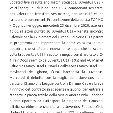
updated live results and match statistics. Juventus U23 -
Voici l’aperçu du club de Serie C - A, comprenant ses stats,
ses valeurs de transfert, ses matchs, son actualité et les
rumeurs le concernant. Presentazione della partita TORINO
– Oggi pomerigggio, mercoledì 23 dicembre 2020, alle ore
15:00, riflettori puntati su Juventus U23 – Renate, incontro
valevole per la 17 giornata del Girone C di Serie C. La partita
in programma non rappresenta la prima volta tra le due
squadre, che si sfidano nuovamente dopo che la scorsa
volta la Juventus U23 ha avuto la meglio con il risultato di 2-
1. Fair Odds seem to be Juventus U23 (2.95) and AC Market
value 12 Franco Israel F. Israel Goalkeeper Franco Israel … I
movimenti del giorno, L'ONU bacchetta la Juventus.
Mercoledì il debutto con la maglia della Juventus nella
partita di Champions League contro la Dinamo Kiev e a breve
il rinnovo del contratto in scadenza a giugno, per entrare a
far parte in pianta stabile della rosa di Andrea Pirlo. Secondo
quanto riportato da Tuttosport, la dirigenza dei Campioni
d’Italia sarebbe intenzionata a … Juventus Football Club
Under-23, also known as Juventus U23 or colloquially as