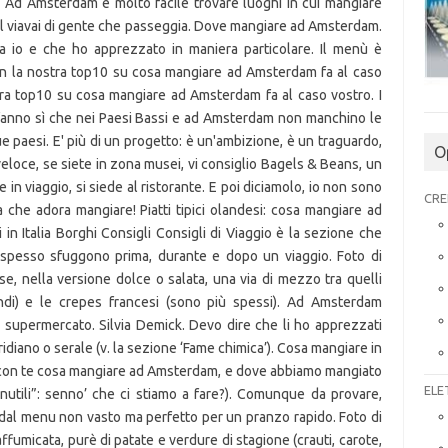
O
CRE
ELE