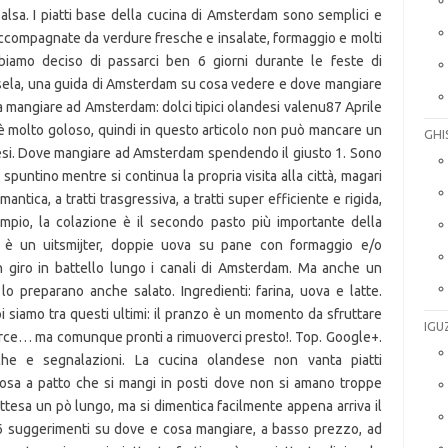
GHI
IGU