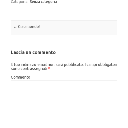
Categoria:
Senza categoria
Navigazione articolo
←
Ciao mondo!
Lascia un commento
Il tuo indirizzo email non sarà pubblicato.
I campi obbligatori
sono contrassegnati
*
Commento