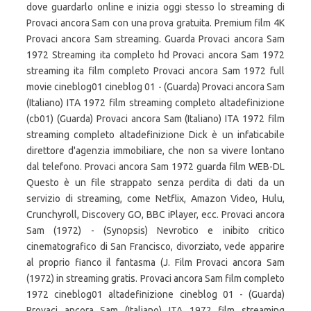
dove guardarlo online e inizia oggi stesso lo streaming di
Provaci ancora Sam con una prova gratuita. Premium film 4K
Provaci ancora Sam streaming. Guarda Provaci ancora Sam
1972 Streaming ita completo hd Provaci ancora Sam 1972
streaming ita film completo Provaci ancora Sam 1972 full
movie cineblog01 cineblog 01 - (Guarda) Provaci ancora Sam
(Italiano) ITA 1972 film streaming completo altadefinizione
(cb01) (Guarda) Provaci ancora Sam (Italiano) ITA 1972 film
streaming completo altadefinizione Dick è un infaticabile
direttore d'agenzia immobiliare, che non sa vivere lontano
dal telefono. Provaci ancora Sam 1972 guarda film WEB-DL
Questo è un file strappato senza perdita di dati da un
servizio di streaming, come Netflix, Amazon Video, Hulu,
Crunchyroll, Discovery GO, BBC iPlayer, ecc. Provaci ancora
Sam (1972) - (Synopsis) Nevrotico e inibito critico
cinematografico di San Francisco, divorziato, vede apparire
al proprio fianco il fantasma (J. Film Provaci ancora Sam
(1972) in streaming gratis. Provaci ancora Sam film completo
1972 cineblog01 altadefinizione cineblog 01 - (Guarda)
Provaci ancora Sam (Italiano) ITA 1972 film streaming