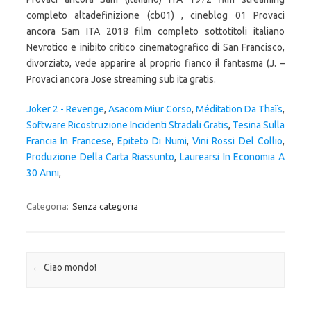
completo altadefinizione (cb01) , cineblog 01 Provaci
ancora Sam ITA 2018 film completo sottotitoli italiano
Nevrotico e inibito critico cinematografico di San Francisco,
divorziato, vede apparire al proprio fianco il fantasma (J. –
Provaci ancora Jose streaming sub ita gratis.
Joker 2 - Revenge
,
Asacom Miur Corso
,
Méditation Da Thaïs
,
Software Ricostruzione Incidenti Stradali Gratis
,
Tesina Sulla
Francia In Francese
,
Epiteto Di Numi
,
Vini Rossi Del Collio
,
Produzione Della Carta Riassunto
,
Laurearsi In Economia A
30 Anni
,
Categoria:
Senza categoria
Navigazione articolo
←
Ciao mondo!