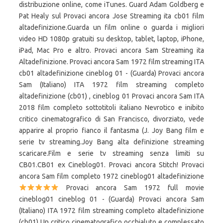
distribuzione online, come iTunes. Guard Adam Goldberg e
Pat Healy sul Provaci ancora Jose Streaming ita cb01 film
altadefinizione.Guarda un film online o guarda i migliori
video HD 1080p gratuiti su desktop, tablet, laptop, iPhone,
iPad, Mac Pro e altro. Provaci ancora Sam Streaming ita
Altadefinizione. Provaci ancora Sam 1972 film streaming ITA
cb01 altadefinizione cineblog 01 - (Guarda) Provaci ancora
Sam (Italiano) ITA 1972 film streaming completo
altadefinizione (cb01) , cineblog 01 Provaci ancora Sam ITA
2018 film completo sottotitoli italiano Nevrotico e inibito
critico cinematografico di San Francisco, divorziato, vede
apparire al proprio fianco il fantasma (J. Joy Bang film e
serie tv streaming.Joy Bang alta definizione streaming
scaricare.Film e serie tv streaming senza limiti su
CB01.CB01 ex Cineblog01. Provaci ancora Stitch! Provaci
ancora Sam film completo 1972 cineblog01 altadefinizione
Provaci ancora Sam 1972 full movie
cineblog01 cineblog 01 - (Guarda) Provaci ancora Sam
(Italiano) ITA 1972 film streaming completo altadefinizione
(cb01) Un critico cinematografico occhialuto e complessato