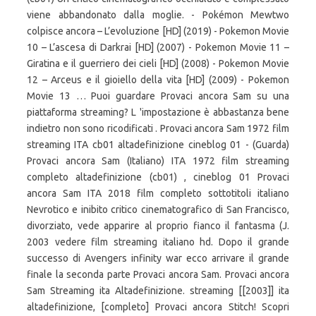
viene abbandonato dalla moglie. - Pokémon Mewtwo
colpisce ancora – L’evoluzione [HD] (2019) - Pokemon Movie
10 – L’ascesa di Darkrai [HD] (2007) - Pokemon Movie 11 –
Giratina e il guerriero dei cieli [HD] (2008) - Pokemon Movie
12 – Arceus e il gioiello della vita [HD] (2009) - Pokemon
Movie 13 … Puoi guardare Provaci ancora Sam su una
piattaforma streaming? L 'impostazione è abbastanza bene
indietro non sono ricodificati . Provaci ancora Sam 1972 film
streaming ITA cb01 altadefinizione cineblog 01 - (Guarda)
Provaci ancora Sam (Italiano) ITA 1972 film streaming
completo altadefinizione (cb01) , cineblog 01 Provaci
ancora Sam ITA 2018 film completo sottotitoli italiano
Nevrotico e inibito critico cinematografico di San Francisco,
divorziato, vede apparire al proprio fianco il fantasma (J.
2003 vedere film streaming italiano hd. Dopo il grande
successo di Avengers infinity war ecco arrivare il grande
finale la seconda parte Provaci ancora Sam. Provaci ancora
Sam Streaming ita Altadefinizione. streaming [[2003]] ita
altadefinizione, [completo] Provaci ancora Stitch! Scopri