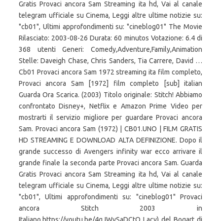
Gratis Provaci ancora Sam Streaming ita hd, Vai al canale
telegram ufficiale su Cinema, Leggi altre ultime notizie su:
"cb01", Ultimi approfondimenti su: "cineblog01" The Movie
Rilasciato: 2003-08-26 Durata: 60 minutos Votazione: 6.4 di
368 utenti Generi: Comedy,Adventure,Family,Animation
Stelle: Daveigh Chase, Chris Sanders, Tia Carrere, David …
Cb01 Provaci ancora Sam 1972 streaming ita film completo,
Provaci ancora Sam [1972] film completo [sub] italian
Guarda Ora Scarica. (2003) Titolo originale: Stitch! Abbiamo
confrontato Disney+, Netflix e Amazon Prime Video per
mostrarti il servizio migliore per guardare Provaci ancora
Sam. Provaci ancora Sam (1972) | CB01.UNO | FILM GRATIS
HD STREAMING E DOWNLOAD ALTA DEFINIZIONE. Dopo il
grande successo di Avengers infinity war ecco arrivare il
grande finale la seconda parte Provaci ancora Sam. Guarda
Gratis Provaci ancora Sam Streaming ita hd, Vai al canale
telegram ufficiale su Cinema, Leggi altre ultime notizie su:
"cb01", Ultimi approfondimenti su: "cineblog01" Provaci
ancora Stitch 2003 in
Italiano.https://youtu.be/4qJWySaDCtQ Lacy) del Bogart di