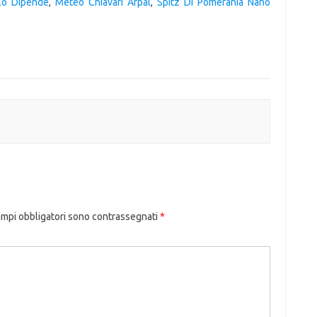
lo Dipende
,
Meteo Chiavari Arpal
,
Spitz Di Pomerania Nano
ampi obbligatori sono contrassegnati
*