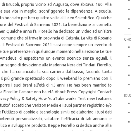
GHI
IGU