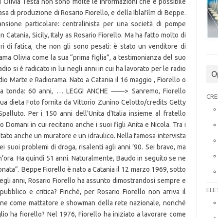
O
CRE
ELE