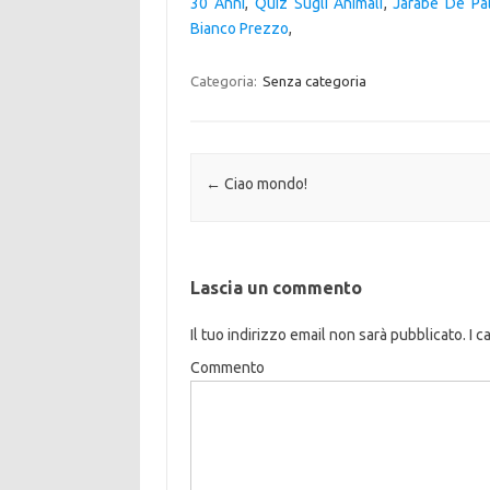
30 Anni
,
Quiz Sugli Animali
,
Jarabe De Pa
Bianco Prezzo
,
Categoria:
Senza categoria
Navigazione articolo
←
Ciao mondo!
Lascia un commento
Il tuo indirizzo email non sarà pubblicato.
I c
Commento