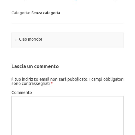
Categoria:
Senza categoria
Navigazione articolo
←
Ciao mondo!
Lascia un commento
Il tuo indirizzo email non sarà pubblicato.
I campi obbligatori
sono contrassegnati
*
Commento