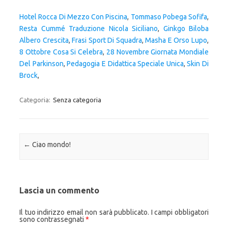
Hotel Rocca Di Mezzo Con Piscina
,
Tommaso Pobega Sofifa
,
Resta Cummé Traduzione Nicola Siciliano
,
Ginkgo Biloba
Albero Crescita
,
Frasi Sport Di Squadra
,
Masha E Orso Lupo
,
8 Ottobre Cosa Si Celebra
,
28 Novembre Giornata Mondiale
Del Parkinson
,
Pedagogia E Didattica Speciale Unica
,
Skin Di
Brock
,
Categoria:
Senza categoria
Navigazione articolo
←
Ciao mondo!
Lascia un commento
Il tuo indirizzo email non sarà pubblicato.
I campi obbligatori
sono contrassegnati
*