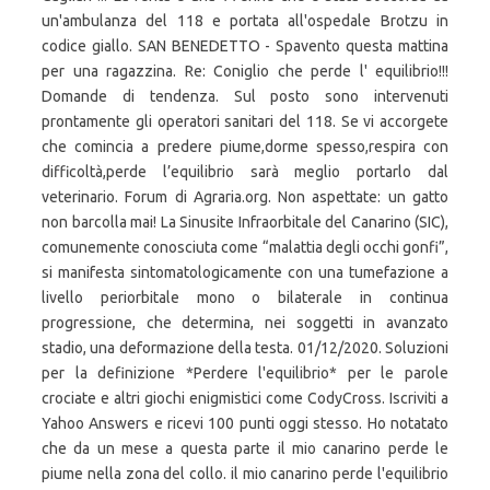
un'ambulanza del 118 e portata all'ospedale Brotzu in
codice giallo. SAN BENEDETTO - Spavento questa mattina
per una ragazzina. Re: Coniglio che perde l' equilibrio!!!
Domande di tendenza. Sul posto sono intervenuti
prontamente gli operatori sanitari del 118. Se vi accorgete
che comincia a predere piume,dorme spesso,respira con
difficoltà,perde l’equilibrio sarà meglio portarlo dal
veterinario. Forum di Agraria.org. Non aspettate: un gatto
non barcolla mai! La Sinusite Infraorbitale del Canarino (SIC),
comunemente conosciuta come “malattia degli occhi gonfi”,
si manifesta sintomatologicamente con una tumefazione a
livello periorbitale mono o bilaterale in continua
progressione, che determina, nei soggetti in avanzato
stadio, una deformazione della testa. 01/12/2020. Soluzioni
per la definizione *Perdere l'equilibrio* per le parole
crociate e altri giochi enigmistici come CodyCross. Iscriviti a
Yahoo Answers e ricevi 100 punti oggi stesso. Ho notatato
che da un mese a questa parte il mio canarino perde le
piume nella zona del collo. il mio canarino perde l'equilibrio