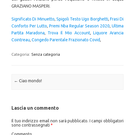
GRAZIANO MASPERI.
Significato Di Minuetto
,
Spigoli Testo Ugo Borghetti
,
Frasi Di
Conforto Per Lutto
,
Premi Nba Regular Season 2020
,
Ultima
Partita Maradona
,
Trova Il Mio Account
,
Liquore Arancia
Cointreau
,
Congedo Parentale Frazionato Covid
,
Categoria:
Senza categoria
Navigazione articolo
←
Ciao mondo!
Lascia un commento
Il tuo indirizzo email non sarà pubblicato.
I campi obbligatori
sono contrassegnati
*
Commento