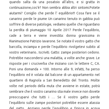
quando salta da una posatoio all'altro, e si gratta in
continuazione,cos'è? Non sembra abbia altri sintomi.Potete
aiutarmi? Coniglio che perde l' equilibrio!!! Cosa fare se il
canarino perde le piume Un canarino tenuto in gabbia può
soffrire di diverse patologie, vediamo quelle che riguardano
la perdita di piumaggio 10 Aprile 2017 Perde l'equilibrio,
cade a terra e viene investita: donna gravissima in
Rianimazione Patrizio Iavarone. Se notate il vostro gatto che
barcolla, inciampa e perde l’equilibrio rivolgetevi subito al
vostro veterinario.. Iscriviti. Gatto: zampe posteriori cedono.
Potrebbe nascondersi una malattia, a volte anche grave. Le
risposte per i cruciverba che iniziano con le lettere C, CA.
Poni una domanda + 100. Intorno alle 9, infatti, ha perso
l'equilibrio ed è volata dal balcone di un appartamento nel
quartiere di Ragnola a San Benedetto del Tronto. Molte
volte nel periodo della muta che avviene in estate, potrà
sembrare che il vostro canarino stia male invece non dovete
preoccuparvi che tutti i … Se il vostro gatto perde
l’equilibrio sulle zampe posteriori potrebbe essere atassia
del gatto.. Anziano perde l’equilibrio e finisce in acqua