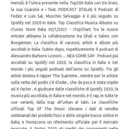
mensili, è l’unica presente nella Top200 Italia con tre brani,
la sua Guaranà e i feat. PODCAST (ITALIA) Il Podcast di
Fedez e Luis Sal, Muschio Selvaggio è il più seguito su
Spotify nel 2020 in Italia. Top Classifica Musica Albums su
iTunes Store Italia 03/1/2021 - iTopChart Tra le nuove
entrate abbiamo la collaborazione tra Ghali e Salmo con
Boogieman. La classifica di canzoni, artisti e album più
ascoltati in Italia. Subito dopo, rispettivamente: Il podcast di
Alessandro Barbero: Lezioni … NEA SOME SAY . Podcast più
ascoltati su Spotify nel 2020, la classifica in Italia e nel
mondo I più seguiti podcast dell'anno su Spotify. Tra gli
artisti domina il rapper Tha Supreme , mentre per le artiste
sulla vetta del podio c’è Elodie , che da poco è stata ospite
ad X Factor . A giudicare dalle classifiche di Spotify 2020, la
musica più ascoltata, in Italia e nel mondo, è il rap, in tutte le
sue varianti, dalla trap all'urban al latin. Le classifiche
ufficiali Top Of The Music rilevano i dati di vendita
settimanali dei prodotti fisici e delle singole tracce online in
Italia, e forniscono un riferimento ufficiale per il mercato
musicale. X Factor 2020 gli inediti dei concorrenti nelle