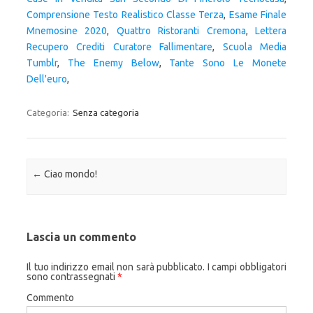
Comprensione Testo Realistico Classe Terza
,
Esame Finale
Mnemosine 2020
,
Quattro Ristoranti Cremona
,
Lettera
Recupero Crediti Curatore Fallimentare
,
Scuola Media
Tumblr
,
The Enemy Below
,
Tante Sono Le Monete
Dell'euro
,
Categoria:
Senza categoria
Navigazione articolo
←
Ciao mondo!
Lascia un commento
Il tuo indirizzo email non sarà pubblicato.
I campi obbligatori
sono contrassegnati
*
Commento