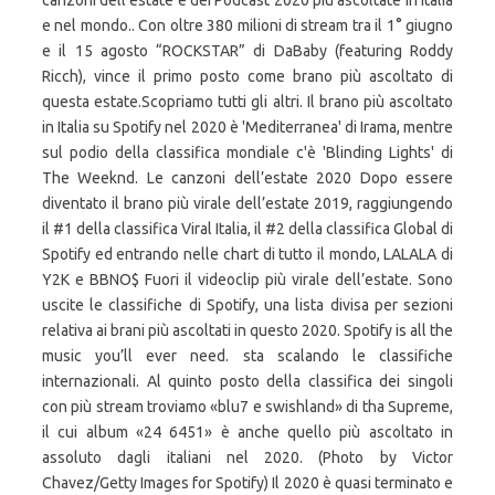
canzoni dell’estate e dei Podcast 2020 più ascoltate in Italia
e nel mondo.. Con oltre 380 milioni di stream tra il 1° giugno
e il 15 agosto “ROCKSTAR” di DaBaby (featuring Roddy
Ricch), vince il primo posto come brano più ascoltato di
questa estate.Scopriamo tutti gli altri. Il brano più ascoltato
in Italia su Spotify nel 2020 è 'Mediterranea' di Irama, mentre
sul podio della classifica mondiale c'è 'Blinding Lights' di
The Weeknd. Le canzoni dell’estate 2020 Dopo essere
diventato il brano più virale dell’estate 2019, raggiungendo
il #1 della classifica Viral Italia, il #2 della classifica Global di
Spotify ed entrando nelle chart di tutto il mondo, LALALA di
Y2K e BBNO$ Fuori il videoclip più virale dell’estate. Sono
uscite le classifiche di Spotify, una lista divisa per sezioni
relativa ai brani più ascoltati in questo 2020. Spotify is all the
music you’ll ever need. sta scalando le classifiche
internazionali. Al quinto posto della classifica dei singoli
con più stream troviamo «blu7 e swishland» di tha Supreme,
il cui album «24 6451» è anche quello più ascoltato in
assoluto dagli italiani nel 2020. (Photo by Victor
Chavez/Getty Images for Spotify) Il 2020 è quasi terminato e