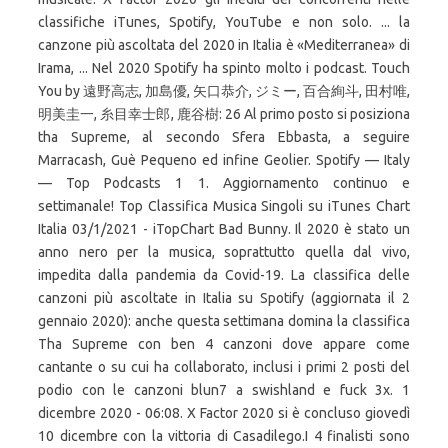
classifiche iTunes, Spotify, YouTube e non solo. ... la
canzone più ascoltata del 2020 in Italia è «Mediterranea» di
Irama, ... Nel 2020 Spotify ha spinto molto i podcast. Touch
You by 遠野高志, 加島優, 矢口恭介, ジミー, 百合絢斗, 田村唯,
明美圭一, 糸目幸士郎, 鹿谷樹: 26 Al primo posto si posiziona
tha Supreme, al secondo Sfera Ebbasta, a seguire
Marracash, Guè Pequeno ed infine Geolier. Spotify — Italy
— Top Podcasts 1 1. Aggiornamento continuo e
settimanale! Top Classifica Musica Singoli su iTunes Chart
Italia 03/1/2021 - iTopChart Bad Bunny. Il 2020 è stato un
anno nero per la musica, soprattutto quella dal vivo,
impedita dalla pandemia da Covid-19. La classifica delle
canzoni più ascoltate in Italia su Spotify (aggiornata il 2
gennaio 2020): anche questa settimana domina la classifica
Tha Supreme con ben 4 canzoni dove appare come
cantante o su cui ha collaborato, inclusi i primi 2 posti del
podio con le canzoni blun7 a swishland e fuck 3x. 1
dicembre 2020 - 06:08. X Factor 2020 si è concluso giovedì
10 dicembre con la vittoria di Casadilego.I 4 finalisti sono