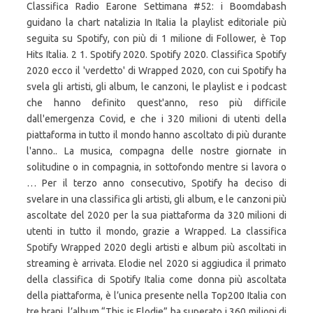
Classifica Radio Earone Settimana #52: i Boomdabash
guidano la chart natalizia In Italia la playlist editoriale più
seguita su Spotify, con più di 1 milione di Follower, è Top
Hits Italia. 2 1. Spotify 2020. Spotify 2020. Classifica Spotify
2020 ecco il 'verdetto' di Wrapped 2020, con cui Spotify ha
svela gli artisti, gli album, le canzoni, le playlist e i podcast
che hanno definito quest'anno, reso più difficile
dall'emergenza Covid, e che i 320 milioni di utenti della
piattaforma in tutto il mondo hanno ascoltato di più durante
l'anno.. La musica, compagna delle nostre giornate in
solitudine o in compagnia, in sottofondo mentre si lavora o
… Per il terzo anno consecutivo, Spotify ha deciso di
svelare in una classifica gli artisti, gli album, e le canzoni più
ascoltate del 2020 per la sua piattaforma da 320 milioni di
utenti in tutto il mondo, grazie a Wrapped. La classifica
Spotify Wrapped 2020 degli artisti e album più ascoltati in
streaming è arrivata. Elodie nel 2020 si aggiudica il primato
della classifica di Spotify Italia come donna più ascoltata
della piattaforma, è l’unica presente nella Top200 Italia con
tre brani, l’album “This is Elodie” ha superato i 360 milioni di