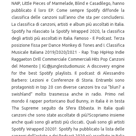
NAIP, Little Pieces of Marmelade, Blind e Casadilego, hanno
pubblicato il loro EP. Come sempre Spotify diffonde la
classifica delle canzoni sull’anno che sta per concludersi.
La classifica di canzoni, artisti e album più ascoltati in Italia.
Spotify ha rilasciato la Spotify Wrapped 2020, la classifica
degli artisti più ascoltati in Italia. Famoso - Il Podcast. Terza
posizione fissa per Dance Monkey di Tones and I. Classifica
Musicale Italiana 2019/2020/2021 - Rap Trap HipHop Indie
Raggaeton Drill Commerciale Commerciali Hits Pop Canzoni
del Momento | IG:@junglestudiomusic A discovery engine
for the best Spotify playlists. Il podcast di Alessandro
Barbero: Lezioni e Conferenze di Storia. Entrambi sono
protagonisti in top 20 con diverse canzoni tra cui “blun7 a
swishland” molto trasmessa anche in radio. Primo nel
mondo il rapper portoricano Bud Bunny, in Italia è in testa
Tha Supreme seguìto da Sfera Ebbasta. In Italia quali
canzoni che sono state ascoltate di più?Scopriamo insieme
anche quali sono gli artisti più cliccati.. Quali sono gli artisti
Spotify Wrapped 2020?. Spotify ha pubblicato la lista delle