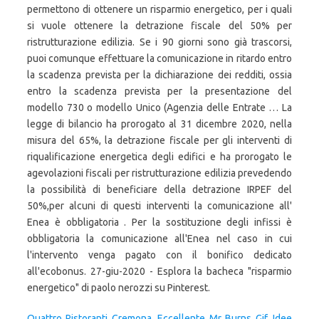
Quattro Ristoranti Cremona
,
Eccellente Mr Burns Gif
,
Idee