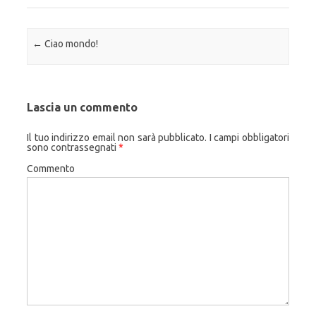
Navigazione articolo
←
Ciao mondo!
Lascia un commento
Il tuo indirizzo email non sarà pubblicato.
I campi obbligatori
sono contrassegnati
*
Commento