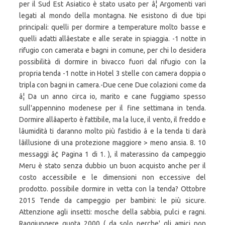
per il Sud Est Asiatico è stato usato per â¦ Argomenti vari
legati al mondo della montagna. Ne esistono di due tipi
principali: quelli per dormire a temperature molto basse e
quelli adatti allâestate e alle serate in spiaggia. -1 notte in
rifugio con camerata e bagni in comune, per chi lo desidera
possibilità di dormire in bivacco fuori dal rifugio con la
propria tenda -1 notte in Hotel 3 stelle con camera doppia o
tripla con bagni in camera.-Due cene Due colazioni come da
â¦ Da un anno circa io, marito e cane fuggiamo spesso
sull'appennino modenese per il fine settimana in tenda.
Dormire allâaperto è fattibile, ma la luce, il vento, il freddo e
lâumidità ti daranno molto più fastidio â e la tenda ti darà
lâillusione di una protezione maggiore > meno ansia. 8. 10
messaggi â¢ Pagina 1 di 1. ), il materassino da campeggio
Meru è stato senza dubbio un buon acquisto anche per il
costo accessibile e le dimensioni non eccessive del
prodotto. possibile dormire in vetta con la tenda? Ottobre
2015 Tende da campeggio per bambini: le più sicure.
Attenzione agli insetti: mosche della sabbia, pulci e ragni.
Raggiungere quota 2000 ( da solo perche' gli amici non