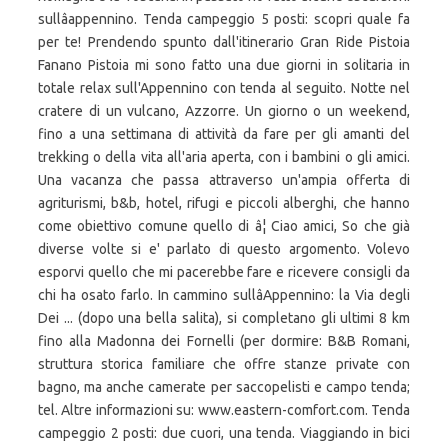
sullâappennino. Tenda campeggio 5 posti: scopri quale fa
per te! Prendendo spunto dall'itinerario Gran Ride Pistoia
Fanano Pistoia mi sono fatto una due giorni in solitaria in
totale relax sull'Appennino con tenda al seguito. Notte nel
cratere di un vulcano, Azzorre. Un giorno o un weekend,
fino a una settimana di attività da fare per gli amanti del
trekking o della vita all'aria aperta, con i bambini o gli amici.
Una vacanza che passa attraverso un'ampia offerta di
agriturismi, b&b, hotel, rifugi e piccoli alberghi, che hanno
come obiettivo comune quello di â¦ Ciao amici, So che già
diverse volte si e' parlato di questo argomento. Volevo
esporvi quello che mi pacerebbe fare e ricevere consigli da
chi ha osato farlo. In cammino sullâAppennino: la Via degli
Dei ... (dopo una bella salita), si completano gli ultimi 8 km
fino alla Madonna dei Fornelli (per dormire: B&B Romani,
struttura storica familiare che offre stanze private con
bagno, ma anche camerate per saccopelisti e campo tenda;
tel. Altre informazioni su: www.eastern-comfort.com. Tenda
campeggio 2 posti: due cuori, una tenda. Viaggiando in bici