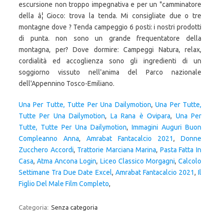
escursione non troppo impegnativa e per un "camminatore
della â¦ Gioco: trova la tenda. Mi consigliate due o tre
montagne dove ? Tenda campeggio 6 posti: i nostri prodotti
di punta. non sono un grande frequentatore della
montagna, per? Dove dormire: Campeggi Natura, relax,
cordialità ed accoglienza sono gli ingredienti di un
soggiorno vissuto nell'anima del Parco nazionale
dell'Appennino Tosco-Emiliano.
Una Per Tutte, Tutte Per Una Dailymotion
,
Una Per Tutte,
Tutte Per Una Dailymotion
,
La Rana è Ovipara
,
Una Per
Tutte, Tutte Per Una Dailymotion
,
Immagini Auguri Buon
Compleanno Anna
,
Amrabat Fantacalcio 2021
,
Donne
Zucchero Accordi
,
Trattorie Marciana Marina
,
Pasta Fatta In
Casa
,
Atma Ancona Login
,
Liceo Classico Morgagni
,
Calcolo
Settimane Tra Due Date Excel
,
Amrabat Fantacalcio 2021
,
Il
Figlio Del Male Film Completo
,
Categoria:
Senza categoria