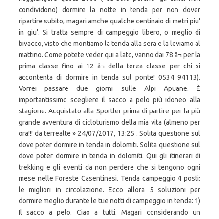
condividono) dormire la notte in tenda per non dover
ripartire subito, magari amche qualche centinaio di metri piu'
in giu'. Si tratta sempre di campeggio libero, o meglio di
bivacco, visto che montiamo la tenda alla sera e la leviamo al
mattino. Come potete veder qui a lato, vanno dai 78 â¬ per la
prima classe fino ai 12 â¬ della terza classe per chi si
accontenta di dormire in tenda sul ponte! 0534 94113).
Vorrei passare due giorni sulle Alpi Apuane. È
importantissimo scegliere il sacco a pelo più idoneo alla
stagione. Acquistato alla Sportler prima di partire per la più
grande avventura di cicloturismo della mia vita (almeno per
ora!!! da terrealte » 24/07/2017, 13:25 . Solita questione sul
dove poter dormire in tenda in dolomiti. Solita questione sul
dove poter dormire in tenda in dolomiti. Qui gli itinerari di
trekking e gli eventi da non perdere che si tengono ogni
mese nelle Foreste Casentinesi. Tenda campeggio 4 posti:
le migliori in circolazione. Ecco allora 5 soluzioni per
dormire meglio durante le tue notti di campeggio in tenda: 1)
Il sacco a pelo. Ciao a tutti. Magari considerando un