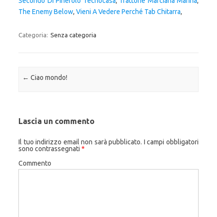
Secondo Di Pinerolo Tecnocasa
,
Trattorie Marciana Marina
,
The Enemy Below
,
Vieni A Vedere Perché Tab Chitarra
,
Categoria:
Senza categoria
Navigazione articolo
←
Ciao mondo!
Lascia un commento
Il tuo indirizzo email non sarà pubblicato.
I campi obbligatori
sono contrassegnati
*
Commento