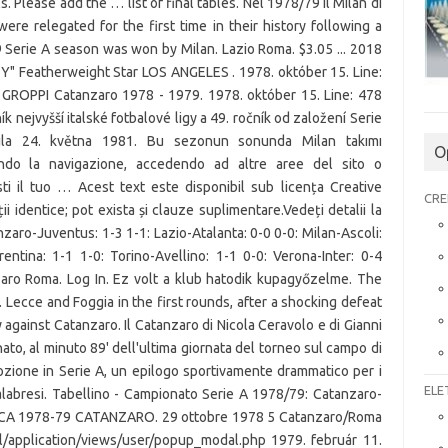
O
CRE
ELE