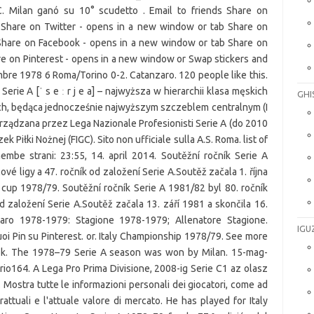
GHI
IGU