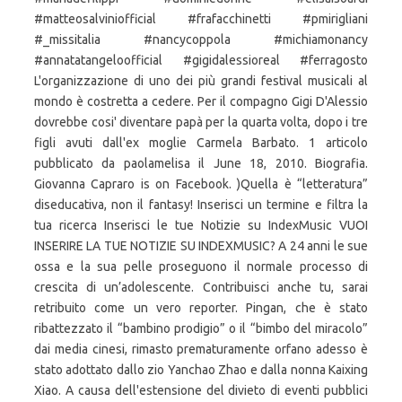
#matteosalviniofficial #frafacchinetti #pmirigliani
#_missitalia #nancycoppola #michiamonancy
#annatatangeloofficial #gigidalessioreal #ferragosto
L'organizzazione di uno dei più grandi festival musicali al
mondo è costretta a cedere. Per il compagno Gigi D'Alessio
dovrebbe cosi' diventare papà per la quarta volta, dopo i tre
figli avuti dall'ex moglie Carmela Barbato. 1 articolo
pubblicato da paolamelisa il June 18, 2010. Biografia.
Giovanna Capraro is on Facebook. )Quella è “letteratura”
diseducativa, non il fantasy! Inserisci un termine e filtra la
tua ricerca Inserisci le tue Notizie su IndexMusic VUOI
INSERIRE LA TUE NOTIZIE SU INDEXMUSIC? A 24 anni le sue
ossa e la sua pelle proseguono il normale processo di
crescita di un’adolescente. Contribuisci anche tu, sarai
retribuito come un vero reporter. Pingan, che è stato
ribattezzato il “bambino prodigio” o il “bimbo del miracolo”
dai media cinesi, rimasto prematuramente orfano adesso è
stato adottato dallo zio Yanchao Zhao e dalla nonna Kaixing
Xiao. A causa dell'estensione del divieto di eventi pubblici