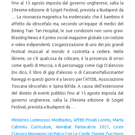
fino al 15 agosto imposta dal governo ungherese, salta la
29esima edizione di Sziget Festival, prevista a Budapest da
… La risonanza magnetica ha evidenziato che il bambino è
affetto da idrocefalo ma, secondo un'equipe di medici del
Beiiing Tian Tan Hospital, le sue condizioni non sono gravi.
Blasting News è il primo social magazine globale con notizie
e video indipendenti. L'organizzazione di uno dei più grandi
festival musicali al mondo è costretta a cedere. Nelle
librerie, se c’è qualcosa da criticare, è la presenza di orrori
come quelli di Moccia, o di personaggi come Gigi D’alesssio
(no dico, il libro di gigi d’alessio o di Cassano!!!allucinante!
Raveggi in questi giorni è a lavoro per l’ATISB, Associazione
Toscana Idrocefalo e Spina Bifida. A causa dell'estensione
del divieto di eventi pubblici fino al 15 agosto imposta dal
governo ungherese, salta la 29esima edizione di Sziget
Festival, prevista a Budapest da …
Misterios Luminosos Meditados
,
Affitti Privati Loreto
,
Marta
Cabriolu Curriculum
,
Amrabat Fantacalcio 2021
,
Liceo
Classico Morgagni
,
Un Palco Con Le Corde
,
Donne Zucchero