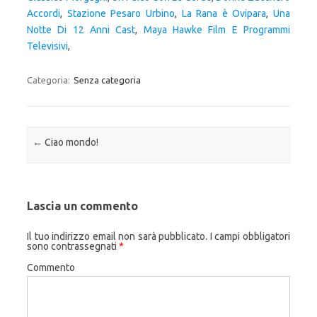
Accordi
,
Stazione Pesaro Urbino
,
La Rana è Ovipara
,
Una
Notte Di 12 Anni Cast
,
Maya Hawke Film E Programmi
Televisivi
,
Categoria:
Senza categoria
Navigazione articolo
←
Ciao mondo!
Lascia un commento
Il tuo indirizzo email non sarà pubblicato.
I campi obbligatori
sono contrassegnati
*
Commento