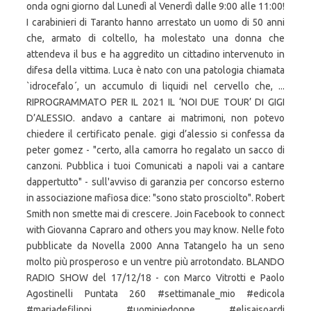
onda ogni giorno dal Lunedì al Venerdì dalle 9:00 alle 11:00!
I carabinieri di Taranto hanno arrestato un uomo di 50 anni
che, armato di coltello, ha molestato una donna che
attendeva il bus e ha aggredito un cittadino intervenuto in
difesa della vittima. Luca è nato con una patologia chiamata
`idrocefalo´, un accumulo di liquidi nel cervello che, ...
RIPROGRAMMATO PER IL 2021 IL ‘NOI DUE TOUR’ DI GIGI
D’ALESSIO. andavo a cantare ai matrimoni, non potevo
chiedere il certificato penale. gigi d’alessio si confessa da
peter gomez - "certo, alla camorra ho regalato un sacco di
canzoni. Pubblica i tuoi Comunicati a napoli vai a cantare
dappertutto" - sull'avviso di garanzia per concorso esterno
in associazione mafiosa dice: "sono stato prosciolto". Robert
Smith non smette mai di crescere. Join Facebook to connect
with Giovanna Capraro and others you may know. Nelle foto
pubblicate da Novella 2000 Anna Tatangelo ha un seno
molto più prosperoso e un ventre più arrotondato. BLANDO
RADIO SHOW del 17/12/18 - con Marco Vitrotti e Paolo
Agostinelli Puntata 260 #settimanale_mio #edicola
#mariadefilippi #uominiedonne #elisaisoardi