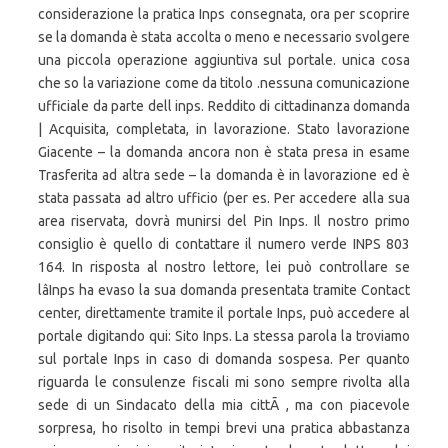
considerazione la pratica Inps consegnata, ora per scoprire
se la domanda è stata accolta o meno e necessario svolgere
una piccola operazione aggiuntiva sul portale. unica cosa
che so la variazione come da titolo .nessuna comunicazione
ufficiale da parte dell inps. Reddito di cittadinanza domanda
| Acquisita, completata, in lavorazione. Stato lavorazione
Giacente – la domanda ancora non è stata presa in esame
Trasferita ad altra sede – la domanda è in lavorazione ed è
stata passata ad altro ufficio (per es. Per accedere alla sua
area riservata, dovrà munirsi del Pin Inps. Il nostro primo
consiglio è quello di contattare il numero verde INPS 803
164. In risposta al nostro lettore, lei può controllare se
lâInps ha evaso la sua domanda presentata tramite Contact
center, direttamente tramite il portale Inps, può accedere al
portale digitando qui: Sito Inps. La stessa parola la troviamo
sul portale Inps in caso di domanda sospesa. Per quanto
riguarda le consulenze fiscali mi sono sempre rivolta alla
sede di un Sindacato della mia cittÃ , ma con piacevole
sorpresa, ho risolto in tempi brevi una pratica abbastanza