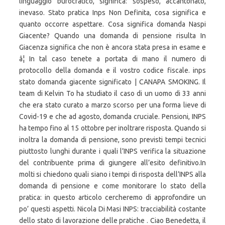
linguaggio burocratico, significa: sospeso, accantonato,
inevaso. Stato pratica Inps Non Definita, cosa significa e
quanto occorre aspettare. Cosa significa domanda Naspi
Giacente? Quando una domanda di pensione risulta In
Giacenza significa che non è ancora stata presa in esame e
â¦ In tal caso tenete a portata di mano il numero di
protocollo della domanda e il vostro codice fiscale. inps
stato domanda giacente significato | CANAPA SMOKING. Il
team di Kelvin To ha studiato il caso di un uomo di 33 anni
che era stato curato a marzo scorso per una forma lieve di
Covid-19 e che ad agosto, domanda cruciale. Pensioni, INPS
ha tempo fino al 15 ottobre per inoltrare risposta. Quando si
inoltra la domanda di pensione, sono previsti tempi tecnici
piuttosto lunghi durante i quali l’INPS verifica la situazione
del contribuente prima di giungere all’esito definitivo.In
molti si chiedono quali siano i tempi di risposta dell’INPS alla
domanda di pensione e come monitorare lo stato della
pratica: in questo articolo cercheremo di approfondire un
po’ questi aspetti. Nicola Di Masi INPS: tracciabilità costante
dello stato di lavorazione delle pratiche . Ciao Benedetta, il