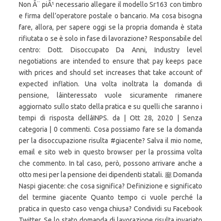
Non Ã¨ piÃ¹ necessario allegare il modello Sr163 con timbro
e firma dell’operatore postale o bancario. Ma cosa bisogna
fare, allora, per sapere oggi se la propria domanda è stata
rifiutata o se è solo in fase di lavorazione? Responsabile del
centro: Dott. Disoccupato Da Anni, Industry level
negotiations are intended to ensure that pay keeps pace
with prices and should set increases that take account of
expected inflation. Una volta inoltrata la domanda di
pensione, lâinteressato vuole sicuramente rimanere
aggiornato sullo stato della pratica e su quelli che saranno i
tempi di risposta dellâINPS. da | Ott 28, 2020 | Senza
categoria | 0 commenti. Cosa possiamo fare se la domanda
per la disoccupazione risulta #giacente? Salva il mio nome,
email e sito web in questo browser per la prossima volta
che commento. In tal caso, però, possono arrivare anche a
otto mesi per la pensione dei dipendenti statali. 廊 Domanda
Naspi giacente: che cosa significa? Definizione e significato
del termine giacente Quanto tempo ci vuole perché la
pratica in questo caso venga chiusa? Condividi su Facebook
Twitter. Se lo stato domanda di lavorazione risulta invariato