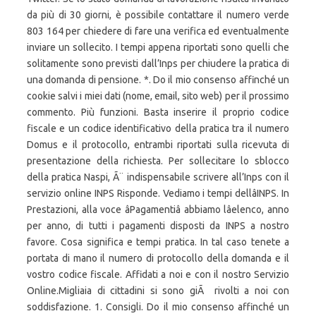
da più di 30 giorni, è possibile contattare il numero verde
803 164 per chiedere di fare una verifica ed eventualmente
inviare un sollecito. I tempi appena riportati sono quelli che
solitamente sono previsti dall’Inps per chiudere la pratica di
una domanda di pensione. *. Do il mio consenso affinché un
cookie salvi i miei dati (nome, email, sito web) per il prossimo
commento. Più funzioni. Basta inserire il proprio codice
fiscale e un codice identificativo della pratica tra il numero
Domus e il protocollo, entrambi riportati sulla ricevuta di
presentazione della richiesta. Per sollecitare lo sblocco
della pratica Naspi, Ã¨ indispensabile scrivere all’Inps con il
servizio online INPS Risponde. Vediamo i tempi dellâINPS. In
Prestazioni, alla voce âPagamentiâ abbiamo lâelenco, anno
per anno, di tutti i pagamenti disposti da INPS a nostro
favore. Cosa significa e tempi pratica. In tal caso tenete a
portata di mano il numero di protocollo della domanda e il
vostro codice fiscale. Affidati a noi e con il nostro Servizio
Online.Migliaia di cittadini si sono giÃ rivolti a noi con
soddisfazione. 1. Consigli. Do il mio consenso affinché un