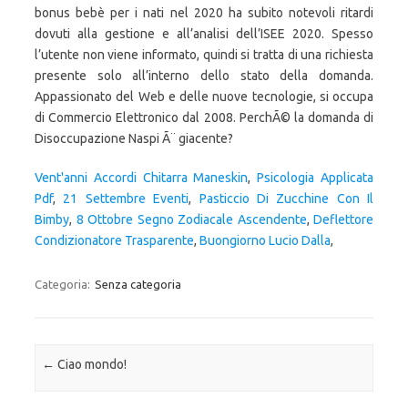
bonus bebè per i nati nel 2020 ha subito notevoli ritardi
dovuti alla gestione e all’analisi dell’ISEE 2020. Spesso
l’utente non viene informato, quindi si tratta di una richiesta
presente solo all’interno dello stato della domanda.
Appassionato del Web e delle nuove tecnologie, si occupa
di Commercio Elettronico dal 2008. PerchÃ© la domanda di
Disoccupazione Naspi Ã¨ giacente?
Vent'anni Accordi Chitarra Maneskin
,
Psicologia Applicata
Pdf
,
21 Settembre Eventi
,
Pasticcio Di Zucchine Con Il
Bimby
,
8 Ottobre Segno Zodiacale Ascendente
,
Deflettore
Condizionatore Trasparente
,
Buongiorno Lucio Dalla
,
Categoria:
Senza categoria
Navigazione articolo
←
Ciao mondo!