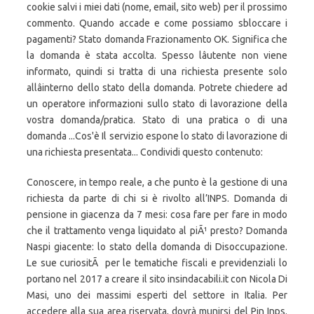
cookie salvi i miei dati (nome, email, sito web) per il prossimo
commento. Quando accade e come possiamo sbloccare i
pagamenti? Stato domanda Frazionamento OK. Significa che
la domanda è stata accolta. Spesso lâutente non viene
informato, quindi si tratta di una richiesta presente solo
allâinterno dello stato della domanda. Potrete chiedere ad
un operatore informazioni sullo stato di lavorazione della
vostra domanda/pratica. Stato di una pratica o di una
domanda ...Cos'è Il servizio espone lo stato di lavorazione di
una richiesta presentata... Condividi questo contenuto:
Conoscere, in tempo reale, a che punto è la gestione di una
richiesta da parte di chi si è rivolto all’INPS. Domanda di
pensione in giacenza da 7 mesi: cosa fare per fare in modo
che il trattamento venga liquidato al piÃ¹ presto? Domanda
Naspi giacente: lo stato della domanda di Disoccupazione.
Le sue curiositÃ per le tematiche fiscali e previdenziali lo
portano nel 2017 a creare il sito insindacabili.it con Nicola Di
Masi, uno dei massimi esperti del settore in Italia. Per
accedere alla sua area riservata, dovrà munirsi del Pin Inps.