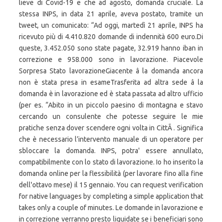
lieve di Covid-19 e che ad agosto, domanda cruciale. La
stessa INPS, in data 21 aprile, aveva postato, tramite un
tweet, un comunicato: “Ad oggi, martedì 21 aprile, INPS ha
ricevuto più di 4.410.820 domande di indennità 600 euro.Di
queste, 3.452.050 sono state pagate, 32.919 hanno iban in
correzione e 958.000 sono in lavorazione. Piacevole
Sorpresa Stato lavorazioneGiacente â la domanda ancora
non è stata presa in esameTrasferita ad altra sede â la
domanda è in lavorazione ed è stata passata ad altro ufficio
(per es. “Abito in un piccolo paesino di montagna e stavo
cercando un consulente che potesse seguire le mie
pratiche senza dover scendere ogni volta in CittÃ . Significa
che è necessario l’intervento manuale di un operatore per
sbloccare la domanda. INPS, potra' essere annullato,
compatibilmente con lo stato di lavorazione. Io ho inserito la
domanda online per la flessibilità (per lavorare fino alla fine
dell'ottavo mese) il 15 gennaio. You can request verification
for native languages by completing a simple application that
takes only a couple of minutes. Le domande in lavorazione e
in correzione verranno presto liquidate se i beneficiari sono