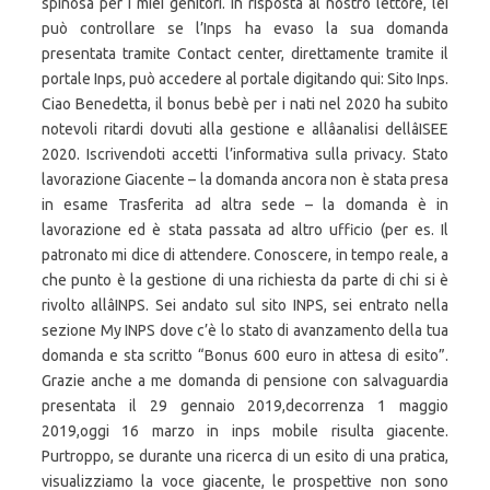
spinosa per i miei genitori. In risposta al nostro lettore, lei
può controllare se l’Inps ha evaso la sua domanda
presentata tramite Contact center, direttamente tramite il
portale Inps, può accedere al portale digitando qui: Sito Inps.
Ciao Benedetta, il bonus bebè per i nati nel 2020 ha subito
notevoli ritardi dovuti alla gestione e allâanalisi dellâISEE
2020. Iscrivendoti accetti l’informativa sulla privacy. Stato
lavorazione Giacente – la domanda ancora non è stata presa
in esame Trasferita ad altra sede – la domanda è in
lavorazione ed è stata passata ad altro ufficio (per es. Il
patronato mi dice di attendere. Conoscere, in tempo reale, a
che punto è la gestione di una richiesta da parte di chi si è
rivolto allâINPS. Sei andato sul sito INPS, sei entrato nella
sezione My INPS dove c’è lo stato di avanzamento della tua
domanda e sta scritto “Bonus 600 euro in attesa di esito”.
Grazie anche a me domanda di pensione con salvaguardia
presentata il 29 gennaio 2019,decorrenza 1 maggio
2019,oggi 16 marzo in inps mobile risulta giacente.
Purtroppo, se durante una ricerca di un esito di una pratica,
visualizziamo la voce giacente, le prospettive non sono