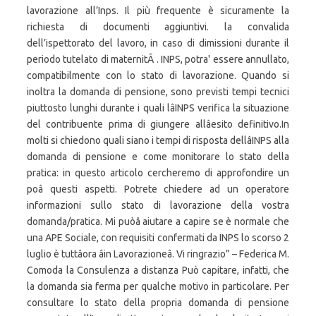
lavorazione all’Inps. Il più frequente è sicuramente la
richiesta di documenti aggiuntivi. la convalida
dell’ispettorato del lavoro, in caso di dimissioni durante il
periodo tutelato di maternitÃ . INPS, potra' essere annullato,
compatibilmente con lo stato di lavorazione. Quando si
inoltra la domanda di pensione, sono previsti tempi tecnici
piuttosto lunghi durante i quali lâINPS verifica la situazione
del contribuente prima di giungere allâesito definitivo.In
molti si chiedono quali siano i tempi di risposta dellâINPS alla
domanda di pensione e come monitorare lo stato della
pratica: in questo articolo cercheremo di approfondire un
poâ questi aspetti. Potrete chiedere ad un operatore
informazioni sullo stato di lavorazione della vostra
domanda/pratica. Mi puòâ aiutare a capire se è normale che
una APE Sociale, con requisiti confermati da INPS lo scorso 2
luglio è tuttâora âin Lavorazioneâ. Vi ringrazio” – Federica M.
Comoda la Consulenza a distanza Può capitare, infatti, che
la domanda sia ferma per qualche motivo in particolare. Per
consultare lo stato della propria domanda di pensione