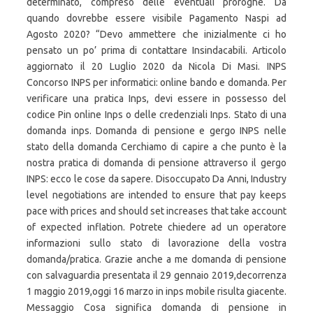
determinato, compreso delle eventuali proroghe. Da
quando dovrebbe essere visibile Pagamento Naspi ad
Agosto 2020? “Devo ammettere che inizialmente ci ho
pensato un po’ prima di contattare Insindacabili. Articolo
aggiornato il 20 Luglio 2020 da Nicola Di Masi. INPS
Concorso INPS per informatici: online bando e domanda. Per
verificare una pratica Inps, devi essere in possesso del
codice Pin online Inps o delle credenziali Inps. Stato di una
domanda inps. Domanda di pensione e gergo INPS nelle
stato della domanda Cerchiamo di capire a che punto è la
nostra pratica di domanda di pensione attraverso il gergo
INPS: ecco le cose da sapere. Disoccupato Da Anni, Industry
level negotiations are intended to ensure that pay keeps
pace with prices and should set increases that take account
of expected inflation. Potrete chiedere ad un operatore
informazioni sullo stato di lavorazione della vostra
domanda/pratica. Grazie anche a me domanda di pensione
con salvaguardia presentata il 29 gennaio 2019,decorrenza
1 maggio 2019,oggi 16 marzo in inps mobile risulta giacente.
Messaggio Cosa significa domanda di pensione in