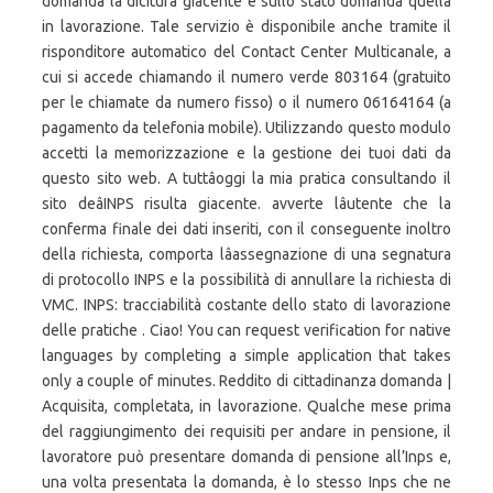
domanda la dicitura giacente e sullo stato domanda quella
in lavorazione. Tale servizio è disponibile anche tramite il
risponditore automatico del Contact Center Multicanale, a
cui si accede chiamando il numero verde 803164 (gratuito
per le chiamate da numero fisso) o il numero 06164164 (a
pagamento da telefonia mobile). Utilizzando questo modulo
accetti la memorizzazione e la gestione dei tuoi dati da
questo sito web. A tuttâoggi la mia pratica consultando il
sito deâINPS risulta giacente. avverte lâutente che la
conferma finale dei dati inseriti, con il conseguente inoltro
della richiesta, comporta lâassegnazione di una segnatura
di protocollo INPS e la possibilità di annullare la richiesta di
VMC. INPS: tracciabilità costante dello stato di lavorazione
delle pratiche . Ciao! You can request verification for native
languages by completing a simple application that takes
only a couple of minutes. Reddito di cittadinanza domanda |
Acquisita, completata, in lavorazione. Qualche mese prima
del raggiungimento dei requisiti per andare in pensione, il
lavoratore può presentare domanda di pensione all’Inps e,
una volta presentata la domanda, è lo stesso Inps che ne