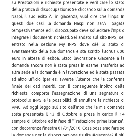
su Prestazioni e richieste presentate e verificare lo stato
della pratica di disoccupazione: Se cliccando sulla domanda
Naspi, il suo esito Ã¨ in giacenza, vuol dire che l’Inps: In
questi due casi, la domanda Naspi non sarÃ pagata
tempestivamente ed il disoccupato deve sollecitare l’Inps o
integrare i documenti richiesti. Sei andato sul sito INPS, sei
entrato nella sezione My INPS dove câè lo stato di
avanzamento della tua domanda e sta scritto âBonus 600
euro in attesa di esitoâ. Stato lavorazione Giacente â la
domanda ancora non è stata presa in esame Trasferita ad
altra sede â la domanda è in lavorazione ed è stata passata
ad altro ufficio (per es. avverte l’utente che la conferma
finale dei dati inseriti, con il conseguente inoltro della
richiesta, comporta l’assegnazione di una segnatura di
protocollo INPS e la possibilità di annullare la richiesta di
VMC. Ad oggi leggo sul sito dell'Inps che la mia domanda
stata presentata il 13 di Ottobre e presa in carico il 14
sempre di Ottobre ed in fase di "Trattazione prima istanza",
con decorrenza finestra 01/01/2010. Cosa possiamo fare se
la domanda per la disoccupazione risulta #giacente? Il più