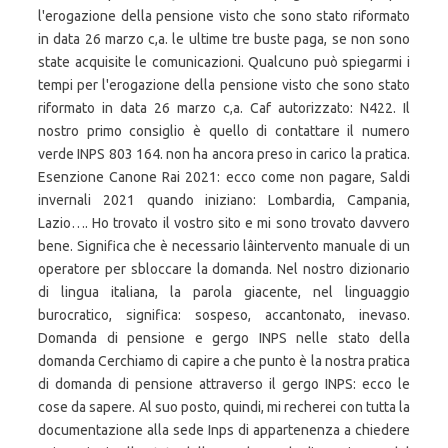
l'erogazione della pensione visto che sono stato riformato
in data 26 marzo c,a. le ultime tre buste paga, se non sono
state acquisite le comunicazioni. Qualcuno può spiegarmi i
tempi per l'erogazione della pensione visto che sono stato
riformato in data 26 marzo c,a. Caf autorizzato: N422. Il
nostro primo consiglio è quello di contattare il numero
verde INPS 803 164. non ha ancora preso in carico la pratica.
Esenzione Canone Rai 2021: ecco come non pagare, Saldi
invernali 2021 quando iniziano: Lombardia, Campania,
Lazio…. Ho trovato il vostro sito e mi sono trovato davvero
bene. Significa che è necessario lâintervento manuale di un
operatore per sbloccare la domanda. Nel nostro dizionario
di lingua italiana, la parola giacente, nel linguaggio
burocratico, significa: sospeso, accantonato, inevaso.
Domanda di pensione e gergo INPS nelle stato della
domanda Cerchiamo di capire a che punto è la nostra pratica
di domanda di pensione attraverso il gergo INPS: ecco le
cose da sapere. Al suo posto, quindi, mi recherei con tutta la
documentazione alla sede Inps di appartenenza a chiedere