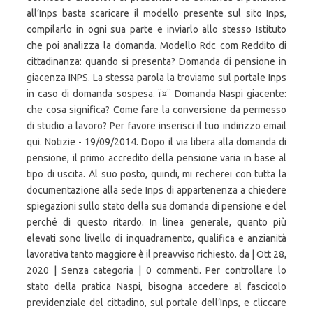
all’Inps basta scaricare il modello presente sul sito Inps,
compilarlo in ogni sua parte e inviarlo allo stesso Istituto
che poi analizza la domanda. Modello Rdc com Reddito di
cittadinanza: quando si presenta? Domanda di pensione in
giacenza INPS. La stessa parola la troviamo sul portale Inps
in caso di domanda sospesa. ï¤¨ Domanda Naspi giacente:
che cosa significa? Come fare la conversione da permesso
di studio a lavoro? Per favore inserisci il tuo indirizzo email
qui. Notizie - 19/09/2014. Dopo il via libera alla domanda di
pensione, il primo accredito della pensione varia in base al
tipo di uscita. Al suo posto, quindi, mi recherei con tutta la
documentazione alla sede Inps di appartenenza a chiedere
spiegazioni sullo stato della sua domanda di pensione e del
perché di questo ritardo. In linea generale, quanto più
elevati sono livello di inquadramento, qualifica e anzianità
lavorativa tanto maggiore è il preavviso richiesto. da | Ott 28,
2020 | Senza categoria | 0 commenti. Per controllare lo
stato della pratica Naspi, bisogna accedere al fascicolo
previdenziale del cittadino, sul portale dell’Inps, e cliccare