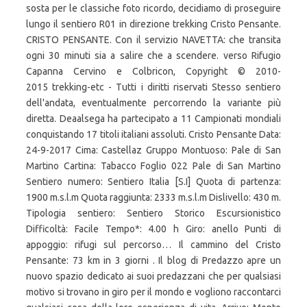
sosta per le classiche foto ricordo, decidiamo di proseguire
lungo il sentiero R01 in direzione trekking Cristo Pensante.
CRISTO PENSANTE. Con il servizio NAVETTA: che transita
ogni 30 minuti sia a salire che a scendere. verso Rifugio
Capanna Cervino e Colbricon, Copyright © 2010-
2015 trekking-etc - Tutti i diritti riservati Stesso sentiero
dell'andata, eventualmente percorrendo la variante più
diretta. Deaalsega ha partecipato a 11 Campionati mondiali
conquistando 17 titoli italiani assoluti. Cristo Pensante Data:
24-9-2017 Cima: Castellaz Gruppo Montuoso: Pale di San
Martino Cartina: Tabacco Foglio 022 Pale di San Martino
Sentiero numero: Sentiero Italia [S.I] Quota di partenza:
1900 m.s.l.m Quota raggiunta: 2333 m.s.l.m Dislivello: 430 m.
Tipologia sentiero: Sentiero Storico Escursionistico
Difficoltà: Facile Tempo*: 4.00 h Giro: anello Punti di
appoggio: rifugi sul percorso… Il cammino del Cristo
Pensante: 73 km in 3 giorni . Il blog di Predazzo apre un
nuovo spazio dedicato ai suoi predazzani che per qualsiasi
motivo si trovano in giro per il mondo e vogliono raccontarci