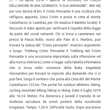
21 – 28 aprile 2018 – aperte le iscrizioni, LA FORZA
DELL’AMORE IN UNA GIORNATA “A SUA IMMAGINE”. 400 mt)
per una decina di km. Il Cristo Pensante è una scultura che
raffigura, appunto, Gesù Cristo e posta in cima al monte
Castellazzo (o Castelaz, per chi mastica il dialetto locale). Il
fascicolo è stato aperto per verificare il rispetto della legge
da parte del social network. Chi si trova a camminare nei
pressi di Passo Rolle, vicino alle Pale di S. Martino, può
trovare la statua del "Cristo pensante". Inserisci argomento
o luogo. Trekking Cristo Pensante Il Trekking del Cristo
Pensante è una escursione improntata sulla riflessione ed
alla ricerca interiore,( come si legge sulla tabella informativa
che si trova nelle vicinanze della Baita Segantini)
rilassandosi per trovare le risposte alla domande che ci si
può fare, lungo il sentiero che porta alla Cima del del Monte
Castellazzo 2333m. The portal for outdoor athletes: hiking,
cycling, mountain biking, hiking or skiing. Data: 6 luglio 2019
alle 16.34. Meteo. Fra domenica e lunedì il transito di un
modesta saccatura da ovest porterà della nuvolosità
irregolare. Tempo: 1,30 h. Difficoltà: facile. Dopo una breve