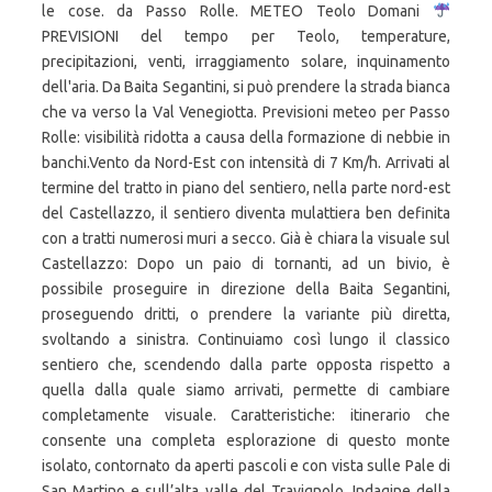
le cose. da Passo Rolle. METEO Teolo Domani
PREVISIONI del tempo per Teolo, temperature,
precipitazioni, venti, irraggiamento solare, inquinamento
dell'aria. Da Baita Segantini, si può prendere la strada bianca
che va verso la Val Venegiotta. Previsioni meteo per Passo
Rolle: visibilità ridotta a causa della formazione di nebbie in
banchi.Vento da Nord-Est con intensità di 7 Km/h. Arrivati al
termine del tratto in piano del sentiero, nella parte nord-est
del Castellazzo, il sentiero diventa mulattiera ben definita
con a tratti numerosi muri a secco. Già è chiara la visuale sul
Castellazzo: Dopo un paio di tornanti, ad un bivio, è
possibile proseguire in direzione della Baita Segantini,
proseguendo dritti, o prendere la variante più diretta,
svoltando a sinistra. Continuiamo così lungo il classico
sentiero che, scendendo dalla parte opposta rispetto a
quella dalla quale siamo arrivati, permette di cambiare
completamente visuale. Caratteristiche: itinerario che
consente una completa esplorazione di questo monte
isolato, contornato da aperti pascoli e con vista sulle Pale di
San Martino e sull’alta valle del Travignolo. Indagine della