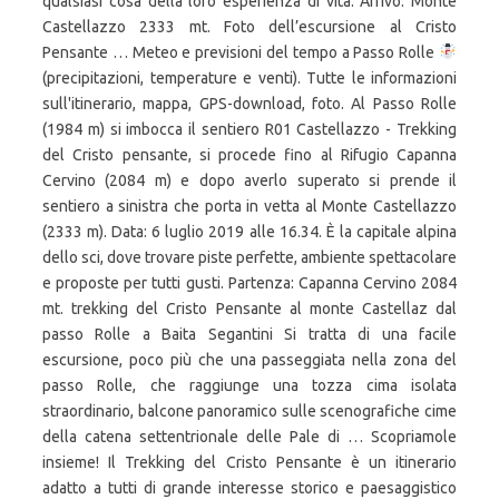
qualsiasi cosa della loro esperienza di vita. Arrivo: Monte
Castellazzo 2333 mt. Foto dell’escursione al Cristo
Pensante … Meteo e previsioni del tempo a Passo Rolle
(precipitazioni, temperature e venti). Tutte le informazioni
sull'itinerario, mappa, GPS-download, foto. Al Passo Rolle
(1984 m) si imbocca il sentiero R01 Castellazzo - Trekking
del Cristo pensante, si procede fino al Rifugio Capanna
Cervino (2084 m) e dopo averlo superato si prende il
sentiero a sinistra che porta in vetta al Monte Castellazzo
(2333 m). Data: 6 luglio 2019 alle 16.34. È la capitale alpina
dello sci, dove trovare piste perfette, ambiente spettacolare
e proposte per tutti gusti. Partenza: Capanna Cervino 2084
mt. trekking del Cristo Pensante al monte Castellaz dal
passo Rolle a Baita Segantini Si tratta di una facile
escursione, poco più che una passeggiata nella zona del
passo Rolle, che raggiunge una tozza cima isolata
straordinario, balcone panoramico sulle scenografiche cime
della catena settentrionale delle Pale di … Scopriamole
insieme! Il Trekking del Cristo Pensante è un itinerario
adatto a tutti di grande interesse storico e paesaggistico