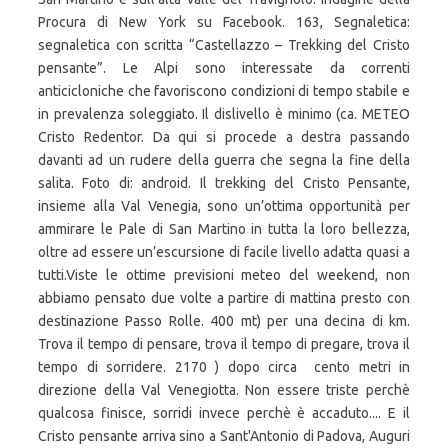
Procura di New York su Facebook. 163, Segnaletica:
segnaletica con scritta “Castellazzo – Trekking del Cristo
pensante”. Le Alpi sono interessate da correnti
anticicloniche che favoriscono condizioni di tempo stabile e
in prevalenza soleggiato. Il dislivello è minimo (ca. METEO
Cristo Redentor. Da qui si procede a destra passando
davanti ad un rudere della guerra che segna la fine della
salita. Foto di: android. Il trekking del Cristo Pensante,
insieme alla Val Venegia, sono un’ottima opportunità per
ammirare le Pale di San Martino in tutta la loro bellezza,
oltre ad essere un’escursione di facile livello adatta quasi a
tutti.Viste le ottime previsioni meteo del weekend, non
abbiamo pensato due volte a partire di mattina presto con
destinazione Passo Rolle. 400 mt) per una decina di km.
Trova il tempo di pensare, trova il tempo di pregare, trova il
tempo di sorridere. 2170 ) dopo circa cento metri in
direzione della Val Venegiotta. Non essere triste perchè
qualcosa finisce, sorridi invece perchè è accaduto.... E il
Cristo pensante arriva sino a Sant'Antonio di Padova, Auguri