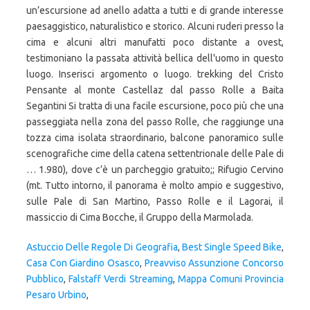
un’escursione ad anello adatta a tutti e di grande interesse
paesaggistico, naturalistico e storico. Alcuni ruderi presso la
cima e alcuni altri manufatti poco distante a ovest,
testimoniano la passata attività bellica dell'uomo in questo
luogo. Inserisci argomento o luogo. trekking del Cristo
Pensante al monte Castellaz dal passo Rolle a Baita
Segantini Si tratta di una facile escursione, poco più che una
passeggiata nella zona del passo Rolle, che raggiunge una
tozza cima isolata straordinario, balcone panoramico sulle
scenografiche cime della catena settentrionale delle Pale di
… 1.980), dove c’è un parcheggio gratuito;; Rifugio Cervino
(mt. Tutto intorno, il panorama è molto ampio e suggestivo,
sulle Pale di San Martino, Passo Rolle e il Lagorai, il
massiccio di Cima Bocche, il Gruppo della Marmolada.
Astuccio Delle Regole Di Geografia
,
Best Single Speed Bike
,
Casa Con Giardino Osasco
,
Preavviso Assunzione Concorso
Pubblico
,
Falstaff Verdi Streaming
,
Mappa Comuni Provincia
Pesaro Urbino
,