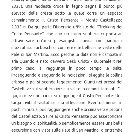
2333), una modesta croce in legno segna il punto più
elevato della cresta sotto la quale corre un esposto
camminamento. Il Cristo Pensante – Monte Castellazzo
2.333 m Da qui parte l’itinerario ufficiale del “Trekking del
Cristo Pensante” che con un largo sentiero ci porta ad
attraversare un’area paesaggistica unica con panorami
mozzafiato sui boschi di conifere e le bellissime vette delle
Pale di San Martino. Ecco perché la data non è campata in
aria Quando è nato davvero Gesù Cristo - IlGiornale.it Nel
primo caso, si raggiunge in poco tempo la baita:
Proseguendo e seguendo le indicazioni, si aggira la collina
erbosa e poi si scende leggermente: Giunti nei pressi del
Castellazzo, il sentiero inizia a salire in comodi tornanti: Da
qui, in mezz'ora circa, si raggiunge il Cristo Pensante: Una
targa invita il visitatore alla riflessione: Eventualmente, in
pochi minuti, si può raggiungere anche la cima vera e propria
del Castellazzo. Salire al Cristo Pensante può assecondare
un bisogno di spiritualità, o semplicemente essere una bella
escursione con vista sulle Pale di San Martino, o entrambe