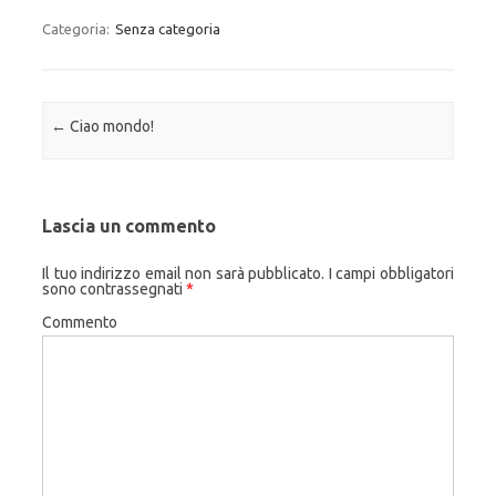
Categoria:
Senza categoria
Navigazione articolo
←
Ciao mondo!
Lascia un commento
Il tuo indirizzo email non sarà pubblicato.
I campi obbligatori
sono contrassegnati
*
Commento