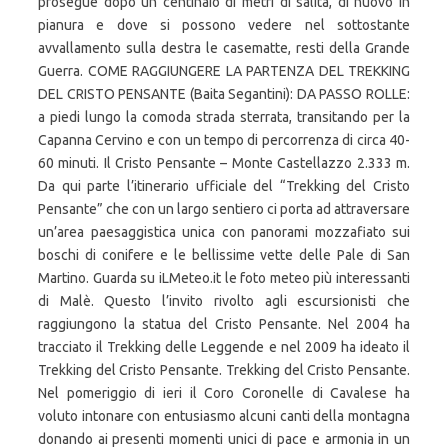
prosegue dopo un centinaio di metri di salita, di nuovo in
pianura e dove si possono vedere nel sottostante
avvallamento sulla destra le casematte, resti della Grande
Guerra. COME RAGGIUNGERE LA PARTENZA DEL TREKKING
DEL CRISTO PENSANTE (Baita Segantini): DA PASSO ROLLE:
a piedi lungo la comoda strada sterrata, transitando per la
Capanna Cervino e con un tempo di percorrenza di circa 40-
60 minuti. Il Cristo Pensante – Monte Castellazzo 2.333 m.
Da qui parte l’itinerario ufficiale del “Trekking del Cristo
Pensante” che con un largo sentiero ci porta ad attraversare
un’area paesaggistica unica con panorami mozzafiato sui
boschi di conifere e le bellissime vette delle Pale di San
Martino. Guarda su iLMeteo.it le foto meteo più interessanti
di Malè. Questo l’invito rivolto agli escursionisti che
raggiungono la statua del Cristo Pensante. Nel 2004 ha
tracciato il Trekking delle Leggende e nel 2009 ha ideato il
Trekking del Cristo Pensante. Trekking del Cristo Pensante.
Nel pomeriggio di ieri il Coro Coronelle di Cavalese ha
voluto intonare con entusiasmo alcuni canti della montagna
donando ai presenti momenti unici di pace e armonia in un