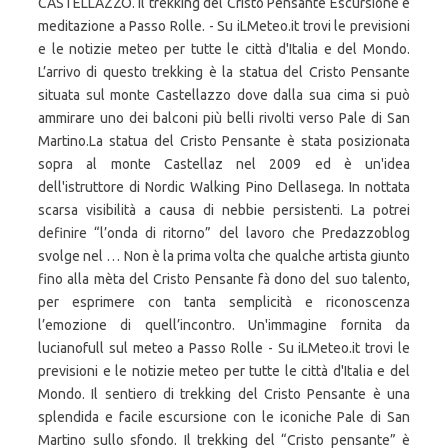
CASTELLAZZO. Il trekking del Cristo Pensante Escursione e
meditazione a Passo Rolle. - Su iLMeteo.it trovi le previsioni
e le notizie meteo per tutte le città d'Italia e del Mondo.
L’arrivo di questo trekking è la statua del Cristo Pensante
situata sul monte Castellazzo dove dalla sua cima si può
ammirare uno dei balconi più belli rivolti verso Pale di San
Martino.La statua del Cristo Pensante è stata posizionata
sopra al monte Castellaz nel 2009 ed è un'idea
dell'istruttore di Nordic Walking Pino Dellasega. In nottata
scarsa visibilità a causa di nebbie persistenti. La potrei
definire “l’onda di ritorno” del lavoro che Predazzoblog
svolge nel … Non è la prima volta che qualche artista giunto
fino alla mèta del Cristo Pensante fà dono del suo talento,
per esprimere con tanta semplicità e riconoscenza
l’emozione di quell’incontro. Un'immagine fornita da
lucianofull sul meteo a Passo Rolle - Su iLMeteo.it trovi le
previsioni e le notizie meteo per tutte le città d'Italia e del
Mondo. Il sentiero di trekking del Cristo Pensante è una
splendida e facile escursione con le iconiche Pale di San
Martino sullo sfondo. Il trekking del “Cristo pensante” è