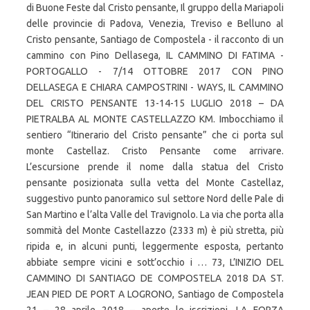
di Buone Feste dal Cristo pensante, Il gruppo della Mariapoli
delle provincie di Padova, Venezia, Treviso e Belluno al
Cristo pensante, Santiago de Compostela - il racconto di un
cammino con Pino Dellasega, IL CAMMINO DI FATIMA -
PORTOGALLO - 7/14 OTTOBRE 2017 CON PINO
DELLASEGA E CHIARA CAMPOSTRINI - WAYS, IL CAMMINO
DEL CRISTO PENSANTE 13-14-15 LUGLIO 2018 – DA
PIETRALBA AL MONTE CASTELLAZZO KM. Imbocchiamo il
sentiero “Itinerario del Cristo pensante” che ci porta sul
monte Castellaz. Cristo Pensante come arrivare.
L’escursione prende il nome dalla statua del Cristo
pensante posizionata sulla vetta del Monte Castellaz,
suggestivo punto panoramico sul settore Nord delle Pale di
San Martino e l’alta Valle del Travignolo. La via che porta alla
sommità del Monte Castellazzo (2333 m) è più stretta, più
ripida e, in alcuni punti, leggermente esposta, pertanto
abbiate sempre vicini e sott’occhio i … 73, L’INIZIO DEL
CAMMINO DI SANTIAGO DE COMPOSTELA 2018 DA ST.
JEAN PIED DE PORT A LOGRONO, Santiago de Compostela