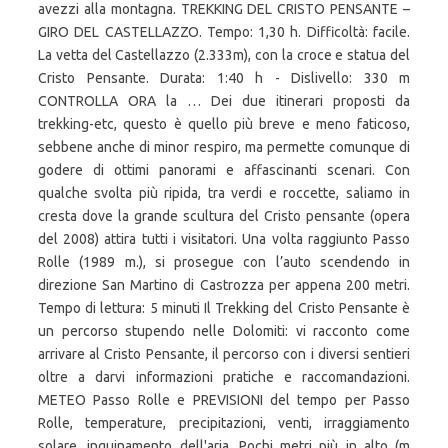
avezzi alla montagna. TREKKING DEL CRISTO PENSANTE –
GIRO DEL CASTELLAZZO. Tempo: 1,30 h. Difficoltà: facile.
La vetta del Castellazzo (2.333m), con la croce e statua del
Cristo Pensante. Durata: 1:40 h - Dislivello: 330 m
CONTROLLA ORA la … Dei due itinerari proposti da
trekking-etc, questo è quello più breve e meno faticoso,
sebbene anche di minor respiro, ma permette comunque di
godere di ottimi panorami e affascinanti scenari. Con
qualche svolta più ripida, tra verdi e roccette, saliamo in
cresta dove la grande scultura del Cristo pensante (opera
del 2008) attira tutti i visitatori. Una volta raggiunto Passo
Rolle (1989 m.), si prosegue con l’auto scendendo in
direzione San Martino di Castrozza per appena 200 metri.
Tempo di lettura: 5 minuti Il Trekking del Cristo Pensante è
un percorso stupendo nelle Dolomiti: vi racconto come
arrivare al Cristo Pensante, il percorso con i diversi sentieri
oltre a darvi informazioni pratiche e raccomandazioni.
METEO Passo Rolle e PREVISIONI del tempo per Passo
Rolle, temperature, precipitazioni, venti, irraggiamento
solare, inquinamento dell'aria. Pochi metri più in alto (m