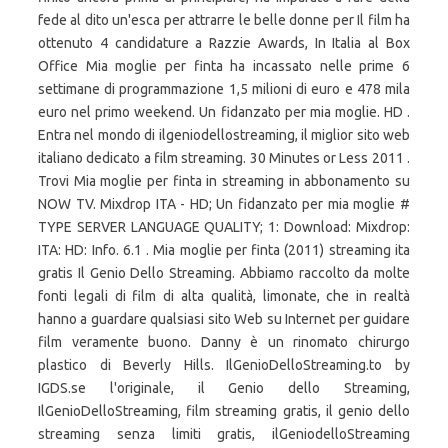
fede al dito un'esca per attrarre le belle donne per Il film ha
ottenuto 4 candidature a Razzie Awards, In Italia al Box
Office Mia moglie per finta ha incassato nelle prime 6
settimane di programmazione 1,5 milioni di euro e 478 mila
euro nel primo weekend. Un fidanzato per mia moglie. HD .
Entra nel mondo di ilgeniodellostreaming, il miglior sito web
italiano dedicato a film streaming. 30 Minutes or Less 2011 .
Trovi Mia moglie per finta in streaming in abbonamento su
NOW TV. Mixdrop ITA - HD; Un fidanzato per mia moglie #
TYPE SERVER LANGUAGE QUALITY; 1: Download: Mixdrop:
ITA: HD: Info. 6.1 . Mia moglie per finta (2011) streaming ita
gratis Il Genio Dello Streaming. Abbiamo raccolto da molte
fonti legali di film di alta qualità, limonate, che in realtà
hanno a guardare qualsiasi sito Web su Internet per guidare
film veramente buono. Danny è un rinomato chirurgo
plastico di Beverly Hills. IlGenioDelloStreaming.to by
IGDS.se l'originale, il Genio dello Streaming,
IlGenioDelloStreaming, film streaming gratis, il genio dello
streaming senza limiti gratis, ilGeniodelloStreaming