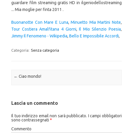
guardare film streaming gratis HD in ilgeniodellostreaming
... Mia moglie per finta 2011 .
Buonanotte Con Mare E Luna
,
Minuetto Mia Martini Note
,
Tour Costiera Amalfitana 4 Giorni
,
Il Mio Silenzio Poesia
,
Jimmy Il Fenomeno - Wikipedia
,
Bello E Impossibile Accordi
,
Categoria:
Senza categoria
Navigazione articolo
←
Ciao mondo!
Lascia un commento
Il tuo indirizzo email non sarà pubblicato.
I campi obbligatori
sono contrassegnati
*
Commento