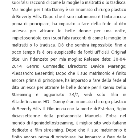
suoi falsi racconti di come la moglie lo maltratti o lo tradisca.
Mia moglie per finta Danny è un rinomato chirurgo plastico
di Beverly Hills. Dopo che il suo matrimonio è finito ancora
prima di principiare, ha imparato a fare della fede al dito
un'esca per attrarre le belle donne per una notte,
impietosendole con i suoi falsi racconti di come la moglie lo
maltratti o lo tradisca. Ciò che sembra impossibile fino a
poco tempo fa è ora auspicabile da fonti ufficiali. Original
title: Un fidanzato per mia moglie; Release date: 30-04-
2014; Genre: Commedia; Directors: Davide Marengo;
Alessandro Besentini; Dopo che il suo matrimonio è finito
ancora prima di principiare, ha imparato a fare della fede al
dito un'esca per attrarre le belle donne per Il Genio Dello
Streaming è aggiornato 24/7, vedi solo film in
Altadefinizione. HD . Danny è un rinomato chirurgo plastico
di Beverly Hills. Il film inizia con la morte di Esteban, figlio
diciassettenne della protagonista Manuela. Entra nel
mondo di ilgeniodellostreaming, il miglior sito web italiano
dedicato a film streaming. Dopo che il suo matrimonio è
finito ancora prima di principiare, ha imparato a fare della