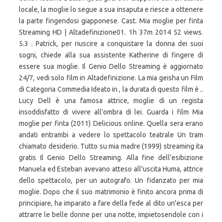
locale, la moglie lo segue a sua insaputa e riesce a ottenere
la parte fingendosi giapponese. Cast. Mia moglie per finta
Streaming HD | Altadefinizione01. 1h 37m 2014 52 views.
5.3 . Patrick, per riuscire a conquistare la donna dei suoi
sogni, chiede alla sua assistente Katherine di fingere di
essere sua moglie. Il Genio Dello Streaming è aggiornato
24/7, vedi solo film in Altadefinizione. La mia geisha un Film
di Categoria Commedia Ideato in , la durata di questo film è ..
Lucy Dell è una famosa attrice, moglie di un regista
insoddisfatto di vivere all’ombra di lei. Guarda i film Mia
moglie per finta (2011) Delicious online. Quella sera erano
andati entrambi a vedere lo spettacolo teatrale Un tram
chiamato desiderio. Tutto su mia madre (1999) streaming ita
gratis Il Genio Dello Streaming. Alla fine dell'esibizione
Manuela ed Esteban avevano atteso all'uscita Huma, attrice
dello spettacolo, per un autografo. Un fidanzato per mia
moglie. Dopo che il suo matrimonio è finito ancora prima di
principiare, ha imparato a fare della fede al dito un'esca per
attrarre le belle donne per una notte, impietosendole con i