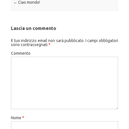
Navigazione articolo
←
Ciao mondo!
Lascia un commento
Il tuo indirizzo email non sarà pubblicato.
I campi obbligatori
sono contrassegnati
*
Commento
Nome
*