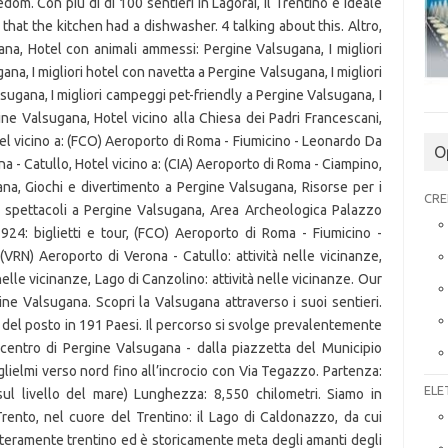
O
CRE
ELE