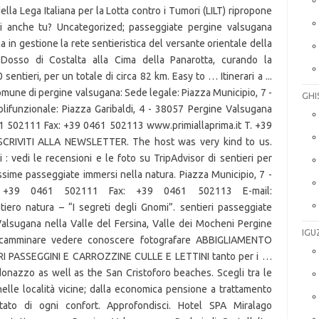
GHI
IGU