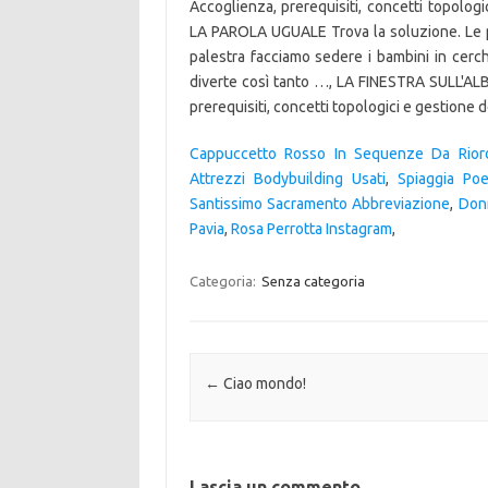
Cappuccetto Rosso In Sequenze Da Riord
Attrezzi Bodybuilding Usati
,
Spiaggia Poe
Santissimo Sacramento Abbreviazione
,
Don
Pavia
,
Rosa Perrotta Instagram
,
Categoria:
Senza categoria
Navigazione articolo
←
Ciao mondo!
Lascia un commento