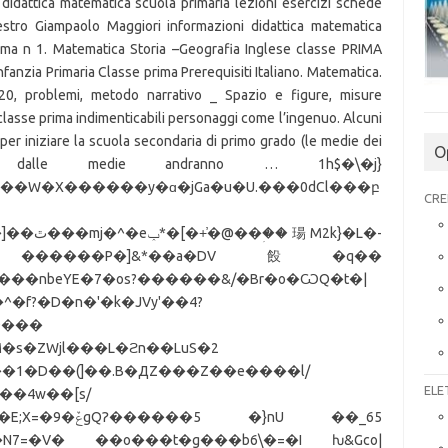
O
CRE
ELE