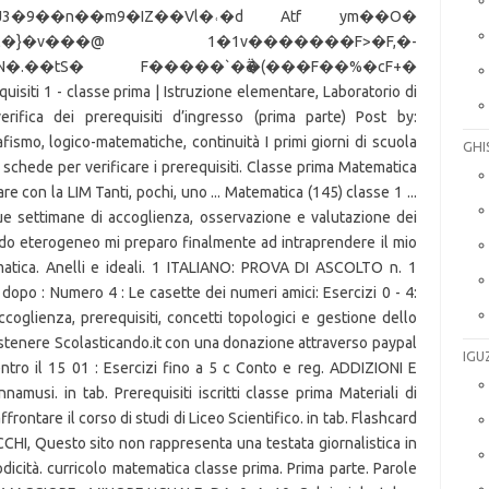
GHI
IGU