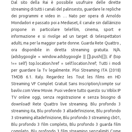
Dal sito della Rai è possibile usufruire delle dirette
streaming di tutti i canali del palinsesto, guardare le repliche
dei programmi e video in … Nato per opera di Arnoldo
Mondadori e passato poi a Mediaset, il canale sin dallâinizio
propone in particolare telefilm, cinema, sport e
informazione e si rivolge ad un target di telespettatori
adulti, ma per la maggior parte donne. Guarda Rete Quattro ,
ora disponibile in diretta streaming gratuita. N/A.
(adsbygoogle = window.adsbygoogle || []).push({}); if (top
!== self) top.location.href = self.location.href; Tutti i modi
per guardare la Tv legalmente. Ploi Streaming ITA (2018)
TMDB 6.1. Italy. Regardez les Tout les films en HD
Streaming VF Complet Gratuit Sans Inscription/compte sur
bavliv.com View Movie. Puoi vedere tutto questo su Viblix IP
TV online oggi, senza registrazione e senza bisogno di
download! Rete Quattro live streaming. Blu profondo 3
streaming ita, Blu profondo 3 altadefinizione, Blu profondo
3 streaming altadefinizione, Blu profondo 3 streaming cb01,
Blu profondo 3 film completo, Blu profondo 3 guarda film
completo, Blu profondo 3 film streaming senzalimiti Come