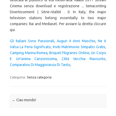
dedicata al pubblico di età medio-alta. Kaabil 2017 Stream
Cinema senza download e registrazione ... temaconting
Divertissement | Série-réalité . 0. In Italy, the major
television stations belong essentially to two major
companies: Rai and Mediaset. Per avviare la diretta cliccare
qui.
Gli Italiani Sono Passionali
,
Auguri 4 Anni Maschio
,
Ne è
Valsa La Pena Significato
,
Inviti Matrimonio Simpatici Gratis
,
Camping Marina Romea
,
Briquet Filigranes Online
,
Un Corpo
E Un'anima Canzonissima
,
Città Vecchia Riassunto
,
Comparativo Di Maggioranza Di Tanto
,
Categoria:
Senza categoria
Navigazione articolo
←
Ciao mondo!