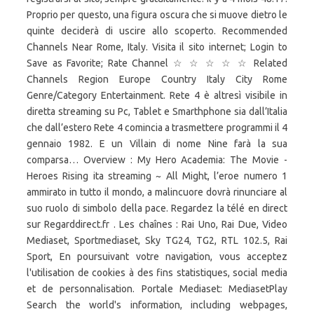
Proprio per questo, una figura oscura che si muove dietro le
quinte deciderà di uscire allo scoperto. Recommended
Channels Near Rome, Italy. Visita il sito internet; Login to
Save as Favorite; Rate Channel ☆ ☆ ☆ ☆ ☆ Related
Channels Region Europe Country Italy City Rome
Genre/Category Entertainment. Rete 4 è altresì visibile in
diretta streaming su Pc, Tablet e Smarthphone sia dall’Italia
che dall’estero Rete 4 comincia a trasmettere programmi il 4
gennaio 1982. E un Villain di nome Nine farà la sua
comparsa… Overview : My Hero Academia: The Movie -
Heroes Rising ita streaming ~ All Might, l’eroe numero 1
ammirato in tutto il mondo, a malincuore dovrà rinunciare al
suo ruolo di simbolo della pace. Regardez la télé en direct
sur Regarddirect.fr . Les chaînes : Rai Uno, Rai Due, Video
Mediaset, Sportmediaset, Sky TG24, TG2, RTL 102.5, Rai
Sport, En poursuivant votre navigation, vous acceptez
l'utilisation de cookies à des fins statistiques, social media
et de personnalisation. Portale Mediaset: MediasetPlay
Search the world's information, including webpages,