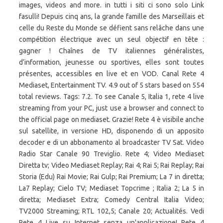
images, videos and more. in tutti i siti ci sono solo Link
fasulli! Depuis cinq ans, la grande famille des Marseillais et
celle du Reste du Monde se défient sans relâche dans une
compétition électrique avec un seul objectif en tête :
gagner ! Chaînes de TV italiennes généralistes,
d’information, jeunesse ou sportives, elles sont toutes
présentes, accessibles en live et en VOD. Canal Rete 4
Mediaset, Entertainment TV. 4.9 out of 5 stars based on 554
total reviews. Tags: 7.2. To see Canale 5, Italia 1, rete 4 live
streaming from your PC, just use a browser and connect to
the official page on mediaset. Grazie! Rete 4 è visibile anche
sul satellite, in versione HD, disponendo di un apposito
decoder e di un abbonamento al broadcaster TV Sat. Video
Radio Star Canale 90 Treviglio. Rete 4; Video Mediaset
Diretta tv; Video Mediaset Replay; Rai 4; Rai 5; Rai Replay; Rai
Storia (Edu) Rai Movie; Rai Gulp; Rai Premium; La 7 in diretta;
La7 Replay; Cielo TV; Mediaset Topcrime ; Italia 2; La 5 in
diretta; Mediaset Extra; Comedy Central Italia Video;
TV2000 Streaming; RTL 102,5; Canale 20; Actualités. Vedi
Rete 4 Live su Internet senza un'applicazione! Rete 4