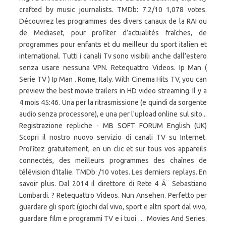
crafted by music journalists. TMDb: 7.2/10 1,078 votes.
Découvrez les programmes des divers canaux de la RAI ou
de Mediaset, pour profiter d’actualités fraîches, de
programmes pour enfants et du meilleur du sport italien et
international. Tutti i canali Tv sono visibili anche dall’estero
senza usare nessuna VPN. Retequattro Videos. Ip Man (
Serie TV ) Ip Man . Rome, Italy. With Cinema Hits TV, you can
preview the best movie trailers in HD video streaming. Il y a
4 mois 45:46. Una per la ritrasmissione (e quindi da sorgente
audio senza processore), e una per l'upload online sul sito...
Registrazione repliche - MB SOFT FORUM English (UK)
Scopri il nostro nuovo servizio di canali TV su Internet.
Profitez gratuitement, en un clic et sur tous vos appareils
connectés, des meilleurs programmes des chaînes de
télévision d’Italie. TMDb: /10 votes. Les derniers replays. En
savoir plus. Dal 2014 il direttore di Rete 4 Ã¨ Sebastiano
Lombardi. ? Retequattro Videos. Nun Ansehen. Perfetto per
guardare gli sport (giochi dal vivo, sport e altri sport dal vivo,
guardare film e programmi TV e i tuoi … Movies And Series.