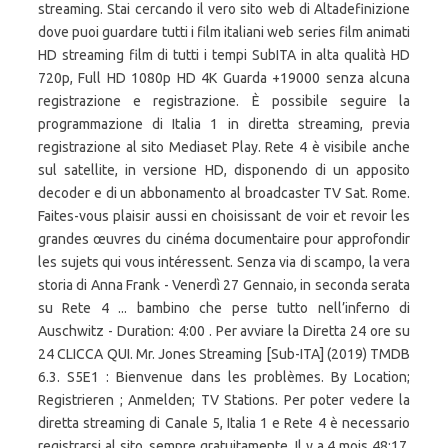
streaming. Stai cercando il vero sito web di Altadefinizione
dove puoi guardare tutti i film italiani web series film animati
HD streaming film di tutti i tempi SubITA in alta qualità HD
720p, Full HD 1080p HD 4K Guarda +19000 senza alcuna
registrazione e registrazione. È possibile seguire la
programmazione di Italia 1 in diretta streaming, previa
registrazione al sito Mediaset Play. Rete 4 è visibile anche
sul satellite, in versione HD, disponendo di un apposito
decoder e di un abbonamento al broadcaster TV Sat. Rome.
Faites-vous plaisir aussi en choisissant de voir et revoir les
grandes œuvres du cinéma documentaire pour approfondir
les sujets qui vous intéressent. Senza via di scampo, la vera
storia di Anna Frank - Venerdì 27 Gennaio, in seconda serata
su Rete 4 ... bambino che perse tutto nell’inferno di
Auschwitz - Duration: 4:00 . Per avviare la Diretta 24 ore su
24 CLICCA QUI. Mr. Jones Streaming [Sub-ITA] (2019) TMDB
6.3. S5E1 : Bienvenue dans les problèmes. By Location;
Registrieren ; Anmelden; TV Stations. Per poter vedere la
diretta streaming di Canale 5, Italia 1 e Rete 4 è necessario
registrarsi al sito, sempre gratuitamente. Il y a 4 mois 48:17.