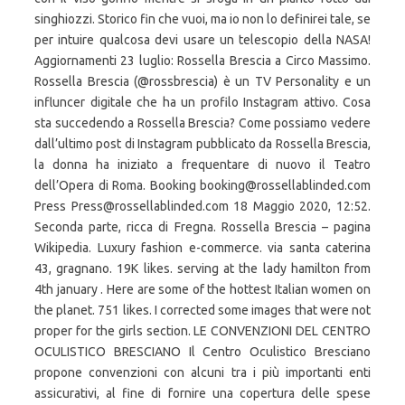
singhiozzi. Storico fin che vuoi, ma io non lo definirei tale, se
per intuire qualcosa devi usare un telescopio della NASA!
Aggiornamenti 23 luglio: Rossella Brescia a Circo Massimo.
Rossella Brescia (@rossbrescia) è un TV Personality e un
influncer digitale che ha un profilo Instagram attivo. Cosa
sta succedendo a Rossella Brescia? Come possiamo vedere
dall’ultimo post di Instagram pubblicato da Rossella Brescia,
la donna ha iniziato a frequentare di nuovo il Teatro
dell’Opera di Roma. Booking booking@rossellablinded.com
Press Press@rossellablinded.com 18 Maggio 2020, 12:52.
Seconda parte, ricca di Fregna. Rossella Brescia – pagina
Wikipedia. Luxury fashion e-commerce. via santa caterina
43, gragnano. 19K likes. serving at the lady hamilton from
4th january . Here are some of the hottest Italian women on
the planet. 751 likes. I corrected some images that were not
proper for the girls section. LE CONVENZIONI DEL CENTRO
OCULISTICO BRESCIANO Il Centro Oculistico Bresciano
propone convenzioni con alcuni tra i più importanti enti
assicurativi, al fine di fornire una copertura delle spese