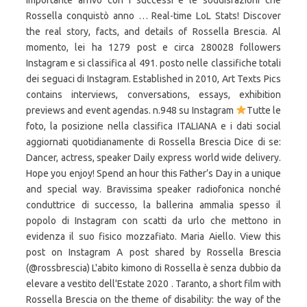
importante arrivò con i successi e le soddisfazioni che
Rossella conquistò anno … Real-time LoL Stats! Discover
the real story, facts, and details of Rossella Brescia. Al
momento, lei ha 1279 post e circa 280028 followers
Instagram e si classifica al 491. posto nelle classifiche totali
dei seguaci di Instagram. Established in 2010, Art Texts Pics
contains interviews, conversations, essays, exhibition
previews and event agendas. n.948 su Instagram
Tutte le
foto, la posizione nella classifica ITALIANA e i dati social
aggiornati quotidianamente di Rossella Brescia Dice di se:
Dancer, actress, speaker Daily express world wide delivery.
Hope you enjoy! Spend an hour this Father’s Day in a unique
and special way. Bravissima speaker radiofonica nonché
conduttrice di successo, la ballerina ammalia spesso il
popolo di Instagram con scatti da urlo che mettono in
evidenza il suo fisico mozzafiato. Maria Aiello. View this
post on Instagram A post shared by Rossella Brescia
(@rossbrescia) L'abito kimono di Rossella è senza dubbio da
elevare a vestito dell'Estate 2020 . Taranto, a short film with
Rossella Brescia on the theme of disability: the way of the