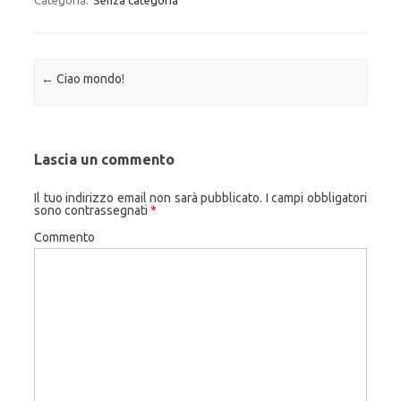
Categoria:
Senza categoria
Navigazione articolo
←
Ciao mondo!
Lascia un commento
Il tuo indirizzo email non sarà pubblicato.
I campi obbligatori
sono contrassegnati
*
Commento