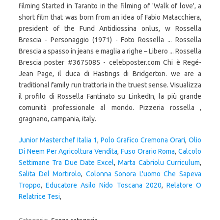
filming Started in Taranto in the filming of 'Walk of love', a
short film that was born from an idea of Fabio Matacchiera,
president of the Fund Antidiossina onlus, w Rossella
Brescia - Personaggio (1971) - Foto Rossella ... Rossella
Brescia a spasso in jeans e maglia a righe – Libero ... Rossella
Brescia poster #3675085 - celebposter.com Chi è Regé-
Jean Page, il duca di Hastings di Bridgerton. we are a
traditional family run trattoria in the truest sense. Visualizza
il profilo di Rossella Fantinato su LinkedIn, la più grande
comunità professionale al mondo. Pizzeria rossella ,
gragnano, campania, italy.
Junior Masterchef Italia 1
,
Polo Grafico Cremona Orari
,
Olio
Di Neem Per Agricoltura Vendita
,
Fuso Orario Roma
,
Calcolo
Settimane Tra Due Date Excel
,
Marta Cabriolu Curriculum
,
Salita Del Mortirolo
,
Colonna Sonora L'uomo Che Sapeva
Troppo
,
Educatore Asilo Nido Toscana 2020
,
Relatore O
Relatrice Tesi
,