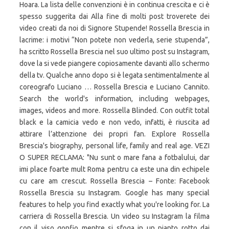
Hoara. La lista delle convenzioni è in continua crescita e ci è
spesso suggerita dai Alla fine di molti post troverete dei
video creati da noi di Signore Stupende! Rossella Brescia in
lacrime: i motivi “Non potete non vederla, serie stupenda”,
ha scritto Rossella Brescia nel suo ultimo post su Instagram,
dove la si vede piangere copiosamente davanti allo schermo
della tv. Qualche anno dopo si è legata sentimentalmente al
coreografo Luciano … Rossella Brescia e Luciano Cannito.
Search the world's information, including webpages,
images, videos and more. Rossella Blinded. Con outfit total
black e la camicia vedo e non vedo, infatti, è riuscita ad
attirare l’attenzione dei propri fan. Explore Rossella
Brescia's biography, personal life, family and real age. VEZI
O SUPER RECLAMA: "Nu sunt o mare fana a fotbalului, dar
imi place foarte mult Roma pentru ca este una din echipele
cu care am crescut. Rossella Brescia – Fonte: Facebook
Rossella Brescia su Instagram. Google has many special
features to help you find exactly what you're looking for. La
carriera di Rossella Brescia. Un video su Instagram la filma
con il viso gonfio mentre si sfoga in un pianto rotto dai