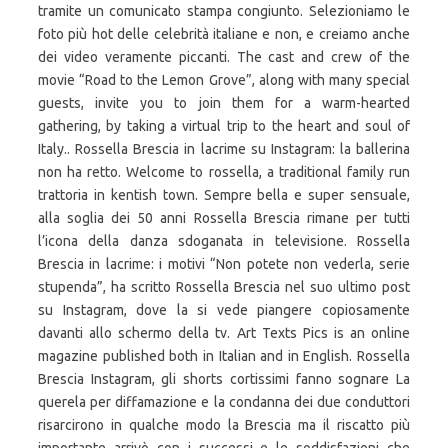
tramite un comunicato stampa congiunto. Selezioniamo le
foto più hot delle celebrità italiane e non, e creiamo anche
dei video veramente piccanti. The cast and crew of the
movie “Road to the Lemon Grove”, along with many special
guests, invite you to join them for a warm-hearted
gathering, by taking a virtual trip to the heart and soul of
Italy.. Rossella Brescia in lacrime su Instagram: la ballerina
non ha retto. Welcome to rossella, a traditional family run
trattoria in kentish town. Sempre bella e super sensuale,
alla soglia dei 50 anni Rossella Brescia rimane per tutti
l’icona della danza sdoganata in televisione. Rossella
Brescia in lacrime: i motivi “Non potete non vederla, serie
stupenda”, ha scritto Rossella Brescia nel suo ultimo post
su Instagram, dove la si vede piangere copiosamente
davanti allo schermo della tv. Art Texts Pics is an online
magazine published both in Italian and in English. Rossella
Brescia Instagram, gli shorts cortissimi fanno sognare La
querela per diffamazione e la condanna dei due conduttori
risarcirono in qualche modo la Brescia ma il riscatto più