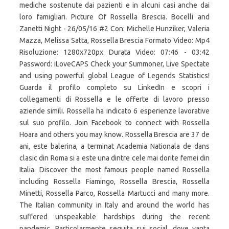
mediche sostenute dai pazienti e in alcuni casi anche dai
loro famigliari. Picture Of Rossella Brescia. Bocelli and
Zanetti Night - 26/05/16 #2 Con: Michelle Hunziker, Valeria
Mazza, Melissa Satta, Rossella Brescia Formato Video: Mp4
Risoluzione: 1280x720px Durata Video: 07:46 - 03:42
Password: iLoveCAPS Check your Summoner, Live Spectate
and using powerful global League of Legends Statistics!
Guarda il profilo completo su LinkedIn e scopri i
collegamenti di Rossella e le offerte di lavoro presso
aziende simili. Rossella ha indicato 6 esperienze lavorative
sul suo profilo. Join Facebook to connect with Rossella
Hoara and others you may know. Rossella Brescia are 37 de
ani, este balerina, a terminat Academia Nationala de dans
clasic din Roma si a este una dintre cele mai dorite femei din
Italia. Discover the most famous people named Rossella
including Rossella Fiamingo, Rossella Brescia, Rossella
Minetti, Rossella Parco, Rossella Martucci and many more.
The Italian community in Italy and around the world has
suffered unspeakable hardships during the recent
pandemic. Particolarmente seguita sui social, dove vanta