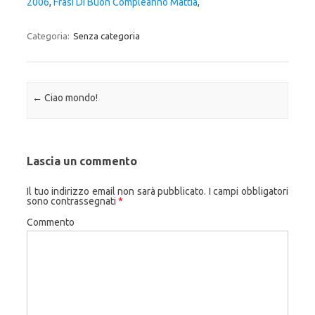
2006
,
Frasi Di Buon Compleanno Mattia
,
Categoria:
Senza categoria
Navigazione articolo
←
Ciao mondo!
Lascia un commento
Il tuo indirizzo email non sarà pubblicato.
I campi obbligatori
sono contrassegnati
*
Commento