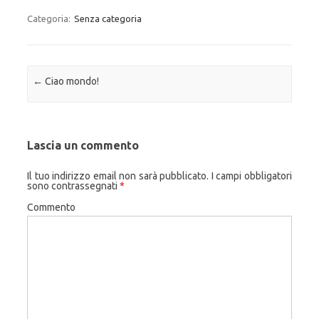
Categoria:
Senza categoria
Navigazione articolo
←
Ciao mondo!
Lascia un commento
Il tuo indirizzo email non sarà pubblicato.
I campi obbligatori
sono contrassegnati
*
Commento