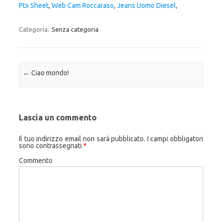
Ptx Sheet
,
Web Cam Roccaraso
,
Jeans Uomo Diesel
,
Categoria:
Senza categoria
Navigazione articolo
←
Ciao mondo!
Lascia un commento
Il tuo indirizzo email non sarà pubblicato.
I campi obbligatori
sono contrassegnati
*
Commento