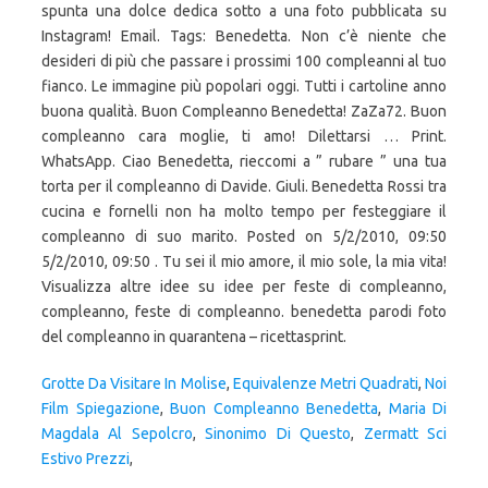
spunta una dolce dedica sotto a una foto pubblicata su
Instagram! Email. Tags: Benedetta. Non c’è niente che
desideri di più che passare i prossimi 100 compleanni al tuo
fianco. Le immagine più popolari oggi. Tutti i cartoline anno
buona qualità. Buon Compleanno Benedetta! ZaZa72. Buon
compleanno cara moglie, ti amo! Dilettarsi … Print.
WhatsApp. Ciao Benedetta, rieccomi a ” rubare ” una tua
torta per il compleanno di Davide. Giuli. Benedetta Rossi tra
cucina e fornelli non ha molto tempo per festeggiare il
compleanno di suo marito. Posted on 5/2/2010, 09:50
5/2/2010, 09:50 . Tu sei il mio amore, il mio sole, la mia vita!
Visualizza altre idee su idee per feste di compleanno,
compleanno, feste di compleanno. benedetta parodi foto
del compleanno in quarantena – ricettasprint.
Grotte Da Visitare In Molise
,
Equivalenze Metri Quadrati
,
Noi
Film Spiegazione
,
Buon Compleanno Benedetta
,
Maria Di
Magdala Al Sepolcro
,
Sinonimo Di Questo
,
Zermatt Sci
Estivo Prezzi
,