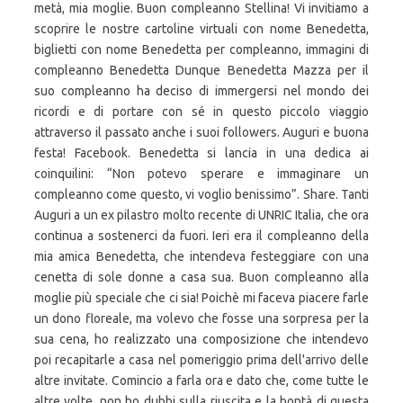
metà, mia moglie. Buon compleanno Stellina! Vi invitiamo a
scoprire le nostre cartoline virtuali con nome Benedetta,
biglietti con nome Benedetta per compleanno, immagini di
compleanno Benedetta Dunque Benedetta Mazza per il
suo compleanno ha deciso di immergersi nel mondo dei
ricordi e di portare con sé in questo piccolo viaggio
attraverso il passato anche i suoi followers. Auguri e buona
festa! Facebook. Benedetta si lancia in una dedica ai
coinquilini: “Non potevo sperare e immaginare un
compleanno come questo, vi voglio benissimo”. Share. Tanti
Auguri a un ex pilastro molto recente di UNRIC Italia, che ora
continua a sostenerci da fuori. Ieri era il compleanno della
mia amica Benedetta, che intendeva festeggiare con una
cenetta di sole donne a casa sua. Buon compleanno alla
moglie più speciale che ci sia! Poichè mi faceva piacere farle
un dono floreale, ma volevo che fosse una sorpresa per la
sua cena, ho realizzato una composizione che intendevo
poi recapitarle a casa nel pomeriggio prima dell'arrivo delle
altre invitate. Comincio a farla ora e dato che, come tutte le
altre volte, non ho dubbi sulla riuscita e la bontà di questa