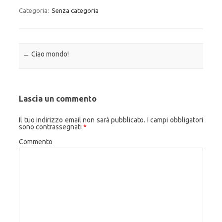
Categoria:
Senza categoria
Navigazione articolo
←
Ciao mondo!
Lascia un commento
Il tuo indirizzo email non sarà pubblicato.
I campi obbligatori
sono contrassegnati
*
Commento