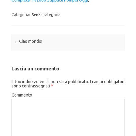
Completa
,
Tv2000 Supplica Pompei Oggi
,
Categoria:
Senza categoria
Navigazione articolo
←
Ciao mondo!
Lascia un commento
Il tuo indirizzo email non sarà pubblicato.
I campi obbligatori
sono contrassegnati
*
Commento