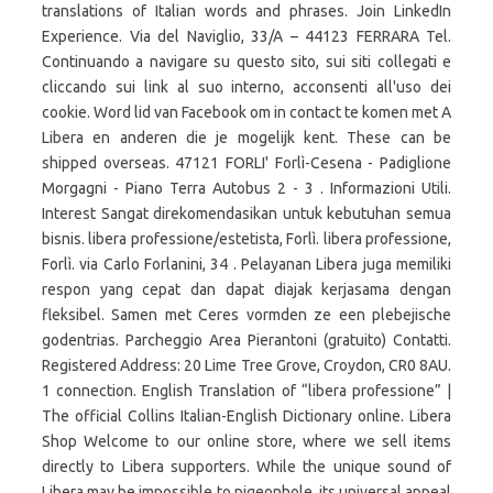
translations of Italian words and phrases. Join LinkedIn
Experience. Via del Naviglio, 33/A – 44123 FERRARA Tel.
Continuando a navigare su questo sito, sui siti collegati e
cliccando sui link al suo interno, acconsenti all'uso dei
cookie. Word lid van Facebook om in contact te komen met A
Libera en anderen die je mogelijk kent. These can be
shipped overseas. 47121 FORLI' Forlì-Cesena - Padiglione
Morgagni - Piano Terra Autobus 2 - 3 . Informazioni Utili.
Interest Sangat direkomendasikan untuk kebutuhan semua
bisnis. libera professione/estetista, Forlì. libera professione,
Forlì. via Carlo Forlanini, 34 . Pelayanan Libera juga memiliki
respon yang cepat dan dapat diajak kerjasama dengan
fleksibel. Samen met Ceres vormden ze een plebejische
godentrias. Parcheggio Area Pierantoni (gratuito) Contatti.
Registered Address: 20 Lime Tree Grove, Croydon, CR0 8AU.
1 connection. English Translation of “libera professione” |
The official Collins Italian-English Dictionary online. Libera
Shop Welcome to our online store, where we sell items
directly to Libera supporters. While the unique sound of
Libera may be impossible to pigeonhole, its universal appeal