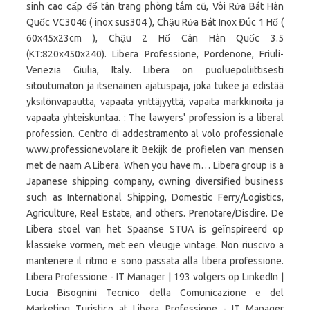
sinh cao cấp để tân trang phòng tắm cũ, Vòi Rửa Bát Hàn
Quốc VC3046 ( inox sus304 ), Chậu Rửa Bát Inox Đúc 1 Hố (
60x45x23cm ), Chậu 2 Hố Cân Hàn Quốc 3.5
(KT:820x450x240). Libera Professione, Pordenone, Friuli-
Venezia Giulia, Italy. Libera on puoluepoliittisesti
sitoutumaton ja itsenäinen ajatuspaja, joka tukee ja edistää
yksilönvapautta, vapaata yrittäjyyttä, vapaita markkinoita ja
vapaata yhteiskuntaa. : The lawyers' profession is a liberal
profession. Centro di addestramento al volo professionale
www.professionevolare.it Bekijk de profielen van mensen
met de naam A Libera. When you have m… Libera group is a
Japanese shipping company, owning diversified business
such as International Shipping, Domestic Ferry/Logistics,
Agriculture, Real Estate, and others. Prenotare/Disdire. De
Libera stoel van het Spaanse STUA is geïnspireerd op
klassieke vormen, met een vleugje vintage. Non riuscivo a
mantenere il ritmo e sono passata alla libera professione.
Libera Professione - IT Manager | 193 volgers op LinkedIn |
Lucia Bisognini Tecnico della Comunicazione e del
Marketing Turistico at Libera Professione - IT Manager