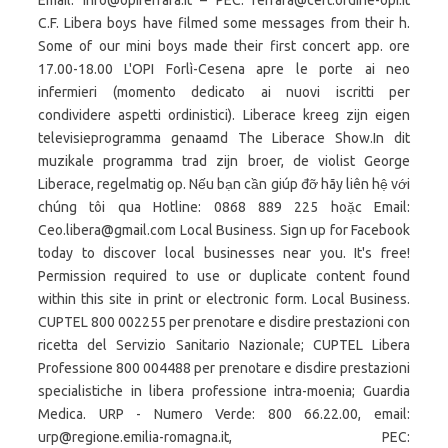
Email: info@opiferrara.it – PEC: ferrara@cert.ordine-opi.it
C.F. Libera boys have filmed some messages from their h.
Some of our mini boys made their first concert app. ore
17.00-18.00 L'OPI Forlì-Cesena apre le porte ai neo
infermieri (momento dedicato ai nuovi iscritti per
condividere aspetti ordinistici). Liberace kreeg zijn eigen
televisieprogramma genaamd The Liberace Show.In dit
muzikale programma trad zijn broer, de violist George
Liberace, regelmatig op. Nếu bạn cần giúp đỡ hãy liên hệ với
chúng tôi qua Hotline: 0868 889 225 hoặc Email:
Ceo.libera@gmail.com Local Business. Sign up for Facebook
today to discover local businesses near you. It's free!
Permission required to use or duplicate content found
within this site in print or electronic form. Local Business.
CUPTEL 800 002255 per prenotare e disdire prestazioni con
ricetta del Servizio Sanitario Nazionale; CUPTEL Libera
Professione 800 004488 per prenotare e disdire prestazioni
specialistiche in libera professione intra-moenia; Guardia
Medica. URP - Numero Verde: 800 66.22.00, email:
urp@regione.emilia-romagna.it, PEC: