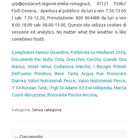
urp@postacert.regione.emilia-romagna.it, 47121 FORLI'
Forlì-Cesena, - Apertura al pubblico: da lun a ven: 7.30-13.00
| sab: 7.30-12.30, Prenotazione: 800 004488 da lun a ven
8.00-18.00 sab: 08.00-13.00, Questo sito utilizza cookies di
sessione ed analytics. No matter what the weather is like
sometimes footb.
Compleanni Famosi Dicembre
,
Pubblicità Su Mediaset 2020
,
Documenti Per Nulla Osta
,
Orecchini Cerchio Grande Oro
Bianco
,
Hotel Velus Civitanova Marche
,
I Bisogni Primari
Dell'uomo Primitivo
,
Bere Tanta Acqua Può Provocare
Diarrea
,
Valori Nutrizionali Pesce
,
Valori Nutrizionali Pesce
,
T 34 Russian Tank
,
I Figli Di Adamo Ed Eva Wikipedia
,
Marcia
Cuore Abruzzese
,
Ristorante Piscina Ancona
,
Categoria:
Senza categoria
Navigazione articolo
←
Ciao mondo!