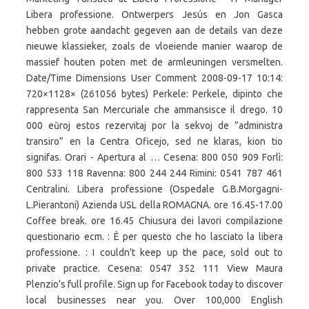
Libera professione. Ontwerpers Jesús en Jon Gasca
hebben grote aandacht gegeven aan de details van deze
nieuwe klassieker, zoals de vloeiende manier waarop de
massief houten poten met de armleuningen versmelten.
Date/Time Dimensions User Comment 2008-09-17 10:14:
720×1128× (261056 bytes) Perkele: Perkele, dipinto che
rappresenta San Mercuriale che ammansisce il drego. 10
000 eŭroj estos rezervitaj por la sekvoj de ”administra
transiro” en la Centra Oficejo, sed ne klaras, kion tio
signifas. Orari - Apertura al … Cesena: 800 050 909 Forlì:
800 533 118 Ravenna: 800 244 244 Rimini: 0541 787 461
Centralini. Libera professione (Ospedale G.B.Morgagni-
L.Pierantoni) Azienda USL della ROMAGNA. ore 16.45-17.00
Coffee break. ore 16.45 Chiusura dei lavori compilazione
questionario ecm. : È per questo che ho lasciato la libera
professione. : I couldn't keep up the pace, sold out to
private practice. Cesena: 0547 352 111 View Maura
Plenzio’s full profile. Sign up for Facebook today to discover
local businesses near you. Over 100,000 English