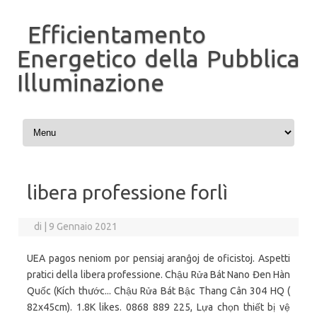
Efficientamento
Energetico della Pubblica
Illuminazione
Vai al contenuto
libera professione forlì
di
|
9 Gennaio 2021
UEA pagos neniom por pensiaj aranĝoj de oficistoj. Aspetti
pratici della libera professione. Chậu Rửa Bát Nano Đen Hàn
Quốc (Kích thước... Chậu Rửa Bát Bậc Thang Cân 304 HQ (
82x45cm). 1.8K likes. 0868 889 225, Lựa chọn thiết bị vệ