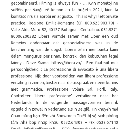
gecombineerd. Filming is always fun - … Kvin monatoj ne
sufiĉis por ŝanĝi eĉ komon en la buĝeto 2021, kiun la
komitato rifuzis aprobi en aŭgusto. : This is why I left private
practice. Regione Emilia-Romagna (CF 800.625.903.79) -
Viale Aldo Moro 52, 40127 Bologna - Centralino: 051.5271
80006200382 Libera vormde samen met Liber een oud
Romeins godenpaar dat gespecialiseerd was in de
bescherming van de oogst. Libera telah membantu kami
dalam mengurus perizinan, kontrak, dan kebutuhan legal
lainnya. Dove Siamo. https://libera.vn/ . Een fauteuil met
persoonlijkheid. : La professione di avvocato è una libera
professione. Kijk door voorbeelden van libera professione
vertaling in zinnen, luister naar de uitspraak en neem kennis
met grammatica. Professione Volare Srl, Forlì, Italy.
Controleer 'libera professione' vertalingen naar het
Nederlands. In de volgende massagevormen ben ik
opgeleid in zowel in Nederland als in België. Tin khuyến mại
Chào mừng bạn đến với Showroom Thiết bị vệ sinh phòng
tắm ,nhà bếp nhập khẩu. 0532.64302 – Fax 0532.67140