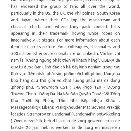
has endeared the group to fans all over the world,
particularly in the US, the UK, the Philippines, South Korea
and Japan, where their CDs top the mainstream and
classical charts and where they pack concert halls
appearing in their trademark flowing white robes on
imaginatively lit stages. For more information about each
item click on its picture. Your colleagues, classmates, and
500 million other professionals are on LinkedIn. Với kim chỉ
nam là “Không ngừng phát triển vì khách hàng”, LIBERA đã
quy tụ được Ban Lãnh đạo có bề dày kinh nghiệm trong các
lĩnh vực điện phân phối sản phẩm nội thất phòng tắm ,nhà
bếp hàng đầu thế giới về chất lượng ,mẫu mã đa dạng
,phong phú, *Showroom CS1 : 34A -Ngõ 120 - Đường
Trường Chinh - Đống Đa -Hà Nội, Bản Quyền Thuộc Về Tổng
Kho Thiết Bị Phòng Tắm Nhà Bếp Nhập Khẩu .
Massagepraktijk Libera: Praktijkhouder Mat Bovens Praktijk
locaties: Stramproy en Landgraaf ( Landgraaf in ontwikkeling
) Over mezelf: Ik heb 41 jaar in de zorg gewerkt en in de
laatste 20 jaar heb ik werken in de zorg en masseren