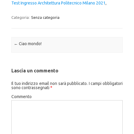
Test Ingresso Architettura Politecnico Milano 2021
,
Categoria:
Senza categoria
Navigazione articolo
←
Ciao mondo!
Lascia un commento
Il tuo indirizzo email non sarà pubblicato.
I campi obbligatori
sono contrassegnati
*
Commento