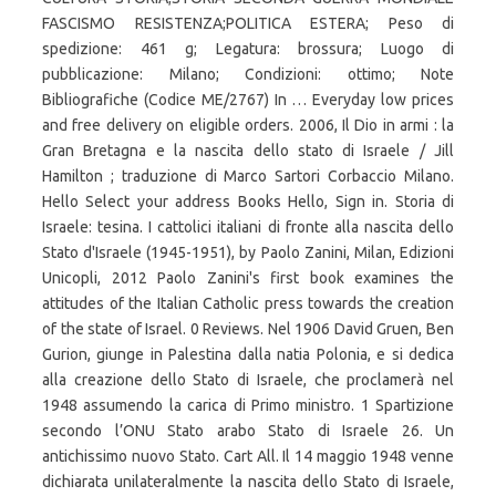
FASCISMO RESISTENZA;POLITICA ESTERA; Peso di
spedizione: 461 g; Legatura: brossura; Luogo di
pubblicazione: Milano; Condizioni: ottimo; Note
Bibliografiche (Codice ME/2767) In … Everyday low prices
and free delivery on eligible orders. 2006, Il Dio in armi : la
Gran Bretagna e la nascita dello stato di Israele / Jill
Hamilton ; traduzione di Marco Sartori Corbaccio Milano.
Hello Select your address Books Hello, Sign in. Storia di
Israele: tesina. I cattolici italiani di fronte alla nascita dello
Stato d'Israele (1945-1951), by Paolo Zanini, Milan, Edizioni
Unicopli, 2012 Paolo Zanini's first book examines the
attitudes of the Italian Catholic press towards the creation
of the state of Israel. 0 Reviews. Nel 1906 David Gruen, Ben
Gurion, giunge in Palestina dalla natia Polonia, e si dedica
alla creazione dello Stato di Israele, che proclamerà nel
1948 assumendo la carica di Primo ministro. 1 Spartizione
secondo l’ONU Stato arabo Stato di Israele 26. Un
antichissimo nuovo Stato. Cart All. Il 14 maggio 1948 venne
dichiarata unilateralmente la nascita dello Stato di Israele,