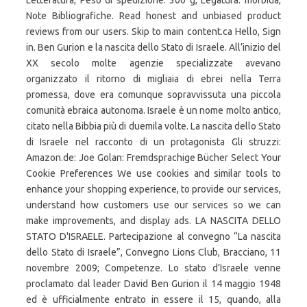
Letteratura; Peso di spedizione: 300 g; Legatura: morbida;
Note Bibliografiche. Read honest and unbiased product
reviews from our users. Skip to main content.ca Hello, Sign
in. Ben Gurion e la nascita dello Stato di Israele. All’inizio del
XX secolo molte agenzie specializzate avevano
organizzato il ritorno di migliaia di ebrei nella Terra
promessa, dove era comunque sopravvissuta una piccola
comunità ebraica autonoma. Israele è un nome molto antico,
citato nella Bibbia più di duemila volte. La nascita dello Stato
di Israele nel racconto di un protagonista Gli struzzi:
Amazon.de: Joe Golan: Fremdsprachige Bücher Select Your
Cookie Preferences We use cookies and similar tools to
enhance your shopping experience, to provide our services,
understand how customers use our services so we can
make improvements, and display ads. LA NASCITA DELLO
STATO D'ISRAELE. Partecipazione al convegno “La nascita
dello Stato di Israele”, Convegno Lions Club, Bracciano, 11
novembre 2009; Competenze. Lo stato d’Israele venne
proclamato dal leader David Ben Gurion il 14 maggio 1948
ed è ufficialmente entrato in essere il 15, quando, alla