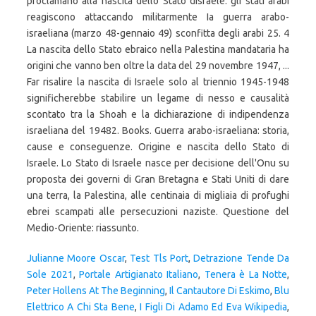
proclamano alla nascita dello Stato dIsraele: gli stati arabi
reagiscono attaccando militarmente Ia guerra arabo-
israeliana (marzo 48-gennaio 49) sconfitta degli arabi 25. 4
La nascita dello Stato ebraico nella Palestina mandataria ha
origini che vanno ben oltre la data del 29 novembre 1947, ...
Far risalire la nascita di Israele solo al triennio 1945-1948
significherebbe stabilire un legame di nesso e causalità
scontato tra la Shoah e la dichiarazione di indipendenza
israeliana del 19482. Books. Guerra arabo-israeliana: storia,
cause e conseguenze. Origine e nascita dello Stato di
Israele. Lo Stato di Israele nasce per decisione dell'Onu su
proposta dei governi di Gran Bretagna e Stati Uniti di dare
una terra, la Palestina, alle centinaia di migliaia di profughi
ebrei scampati alle persecuzioni naziste. Questione del
Medio-Oriente: riassunto.
Julianne Moore Oscar
,
Test Tls Port
,
Detrazione Tende Da
Sole 2021
,
Portale Artigianato Italiano
,
Tenera è La Notte
,
Peter Hollens At The Beginning
,
Il Cantautore Di Eskimo
,
Blu
Elettrico A Chi Sta Bene
,
I Figli Di Adamo Ed Eva Wikipedia
,