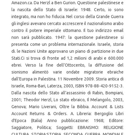
Amazon.ca. Da Herzl a Ben Gurion. Questione palestinese e
la nascita dello Stato di Israele: 1948. Certo, io sono
integrato, ma non ho fiducia. Nel corso della Grande Guerra
gli inglesi avevano cercato accrescere il nazionalismo arabo
contro il potere imperiale ottomano. Il tuo indirizzo email
non sarà pubblicato. 1947: la questione palestinese si
presenta come un problema internazionale. Israele, storia
di. le Nazioni Unite approvano un piano di partizione in due
Stati.Ci si trova di fronte ad 1,2 milioni di arabi e 600.000
ebrei. Verso la fine dell’Ottocento, la diffusione del
sionismo alimentò varie ondate migratorie ebraiche
dall’Europa in Palestina. 11 Novembre 2009. Storia antica di
Israele, Roma-Bari, Laterza, 2003, ISBN 978-88-420-9152-3.
Dalla nascita dello Stato all'assassinio di Rabin, Bompiani,
2001; Theodor Herzl, Lo stato ebraico, Il Melangolo, 2003,
Genova; Mario Liverani, Oltre la Bibbia. Account & Lists
Account Returns & Orders. A. Libreria: Bergoglio Libri
d'Epoca (Italia) Anno pubblicazione: 1968; Editore:
Saggiatore, Politica; Soggetti: EBRAISMO: RELIGIONE
CULTURA STORIA;STORIA SECONDA GUERRA MONDIALE