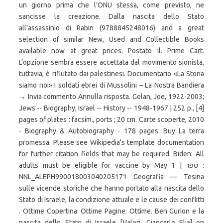
un giorno prima che l’ONU stessa, come previsto, ne
sancisse la creazione. Dalla nascita dello Stato
all'assassinio di Rabin (9788845248016) and a great
selection of similar New, Used and Collectible Books
available now at great prices. Postato il. Prime Cart.
L’opzione sembra essere accettata dal movimento sionista,
tuttavia, è rifiutato dai palestinesi. Documentario «La Storia
siamo noi» I soldati ebrei di Mussolini – La Nostra Bandiera
→ Invia commento Annulla risposta. Golan, Joe, 1922-2003;
Jews -- Biography; Israel -- History -- 1948-1967 | 252 p., [4]
pages of plates : facsim., ports ; 20 cm. Carte scoperte, 2010
- Biography & Autobiography - 178 pages. Buy La terra
promessa. Please see Wikipedia's template documentation
for further citation fields that may be required. Biden: All
adults must be eligible for vaccine by May 1 | ספר :
NNL_ALEPH990018003040205171 Geografia — Tesina
sulle vicende storiche che hanno portato alla nascita dello
Stato di Israele, la condizione attuale e le cause dei conflitti
. Ottime Copertina: Ottime Pagine: Ottime. Ben Gurion e la
nascita dello Stato di Israele [Valori, Giancarlo Elia] on