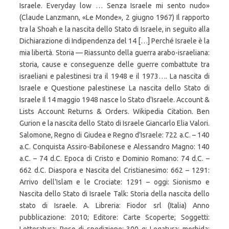
Israele. Everyday low … Senza Israele mi sento nudo»
(Claude Lanzmann, «Le Monde», 2 giugno 1967) Il rapporto
tra la Shoah e la nascita dello Stato di Israele, in seguito alla
Dichiarazione di Indipendenza del 14 […] Perché Israele è la
mia libertà. Storia — Riassunto della guerra arabo-israeliana:
storia, cause e conseguenze delle guerre combattute tra
israeliani e palestinesi tra il 1948 e il 1973…. La nascita di
Israele e Questione palestinese La nascita dello Stato di
Israele Il 14 maggio 1948 nasce lo Stato d'Israele. Account &
Lists Account Returns & Orders. Wikipedia Citation. Ben
Gurion e la nascita dello Stato di Israele Giancarlo Elia Valori.
Salomone, Regno di Giudea e Regno d’Israele: 722 a.C. – 140
a.C. Conquista Assiro-Babilonese e Alessandro Magno: 140
a.C. – 74 d.C. Epoca di Cristo e Dominio Romano: 74 d.C. –
662 d.C. Diaspora e Nascita del Cristianesimo: 662 – 1291:
Arrivo dell’Islam e le Crociate: 1291 – oggi: Sionismo e
Nascita dello Stato di Israele Talk: Storia della nascita dello
stato di Israele. A. Libreria: Fiodor srl (Italia) Anno
pubblicazione: 2010; Editore: Carte Scoperte; Soggetti: