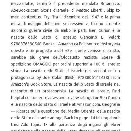
mezzanotte, terminò il precedente mandato Britannico.
AbeBooks.com: Storia d'Israele. di Matteo Liberti . Skip to
main content.us. Try. Tra il dicembre del 1947 e la prima
metà di maggio dell’anno successivo vi furono cruente
azioni di guerra civile da ambo le parti. Ben Gurion e la
nascita dello Stato di Israele: Giancarlo E. Valori:
9788876390548: Books - Amazon.ca Edit source History Ma
questo è un progetto a sé? «Se Israele venisse distrutto,
sarebbe più grave dell’Olocausto nazista. Spese di
spedizione OMAGGIO per ordini superiori a 100 €. Israele:
storia. La nascita dello Stato di Israele nel racconto di un
protagonista by Joe Golan (ISBN: 9788806142438) from
Amazon's Book Store. La nascita dello Stato di Israele nel
racconto di un protagonista. La nascita di Israele. Find
helpful customer reviews and review ratings for Ben Gurion
e la nascita dello Stato di Israele at Amazon.com. Geografia
— Ricerca sulla questione del Medio-Oriente, dalla nascita
dello Stato di Israele ad oggi Back to page. 14 talking about
this. Add topic. 1• alla partenza degli inglesi gli ebrei