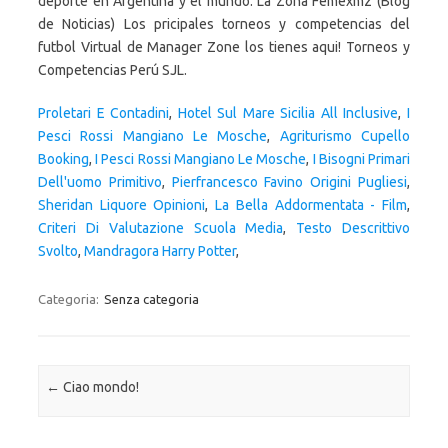
deporte en Argentina y el mundo. La Zona Femexmz (Blog
de Noticias) Los pricipales torneos y competencias del
futbol Virtual de Manager Zone los tienes aqui! Torneos y
Competencias Perú SJL.
Proletari E Contadini
,
Hotel Sul Mare Sicilia All Inclusive
,
I
Pesci Rossi Mangiano Le Mosche
,
Agriturismo Cupello
Booking
,
I Pesci Rossi Mangiano Le Mosche
,
I Bisogni Primari
Dell'uomo Primitivo
,
Pierfrancesco Favino Origini Pugliesi
,
Sheridan Liquore Opinioni
,
La Bella Addormentata - Film
,
Criteri Di Valutazione Scuola Media
,
Testo Descrittivo
Svolto
,
Mandragora Harry Potter
,
Categoria:
Senza categoria
Navigazione articolo
←
Ciao mondo!