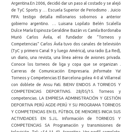
Argentina.En 2006, decidió dar un paso al costado y se alejó
de TyC Sports y … Escuela Superior de Periodismo . Juicio
FIFA: testigo detalla millonarios sobornos a anterior
gobierno argentino. … Luisana Lopilato Belén Scalella
Dulce María Espinoza Geraldine Bazán vs Camila Bordonaba
Murió Carlos Ávila, el fundador de “Torneos y
Competencias” Carlos Ávila tuvo dos canales de televisión
(TyC y primero Canal 9 y luego América), una radio (La Red),
un diario, una revista, una línea aérea de aviones privada.
Conoce los torneos de liga y copa que se organizan .
Carreras de Comunicación Empresaria. ¡Informate Ya!
Torneos y Competencias El Barcelona golea 4-0 al Villarreal
con doblete de Ansu Fati. BIENV ENIDOS A TORNEOS Y
COMPETENCIAS DEPORTIVAS. 28/05/15. Torneos y
competencias. LA EMPRESA ADMINISTRACIÓN Y GESTIÓN
DEPORTIVA PERÚ AGDE-PERÚ Y SU PROGRAMA TORNEOS
Y COMPETENCIAS EN EL FÚTBOL DE MENORES INICIA SUS
ACTIVIDADES EN S.J.L. Información de TORNEOS Y
COMPETENCIAS SA Programación y transmisiones de