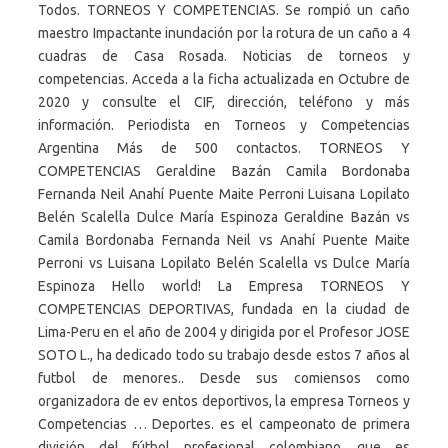
Todos. TORNEOS Y COMPETENCIAS. Se rompió un caño
maestro Impactante inundación por la rotura de un caño a 4
cuadras de Casa Rosada. Noticias de torneos y
competencias. Acceda a la ficha actualizada en Octubre de
2020 y consulte el CIF, dirección, teléfono y más
información. Periodista en Torneos y Competencias
Argentina Más de 500 contactos. TORNEOS Y
COMPETENCIAS Geraldine Bazán Camila Bordonaba
Fernanda Neil Anahí Puente Maite Perroni Luisana Lopilato
Belén Scalella Dulce María Espinoza Geraldine Bazán vs
Camila Bordonaba Fernanda Neil vs Anahí Puente Maite
Perroni vs Luisana Lopilato Belén Scalella vs Dulce María
Espinoza Hello world! La Empresa TORNEOS Y
COMPETENCIAS DEPORTIVAS, fundada en la ciudad de
Lima-Peru en el año de 2004 y dirigida por el Profesor JOSE
SOTO L., ha dedicado todo su trabajo desde estos 7 años al
futbol de menores.. Desde sus comiensos como
organizadora de ev entos deportivos, la empresa Torneos y
Competencias … Deportes. es el campeonato de primera
división del fútbol profesional colombiano, que es