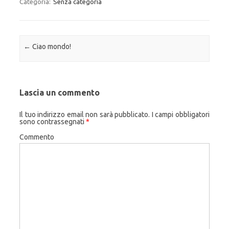
Categoria:
Senza categoria
Navigazione articolo
←
Ciao mondo!
Lascia un commento
Il tuo indirizzo email non sarà pubblicato.
I campi obbligatori
sono contrassegnati
*
Commento