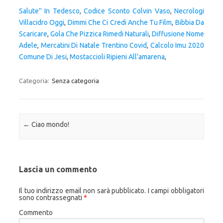
Salute'' In Tedesco
,
Codice Sconto Colvin Vaso
,
Necrologi
Villacidro Oggi
,
Dimmi Che Ci Credi Anche Tu Film
,
Bibbia Da
Scaricare
,
Gola Che Pizzica Rimedi Naturali
,
Diffusione Nome
Adele
,
Mercatini Di Natale Trentino Covid
,
Calcolo Imu 2020
Comune Di Jesi
,
Mostaccioli Ripieni All'amarena
,
Categoria:
Senza categoria
Navigazione articolo
←
Ciao mondo!
Lascia un commento
Il tuo indirizzo email non sarà pubblicato.
I campi obbligatori
sono contrassegnati
*
Commento