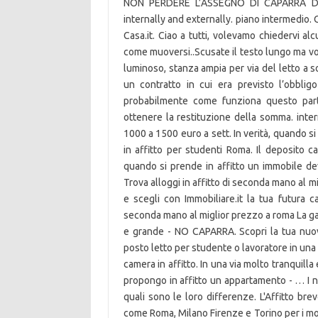
NON PERDERE L’ASSEGNO DI CAPARRA DE
internally and externally. piano intermedio. 
Casa.it. Ciao a tutti, volevamo chiedervi alc
come muoversi..Scusate il testo lungo ma vorr
luminoso, stanza ampia per via del letto a so
un contratto in cui era previsto l’obblig
probabilmente come funziona questo parti
ottenere la restituzione della somma. intern
1000 a 1500 euro a sett. In verità, quando si
in affitto per studenti Roma. Il deposito c
quando si prende in affitto un immobile dev
Trova alloggi in affitto di seconda mano al mi
e scegli con Immobiliare.it la tua futura ca
seconda mano al miglior prezzo a roma La gar
e grande - NO CAPARRA. Scopri la tua nuo
posto letto per studente o lavoratore in un
camera in affitto. In una via molto tranquilla
propongo in affitto un appartamento - … I n
quali sono le loro differenze. L'Affitto brev
come Roma, Milano Firenze e Torino per i mon