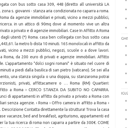
llegata con bus sotto casa 309, 448 (diretto all università LA
 zona s. giovanni - stanza aria condizionata no caparra a roma.
 Roma da agenzie immobiliari e privati, vicino a mezzi pubblici,
 ricerca. in un attico di 90mq dove al momento vive un altra
rivato a privato e di agenzie immobiliari. Case In Affitto A Roma
a dagli utenti (*) Roma. casa ben collegata con bus sotto casa
GHI
,443,61. la metro b dista 10 minuti. 165 monolocali in affitto da
vati, vicino a mezzi pubblici, negozi, scuole o a dove lavori.
Roma, da 200 euro di privati e agenzie immobiliari. Affitto
de. L’appartamento "dolci sogni romani" è situato nel cuore di
inuti a piedi dalla basilica di san pietro (vaticano). Se sei alla
tamento, una stanza singola o una doppia, su stanzaroma potrai
erzionisti, privati, affittacamere o … Roma (RM) Quartieri:
n affitto a Roma › CERCO STANZA DA SUBITO NO CAPARRA.
IGU
nci di appartamenti in affitto da privato a privato a Roma con
iliari senza agenzie. › Roma › Offro camera in affitto a Roma ›
 Descrizione Contatta direttamente la struttura! Trova la casa
i case vacanze, bed and breakfast, agriturismo, appartamenti ed
 per la tua ricerca di roma non caparra a partire da 300€. COME