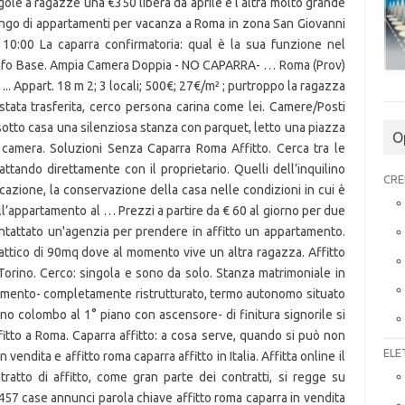
gole a ragazze una €350 libera da aprile e l altra molto grande
ongo di appartamenti per vacanza a Roma in zona San Giovanni
10:00 La caparra confirmatoria: qual è la sua funzione nel
Info Base. Ampia Camera Doppia - NO CAPARRA- … Roma (Prov)
.. Appart. 18 m 2; 3 locali; 500€; 27€/m² ; purtroppo la ragazza
tata trasferita, cerco persona carina come lei. Camere/Posti
 sotto casa una silenziosa stanza con parquet, letto una piazza
O
n camera. Soluzioni Senza Caparra Roma Affitto. Cerca tra le
attando direttamente con il proprietario. Quelli dell’inquilino
CRE
azione, la conservazione della casa nelle condizioni in cui è
dell’appartamento al … Prezzi a partire da € 60 al giorno per due
tattato un'agenzia per prendere in affitto un appartamento.
ttico di 90mq dove al momento vive un altra ragazza. Affitto
orino. Cerco: singola e sono da solo. Stanza matrimoniale in
tamento- completamente ristrutturato, termo autonomo situato
no colombo al 1° piano con ascensore- di finitura signorile si
fitto a Roma. Caparra affitto: a cosa serve, quando si può non
ELE
n vendita e affitto roma caparra affitto in Italia. Affitta online il
ratto di affitto, come gran parte dei contratti, si regge su
 457 case annunci parola chiave affitto roma caparra in vendita