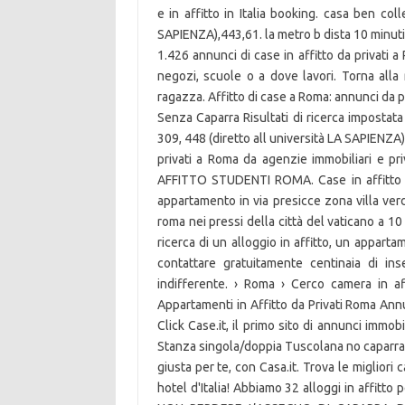
e in affitto in Italia booking. casa ben co
SAPIENZA),443,61. la metro b dista 10 minuti.
1.426 annunci di case in affitto da privati a
negozi, scuole o a dove lavori. Torna alla
ragazza. Affitto di case a Roma: annunci da p
Senza Caparra Risultati di ricerca impostat
309, 448 (diretto all università LA SAPIENZA)
privati a Roma da agenzie immobiliari e pri
AFFITTO STUDENTI ROMA. Case in affitto a 
appartamento in via presicce zona villa ver
roma nei pressi della città del vaticano a 10 m
ricerca di un alloggio in affitto, un appar
contattare gratuitamente centinaia di ins
indifferente. › Roma › Cerco camera i
Appartamenti in Affitto da Privati Roma Annu
Click Case.it, il primo sito di annunci immob
Stanza singola/doppia Tuscolana no caparra.
giusta per te, con Casa.it. Trova le miglior
hotel d'Italia! Abbiamo 32 alloggi in affitto