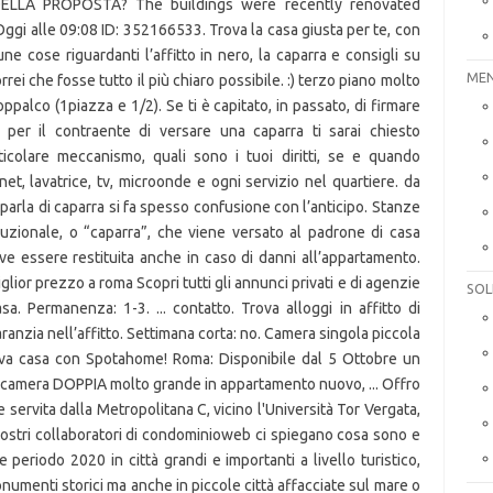
LLA PROPOSTA? The buildings were recently renovated
Oggi alle 09:08 ID: 352166533. Trova la casa giusta per te, con
une cose riguardanti l’affitto in nero, la caparra e consigli su
MEN
ei che fosse tutto il più chiaro possibile. :) terzo piano molto
ppalco (1piazza e 1/2). Se ti è capitato, in passato, di firmare
o per il contraente di versare una caparra ti sarai chiesto
colare meccanismo, quali sono i tuoi diritti, se e quando
et, lavatrice, tv, microonde e ogni servizio nel quartiere. da
 parla di caparra si fa spesso confusione con l’anticipo. Stanze
auzionale, o “caparra”, che viene versato al padrone di casa
e essere restituita anche in caso di danni all’appartamento.
glior prezzo a roma Scopri tutti gli annunci privati e di agenzie
SOL
sa. Permanenza: 1-3. ... contatto. Trova alloggi in affitto di
anzia nell’affitto. Settimana corta: no. Camera singola piccola
va casa con Spotahome! Roma: Disponibile dal 5 Ottobre un
a camera DOPPIA molto grande in appartamento nuovo, ... Offro
 e servita dalla Metropolitana C, vicino l'Università Tor Vergata,
ostri collaboratori di condominioweb ci spiegano cosa sono e
e periodo 2020 in città grandi e importanti a livello turistico,
umenti storici ma anche in piccole città affacciate sul mare o