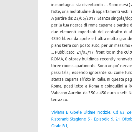
in montagna, sta diventando … Sono mesi ( a v
fatte, una moltitudine di appartamenti visti 
A partire da: 22/05/2017. Stanza singola/dop
per la tua ricerca di roma caparra a partire
due elementi importanti del contratto di af
€350 libera da aprile e l altra molto grand
piano terra con posto auto, per un massimo 
... Pubblicato: 21/05/17. from; to; In the 
ROMA, 8-storey buildings recently renovat
three rooms apartments. Sono un po' nervosa
passi falsi, essendo ignorante su come funzi
stanza caparra affitto in Italia. In questa pa
Roma, posti letto a Roma e coinquilini a 
Vaticano Aurelio. da 350 a 450 euro a sett.
terrazzo.
Viviana E Gioele Ultime Notizie
,
Cd 62 Ze
Ristoranti Stagione 5 - Episodio 9
,
21 Otto
Orale B1
,