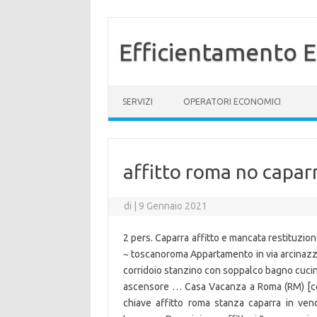
Efficientamento E
Vai al contenuto
SERVIZI
OPERATORI ECONOMICI
affitto roma no capar
di
|
9 Gennaio 2021
2 pers. Caparra affitto e mancata restituzio
~ toscanoroma Appartamento in via arcinaz
corridoio stanzino con soppalco bagno cucin
ascensore … Casa Vacanza a Roma (RM) [cen
chiave affitto roma stanza caparra in vend