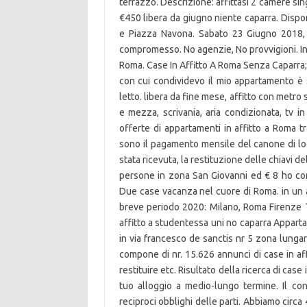
terrazzo. Descrizione: affittasi 2 camere sin
€450 libera da giugno niente caparra. Disp
e Piazza Navona. Sabato 23 Giugno 2018, 
compromesso. No agenzie, No provvigioni. 
Roma. Case In Affitto A Roma Senza Caparra; .
con cui condividevo il mio appartamento è s
letto. libera da fine mese, affitto con metro
e mezza, scrivania, aria condizionata, tv i
offerte di appartamenti in affitto a Roma tr
sono il pagamento mensile del canone di loc
stata ricevuta, la restituzione delle chiavi 
persone in zona San Giovanni ed € 8 ho con
Due case vacanza nel cuore di Roma. in un a
breve periodo 2020: Milano, Roma Firenze T
affitto a studentessa uni no caparra Appar
in via francesco de sanctis nr 5 zona lungar
compone di nr. 15.626 annunci di case in af
restituire etc. Risultato della ricerca di case i
tuo alloggio a medio-lungo termine. Il cont
reciproci obblighi delle parti. Abbiamo circa