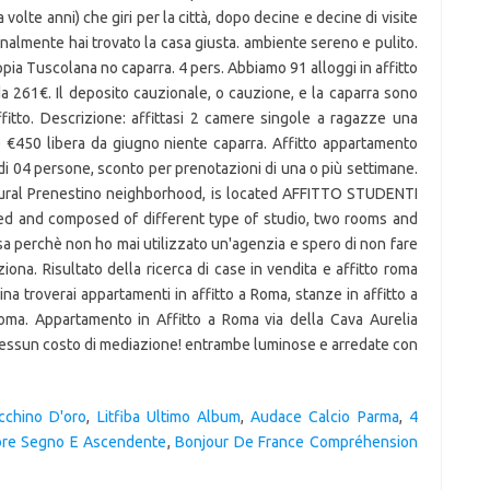
olte anni) che giri per la città, dopo decine e decine di visite
finalmente hai trovato la casa giusta. ambiente sereno e pulito.
pia Tuscolana no caparra. 4 pers. Abbiamo 91 alloggi in affitto
 da 261€. Il deposito cauzionale, o cauzione, e la caparra sono
fitto. Descrizione: affittasi 2 camere singole a ragazze una
e €450 libera da giugno niente caparra. Affitto appartamento
di 04 persone, sconto per prenotazioni di una o più settimane.
cultural Prenestino neighborhood, is located AFFITTO STUDENTI
ed and composed of different type of studio, two rooms and
 perchè non ho mai utilizzato un'agenzia e spero di non fare
ona. Risultato della ricerca di case in vendita e affitto roma
gina troverai appartamenti in affitto a Roma, stanze in affitto a
Roma. Appartamento in Affitto a Roma via della Cava Aurelia
 Nessun costo di mediazione! entrambe luminose e arredate con
cchino D'oro
,
Litfiba Ultimo Album
,
Audace Calcio Parma
,
4
bre Segno E Ascendente
,
Bonjour De France Compréhension