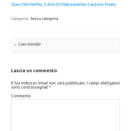
Glass Film Netflix
,
5 Anni Di Fidanzamento Canzone Finale
,
Categoria:
Senza categoria
Navigazione articolo
←
Ciao mondo!
Lascia un commento
Il tuo indirizzo email non sarà pubblicato.
I campi obbligatori
sono contrassegnati
*
Commento