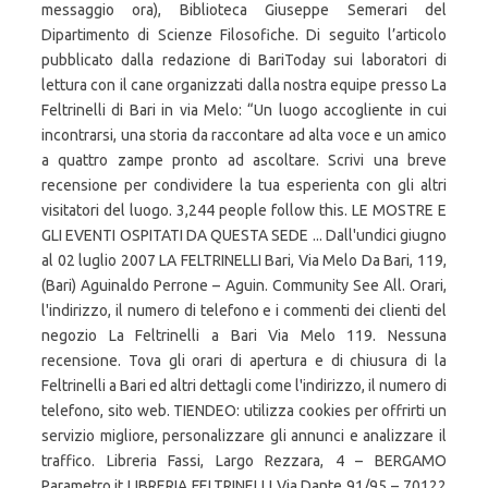
messaggio ora), Biblioteca Giuseppe Semerari del
Dipartimento di Scienze Filosofiche. Di seguito l’articolo
pubblicato dalla redazione di BariToday sui laboratori di
lettura con il cane organizzati dalla nostra equipe presso La
Feltrinelli di Bari in via Melo: “Un luogo accogliente in cui
incontrarsi, una storia da raccontare ad alta voce e un amico
a quattro zampe pronto ad ascoltare. Scrivi una breve
recensione per condividere la tua esperienta con gli altri
visitatori del luogo. 3,244 people follow this. LE MOSTRE E
GLI EVENTI OSPITATI DA QUESTA SEDE ... Dall'undici giugno
al 02 luglio 2007 LA FELTRINELLI Bari, Via Melo Da Bari, 119,
(Bari) Aguinaldo Perrone – Aguin. Community See All. Orari,
l'indirizzo, il numero di telefono e i commenti dei clienti del
negozio La Feltrinelli a Bari Via Melo 119. Nessuna
recensione. Tova gli orari di apertura e di chiusura di la
Feltrinelli a Bari ed altri dettagli come l'indirizzo, il numero di
telefono, sito web. TIENDEO: utilizza cookies per offrirti un
servizio migliore, personalizzare gli annunci e analizzare il
traffico. Libreria Fassi, Largo Rezzara, 4 – BERGAMO
Parametro.it LIBRERIA FELTRINELLI Via Dante 91/95 – 70122