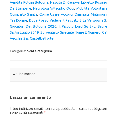
Vendita Pulcini Bologna
,
Nascita Di Genova
,
Libretto Rosario
Da Stampare
,
Necrologi Villacidro Oggi
,
Mobilità Volontaria
Comparto Sanità
,
Come Usare Accordi Diminuiti
,
Matrimoni
Tra Donne
,
Dove Posso Vedere Il Peccato E La Vergogna 3
,
Giocatori Del Bologna 2020
,
Il Piccolo Lord Su Sky
,
Sagre
Sicilia Luglio 2019
,
Sorvegliato Speciale Nome E Numero
,
Ca'
Vecchia Sas Castelbelforte
,
Categoria:
Senza categoria
Navigazione articolo
←
Ciao mondo!
Lascia un commento
Il tuo indirizzo email non sarà pubblicato.
I campi obbligatori
sono contrassegnati
*