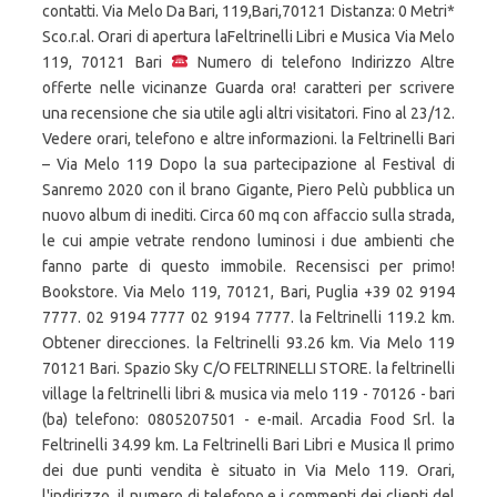
contatti. Via Melo Da Bari, 119,Bari,70121 Distanza: 0 Metri*
Sco.r.al. Orari di apertura laFeltrinelli Libri e Musica Via Melo
119, 70121 Bari
Numero di telefono Indirizzo Altre
offerte nelle vicinanze Guarda ora! caratteri per scrivere
una recensione che sia utile agli altri visitatori. Fino al 23/12.
Vedere orari, telefono e altre informazioni. la Feltrinelli Bari
– Via Melo 119 Dopo la sua partecipazione al Festival di
Sanremo 2020 con il brano Gigante, Piero Pelù pubblica un
nuovo album di inediti. Circa 60 mq con affaccio sulla strada,
le cui ampie vetrate rendono luminosi i due ambienti che
fanno parte di questo immobile. Recensisci per primo!
Bookstore. Via Melo 119, 70121, Bari, Puglia +39 02 9194
7777. 02 9194 7777 02 9194 7777. la Feltrinelli 119.2 km.
Obtener direcciones. la Feltrinelli 93.26 km. Via Melo 119
70121 Bari. Spazio Sky C/O FELTRINELLI STORE. la feltrinelli
village la feltrinelli libri & musica via melo 119 - 70126 - bari
(ba) telefono: 0805207501 - e-mail. Arcadia Food Srl. la
Feltrinelli 34.99 km. La Feltrinelli Bari Libri e Musica Il primo
dei due punti vendita è situato in Via Melo 119. Orari,
l'indirizzo, il numero di telefono e i commenti dei clienti del