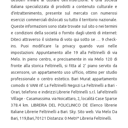
desideri inviare al titolare dell'inserzione. è una società
italiana specializzata di prodotti a contenuto culturale e
d’intrattenimento, presente sul mercato con numerosi
esercizi commerciali dislocati su tutto il territorio nazionale.
Queste informazioni sono state trovate sul sito o nei termini
e condizioni della societá o fornito dagli utenti di internet:
Diteci attraverso il sistema di voto qui sotto se … 9 check-
ins. Puoi modificare la privacy quando vuoi nelle
impostazioni. Appuntamento alle 19 alla Feltrinelli di via
Melo. In pieno centro, e precisamente in via Melo 120 di
fronte alla storica Feltrinelli, si fitta al 2' piano servito da
ascensore, un appartamento uso ufficio, ottimo per studio
professionale o centro estetico. Bari Murat appartamento
comodo 6 VANI rif. La Feltrinelli Negozi La Feltrinelli a Bari -
Orari, telefono e indirizzi Librerie Feltrinelli s.r.l. laFeltrinelli
Village - Casamassima. via Noicattaro, 2, località Case Sparse
378.4 km. LIBRERIA DEL POLICLINICO DE Elenco librerie
Italiane Librerie Feltrinelli a Bari. Sky. Sito web. Via Melo Da
Bari, 119,Bari,70121 Distanza: 0 Metri* Libreria Feltrinelli.