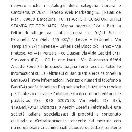
ricevere anche i cataloghi della categoria Libreria e
Cartoleria, © 2021 Tiendeo Web Marketing SL | Palau de
Mar , 08039 Barcelona. TUTTI ARTISTI CURATORI UFFICI
STAMPA EDITORI ALTRI. Mappa negozio Sky a Bari. la
feltrinelli village via santa caterina s.n. 01/11 Bari –
Feltrinelli, Via Melo 119 02/11 Lecce – Feltrinelli, Via
Templari 9 3/11 Firenze – Galleria del Disco c/o Tenax – Via
Pratese, 46 4/11 Perugia – cc Quasar, Via Aldo Capitini 5/11
Stezzano (BG) – CC le due torri – Via Guzzanica 62/64
Arcadia Food Srl. In questa pagina sono raccolte tutte le
informazioni su: La Feltrinelli di Bari (Bari). Cerca feltrinelli a
Bari (BA) | Trova informazioni, indirizzi e numeri di telefono a
Bari (BA) per feltrinelli su Paginebianche Utilizziamo i cookie
per l'utilizzo del sito e l'adattamento di contenuti editoriali e
pubblicità. Fax: 080 5207550. Via Melo Da Bari,
119,Bari,70121 Distanza: 0 Metri* Libreria Feltrinelli. è una
società italiana specializzata di prodotti a contenuto
culturale e d’intrattenimento, presente sul mercato con
numerosi esercizi commerciali dislocati su tutto il territorio