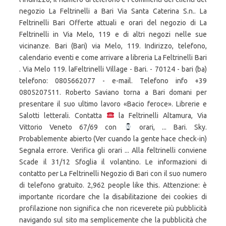
negozio La Feltrinelli a Bari Via Santa Caterina S.n.. La
Feltrinelli Bari Offerte attuali e orari del negozio di La
Feltrinelli in Via Melo, 119 e di altri negozi nelle sue
vicinanze. Bari (Bari) via Melo, 119. Indirizzo, telefono,
calendario eventi e come arrivare a libreria La Feltrinelli Bari
. Via Melo 119. laFeltrinelli Village - Bari. - 70124 - bari (ba)
telefono: 0805662077 - e-mail. Telefono info +39
0805207511. Roberto Saviano torna a Bari domani per
presentare il suo ultimo lavoro «Bacio feroce». Librerie e
Salotti letterali. Contatta
la Feltrinelli Altamura, Via
Vittorio Veneto 67/69 con
orari, ... Bari. Sky.
Probablemente abierto (Ver cuando la gente hace check-in)
Segnala errore. Verifica gli orari ... Alla feltrinelli conviene
Scade il 31/12 Sfoglia il volantino. Le informazioni di
contatto per La Feltrinelli Negozio di Bari con il suo numero
di telefono gratuito. 2,962 people like this. Attenzione: è
importante ricordare che la disabilitazione dei cookies di
profilazione non significa che non riceverete più pubblicità
navigando sul sito ma semplicemente che la pubblicità che