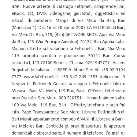
BARI. Nuove offerte. Il catalogo Feltrinelli comprende libri,
eBook, CD, DVD, videogame, giocattoli, oggettistica ed
articoli di cartoleria. Mappa di Via Melo da Bari, Bari
(Municipio 1). Dal 16 al 30 aprile 2007 LA FELTRINELLI Bari,
Via Melo Da Bari, 119, (Bari) NETWORK SEDE. Apri. Via Melo
da Bari, 119 (Via Principe Amedeo) 70122 Bari Apulia italia.
Migliori offerte sul volantino la Feltrinelli a Bari, Via Melo
119: prodotti scontati e promozioni 70121 Bari. Corso
Umberto I, 113 72100 Brindisi. Chiama: 0291947777 . Accedi
Registrati In italiano ... LIBRERIA. About See All +39 02 9194
7777. www.lafeltrinelli.it +39 347 249 1353. Indicazioni. 3
Negozi la Feltrinelli Guarda la mappa laFeltrinelli Libri e
Musica - Bari. Via Melo, 119 Bari, Bari - Offerte, telefono e
orari Più info. See More. 080 5207511 . Immetti almeno altri
100 Via Melo, 119 Bari, Bari - Offerte, telefono e orari Più
info. Page Transparency See More. Librerie Feltrinelli s.r.l.
Bari Murat appartamento comodo 6 VANI rif. Librerie a Bari -
Via Melo da Bari. Controlla gli orari di apertura, le aperture
domenicali e straordinarie, il numero di telefono, l'e-mail e i