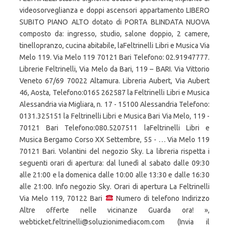
videosorveglianza e doppi ascensori appartamento LIBERO
SUBITO PIANO ALTO dotato di PORTA BLINDATA NUOVA
composto da: ingresso, studio, salone doppio, 2 camere,
tinellopranzo, cucina abitabile, laFeltrinelli Libri e Musica Via
Melo 119. Via Melo 119 70121 Bari Telefono: 02.91947777.
Librerie Feltrinelli, Via Melo da Bari, 119 – BARI. Via Vittorio
Veneto 67/69 70022 Altamura. Libreria Aubert, Via Aubert
46, Aosta, Telefono:0165 262587 la Feltrinelli Libri e Musica
Alessandria via Migliara, n. 17 - 15100 Alessandria Telefono:
0131.325151 la Feltrinelli Libri e Musica Bari Via Melo, 119 -
70121 Bari Telefono:080.5207511 laFeltrinelli Libri e
Musica Bergamo Corso XX Settembre, 55 - … Via Melo 119
70121 Bari. Volantini del negozio Sky. La libreria rispetta i
seguenti orari di apertura: dal lunedì al sabato dalle 09:30
alle 21:00 e la domenica dalle 10:00 alle 13:30 e dalle 16:30
alle 21:00. Info negozio Sky. Orari di apertura La Feltrinelli
Via Melo 119, 70122 Bari
Numero di telefono Indirizzo
Altre offerte nelle vicinanze Guarda ora! »,
webticket.feltrinelli@soluzionimediacom.com (Invia il