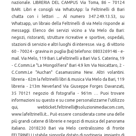
nazionale. LIBRERIA DEL CAMPUS Via Toma, 86 – 70124
BARI. Libri e consigli via WhatsApp: la Feltrinelli di Bari
chatta con i lettori ... Al numero 347.249.13.53, su
Whatsapp, un libraio della Feltrinelli di via Melo risponde ai
messaggi. Elenco dei servizi vicino a Via Melo da Bari:
negozi, ristoranti, strutture ricreative e sportive, ospedali,
stazioni di servizio e altri luoghi di interesse. via g. di vittorio
60 - 70024 - gravina in puglia (ba) telefono: 0803269146 - e-
mail. Via Melo, 119 Bari. LaFeltrinelli a Bari Via S. Caterina, 19
- C.Comm.Le "La Mongolfiera" Bari 4.9 km Via Noicattaro, 2 -
C.Comm.Le "Auchan" Casamassima New. Altri volantini.
libreria - 62m la feltrinelli libri & musica Via Melo da Bari, 119
libreria - 213m Neverland Via Giuseppe Forges Davanzati,
35 70121 negozio di fotografia - 961m … Puoi trovare
informazioni su questo e su come personalizzarne l'utilizzo
qui, webticket.feltrinelli@soluzionimediacom.com,
www.lafeltrinelli.it... Può essere considerata come una delle
più grandi catene di librerie e negozi di musica del panorama
italiano. 2018230 Bari via Melo centralissimo di fronte
FELTRINELLI stabile signorile dotato di portineria, impianto di