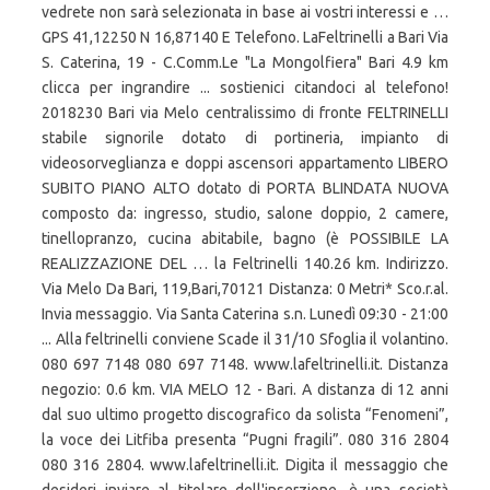
vedrete non sarà selezionata in base ai vostri interessi e …
GPS 41,12250 N 16,87140 E Telefono. LaFeltrinelli a Bari Via
S. Caterina, 19 - C.Comm.Le "La Mongolfiera" Bari 4.9 km
clicca per ingrandire ... sostienici citandoci al telefono!
2018230 Bari via Melo centralissimo di fronte FELTRINELLI
stabile signorile dotato di portineria, impianto di
videosorveglianza e doppi ascensori appartamento LIBERO
SUBITO PIANO ALTO dotato di PORTA BLINDATA NUOVA
composto da: ingresso, studio, salone doppio, 2 camere,
tinellopranzo, cucina abitabile, bagno (è POSSIBILE LA
REALIZZAZIONE DEL … la Feltrinelli 140.26 km. Indirizzo.
Via Melo Da Bari, 119,Bari,70121 Distanza: 0 Metri* Sco.r.al.
Invia messaggio. Via Santa Caterina s.n. Lunedì 09:30 - 21:00
... Alla feltrinelli conviene Scade il 31/10 Sfoglia il volantino.
080 697 7148 080 697 7148. www.lafeltrinelli.it. Distanza
negozio: 0.6 km. VIA MELO 12 - Bari. A distanza di 12 anni
dal suo ultimo progetto discografico da solista “Fenomeni”,
la voce dei Litfiba presenta “Pugni fragili”. 080 316 2804
080 316 2804. www.lafeltrinelli.it. Digita il messaggio che