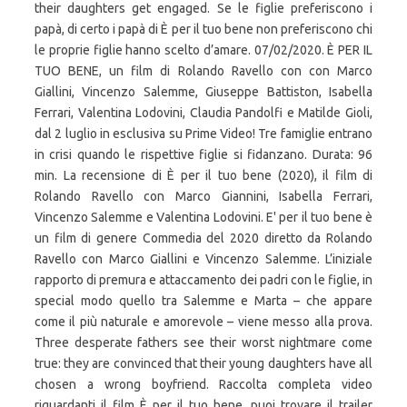
their daughters get engaged. Se le figlie preferiscono i
papà, di certo i papà di È per il tuo bene non preferiscono chi
le proprie figlie hanno scelto d’amare. 07/02/2020. È PER IL
TUO BENE, un film di Rolando Ravello con con Marco
Giallini, Vincenzo Salemme, Giuseppe Battiston, Isabella
Ferrari, Valentina Lodovini, Claudia Pandolfi e Matilde Gioli,
dal 2 luglio in esclusiva su Prime Video! Tre famiglie entrano
in crisi quando le rispettive figlie si fidanzano. Durata: 96
min. La recensione di È per il tuo bene (2020), il film di
Rolando Ravello con Marco Giannini, Isabella Ferrari,
Vincenzo Salemme e Valentina Lodovini. E' per il tuo bene è
un film di genere Commedia del 2020 diretto da Rolando
Ravello con Marco Giallini e Vincenzo Salemme. L’iniziale
rapporto di premura e attaccamento dei padri con le figlie, in
special modo quello tra Salemme e Marta – che appare
come il più naturale e amorevole – viene messo alla prova.
Three desperate fathers see their worst nightmare come
true: they are convinced that their young daughters have all
chosen a wrong boyfriend. Raccolta completa video
riguardanti il film È per il tuo bene, puoi trovare il trailer