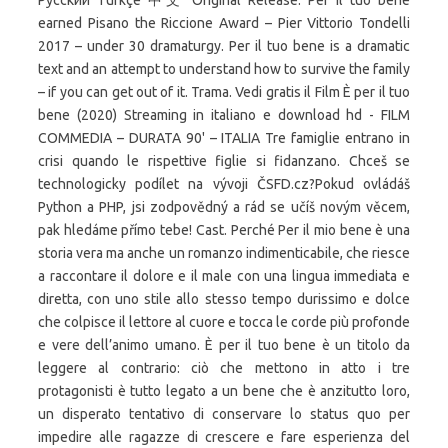
Русский Türkçe 中文 Original Release. Per il tuo bene
earned Pisano the Riccione Award – Pier Vittorio Tondelli
2017 – under 30 dramaturgy. Per il tuo bene is a dramatic
text and an attempt to understand how to survive the family
– if you can get out of it. Trama. Vedi gratis il Film È per il tuo
bene (2020) Streaming in italiano e download hd - FILM
COMMEDIA – DURATA 90' – ITALIA Tre famiglie entrano in
crisi quando le rispettive figlie si fidanzano. Chceš se
technologicky podílet na vývoji ČSFD.cz?Pokud ovládáš
Python a PHP, jsi zodpovědný a rád se učíš novým věcem,
pak hledáme přímo tebe! Cast. Perché Per il mio bene è una
storia vera ma anche un romanzo indimenticabile, che riesce
a raccontare il dolore e il male con una lingua immediata e
diretta, con uno stile allo stesso tempo durissimo e dolce
che colpisce il lettore al cuore e tocca le corde più profonde
e vere dell’animo umano. È per il tuo bene è un titolo da
leggere al contrario: ciò che mettono in atto i tre
protagonisti è tutto legato a un bene che è anzitutto loro,
un disperato tentativo di conservare lo status quo per
impedire alle ragazze di crescere e fare esperienza del