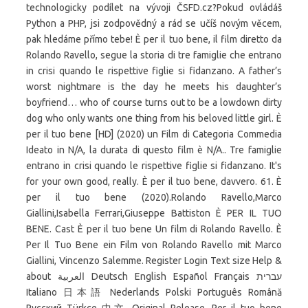
technologicky podílet na vývoji ČSFD.cz?Pokud ovládáš
Python a PHP, jsi zodpovědný a rád se učíš novým věcem,
pak hledáme přímo tebe! È per il tuo bene, il film diretto da
Rolando Ravello, segue la storia di tre famiglie che entrano
in crisi quando le rispettive figlie si fidanzano. A father’s
worst nightmare is the day he meets his daughter’s
boyfriend… who of course turns out to be a lowdown dirty
dog who only wants one thing from his beloved little girl. È
per il tuo bene [HD] (2020) un Film di Categoria Commedia
Ideato in N/A, la durata di questo film è N/A.. Tre famiglie
entrano in crisi quando le rispettive figlie si fidanzano. It's
for your own good, really. È per il tuo bene, davvero. 61. È
per il tuo bene (2020).Rolando Ravello,Marco
Giallini,Isabella Ferrari,Giuseppe Battiston È PER IL TUO
BENE. Cast È per il tuo bene Un film di Rolando Ravello. È
Per Il Tuo Bene ein Film von Rolando Ravello mit Marco
Giallini, Vincenzo Salemme. Register Login Text size Help &
about العربية Deutsch English Español Français עברית
Italiano 日本語 Nederlands Polski Português Română