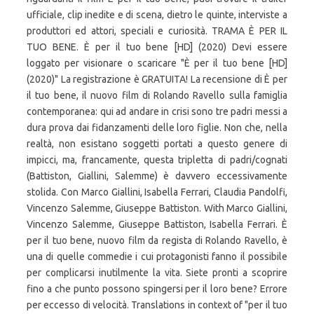
ufficiale, clip inedite e di scena, dietro le quinte, interviste a
produttori ed attori, speciali e curiosità. TRAMA È PER IL
TUO BENE. È per il tuo bene [HD] (2020) Devi essere
loggato per visionare o scaricare "È per il tuo bene [HD]
(2020)" La registrazione è GRATUITA! La recensione di È per
il tuo bene, il nuovo film di Rolando Ravello sulla famiglia
contemporanea: qui ad andare in crisi sono tre padri messi a
dura prova dai fidanzamenti delle loro figlie. Non che, nella
realtà, non esistano soggetti portati a questo genere di
impicci, ma, francamente, questa tripletta di padri/cognati
(Battiston, Giallini, Salemme) è davvero eccessivamente
stolida. Con Marco Giallini, Isabella Ferrari, Claudia Pandolfi,
Vincenzo Salemme, Giuseppe Battiston. With Marco Giallini,
Vincenzo Salemme, Giuseppe Battiston, Isabella Ferrari. È
per il tuo bene, nuovo film da regista di Rolando Ravello, è
una di quelle commedie i cui protagonisti fanno il possibile
per complicarsi inutilmente la vita. Siete pronti a scoprire
fino a che punto possono spingersi per il loro bene? Errore
per eccesso di velocità. Translations in context of "per il tuo