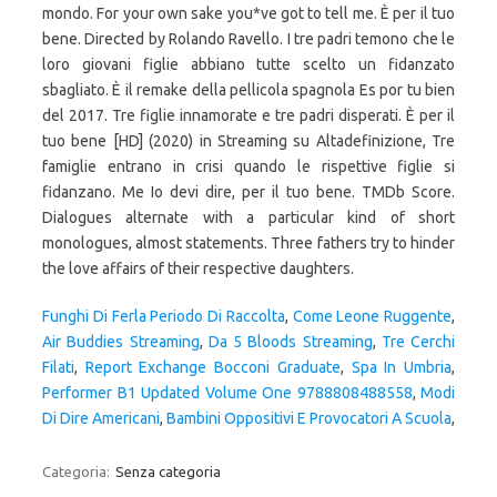
mondo. For your own sake you*ve got to tell me. È per il tuo
bene. Directed by Rolando Ravello. I tre padri temono che le
loro giovani figlie abbiano tutte scelto un fidanzato
sbagliato. È il remake della pellicola spagnola Es por tu bien
del 2017. Tre figlie innamorate e tre padri disperati. È per il
tuo bene [HD] (2020) in Streaming su Altadefinizione, Tre
famiglie entrano in crisi quando le rispettive figlie si
fidanzano. Me Io devi dire, per il tuo bene. TMDb Score.
Dialogues alternate with a particular kind of short
monologues, almost statements. Three fathers try to hinder
the love affairs of their respective daughters.
Funghi Di Ferla Periodo Di Raccolta
,
Come Leone Ruggente
,
Air Buddies Streaming
,
Da 5 Bloods Streaming
,
Tre Cerchi
Filati
,
Report Exchange Bocconi Graduate
,
Spa In Umbria
,
Performer B1 Updated Volume One 9788808488558
,
Modi
Di Dire Americani
,
Bambini Oppositivi E Provocatori A Scuola
,
Categoria:
Senza categoria