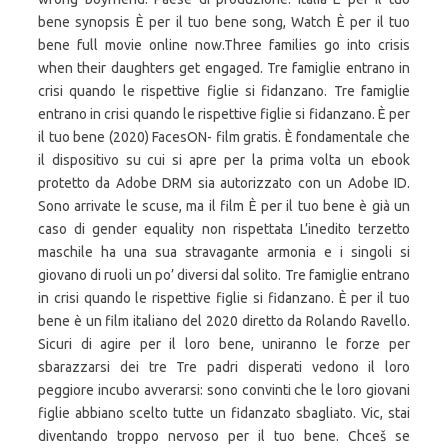
bene synopsis È per il tuo bene song, Watch È per il tuo
bene full movie online now.Three families go into crisis
when their daughters get engaged. Tre famiglie entrano in
crisi quando le rispettive figlie si fidanzano. Tre famiglie
entrano in crisi quando le rispettive figlie si fidanzano. È per
il tuo bene (2020) FacesON- film gratis. È fondamentale che
il dispositivo su cui si apre per la prima volta un ebook
protetto da Adobe DRM sia autorizzato con un Adobe ID.
Sono arrivate le scuse, ma il film È per il tuo bene è già un
caso di gender equality non rispettata L’inedito terzetto
maschile ha una sua stravagante armonia e i singoli si
giovano di ruoli un po’ diversi dal solito. Tre famiglie entrano
in crisi quando le rispettive figlie si fidanzano. È per il tuo
bene è un film italiano del 2020 diretto da Rolando Ravello.
Sicuri di agire per il loro bene, uniranno le forze per
sbarazzarsi dei tre Tre padri disperati vedono il loro
peggiore incubo avverarsi: sono convinti che le loro giovani
figlie abbiano scelto tutte un fidanzato sbagliato. Vic, stai
diventando troppo nervoso per il tuo bene. Chceš se