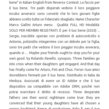
bene" in Italian-English from Reverso Context: Lo faccio per
il tuo bene. Tre padri disperati vedono il loro peggiore
incubo avverarsi: sono convinti che le loro giovani figlie
abbiano scelto tutte un fidanzato sbagliato. Name Character
Marco Giallini Arturo menu . Qualità: FULL HD Modalità:
SOLO PER MEMBRI REGISTRATI. È per il tuo bene (2020) ...
Sergio, irascibile operaio con problemi di autocontrollo e
Antonio, poliziotto integerrimo con un debole per la figlia,
sono tre padri che vedono il loro peggior incubo avverarsi,
quando si … Maybe your friends ought to stop you for your
own good. by Rolando Ravello. synopsis. Three families go
into crisis when their daughters get engaged. And that day
has finally come for Arturo, Poli and Chus. Forse i tuoi amici
dovrebbero fermarti per il tuo bene. Distribuito in Italia da
Medusa. Assicurati di avere un ID Adobe e che il tuo
dispositivo sia compatibile con Adobe DRM, poichè non
potrai esercitare il diritto di recesso. Three desperate
fathers see their worst nightmare come true: they are
convinced that their young daughters have all chosen a
wrong boyfriend. Paese di produzione: Italia È per il tuo