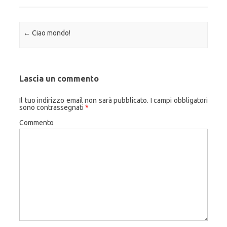
Navigazione articolo
←
Ciao mondo!
Lascia un commento
Il tuo indirizzo email non sarà pubblicato.
I campi obbligatori
sono contrassegnati
*
Commento