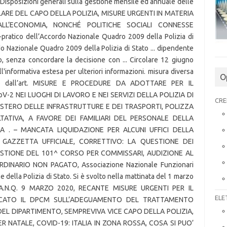
O
CRE
ELE