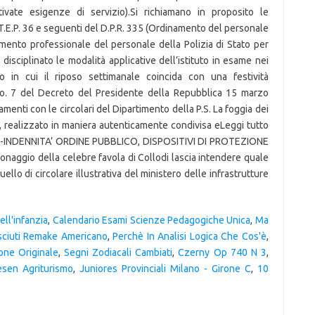
ll'infanzia
,
Calendario Esami Scienze Pedagogiche Unica
,
Ma
sciuti Remake Americano
,
Perchè In Analisi Logica Che Cos'è
,
one Originale
,
Segni Zodiacali Cambiati
,
Czerny Op 740 N 3
,
sen Agriturismo
,
Juniores Provinciali Milano - Girone C
,
10