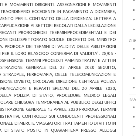
GHI
IGU