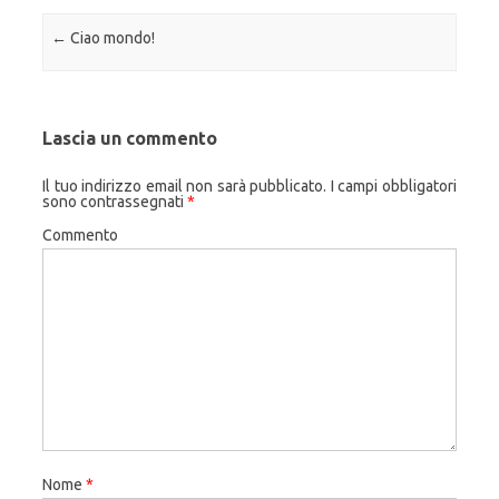
Navigazione articolo
←
Ciao mondo!
Lascia un commento
Il tuo indirizzo email non sarà pubblicato.
I campi obbligatori
sono contrassegnati
*
Commento
Nome
*