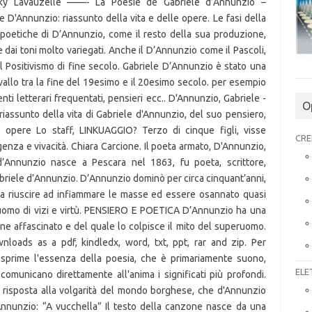
O
CRE
ELE