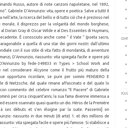
GHI
IGU