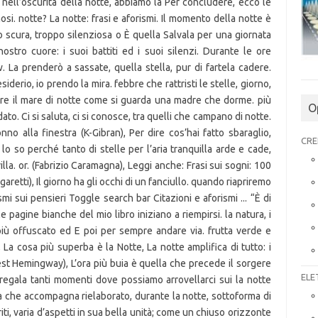
O
CRE
ELE