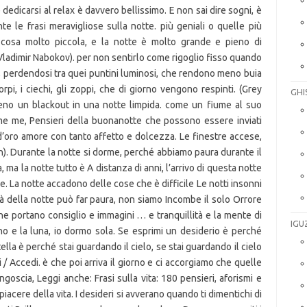
GHI
IGU