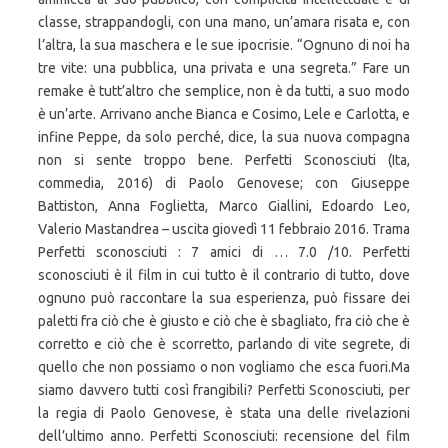
classe, strappandogli, con una mano, un’amara risata e, con
l’altra, la sua maschera e le sue ipocrisie. “Ognuno di noi ha
tre vite: una pubblica, una privata e una segreta.” Fare un
remake è tutt’altro che semplice, non è da tutti, a suo modo
è un’arte. Arrivano anche Bianca e Cosimo, Lele e Carlotta, e
infine Peppe, da solo perché, dice, la sua nuova compagna
non si sente troppo bene. Perfetti Sconosciuti (Ita,
commedia, 2016) di Paolo Genovese; con Giuseppe
Battiston, Anna Foglietta, Marco Giallini, Edoardo Leo,
Valerio Mastandrea – uscita giovedì 11 febbraio 2016. Trama
Perfetti sconosciuti : 7 amici di … 7.0 /10. Perfetti
sconosciuti è il film in cui tutto è il contrario di tutto, dove
ognuno può raccontare la sua esperienza, può fissare dei
paletti fra ciò che è giusto e ciò che è sbagliato, fra ciò che è
corretto e ciò che è scorretto, parlando di vite segrete, di
quello che non possiamo o non vogliamo che esca fuori.Ma
siamo davvero tutti così frangibili? Perfetti Sconosciuti, per
la regia di Paolo Genovese, è stata una delle rivelazioni
dell’ultimo anno. Perfetti Sconosciuti: recensione del film