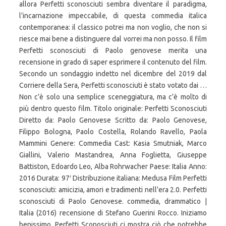
allora Perfetti sconosciuti sembra diventare il paradigma,
l’incarnazione impeccabile, di questa commedia italica
contemporanea: il classico potrei ma non voglio, che non si
riesce mai bene a distinguere dal vorrei ma non posso. Il film
Perfetti sconosciuti di Paolo genovese merita una
recensione in grado di saper esprimere il contenuto del film.
Secondo un sondaggio indetto nel dicembre del 2019 dal
Corriere della Sera, Perfetti sconosciuti è stato votato dai …
Non c’è solo una semplice sceneggiatura, ma c’è molto di
più dentro questo film. Titolo originale: Perfetti Sconosciuti
Diretto da: Paolo Genovese Scritto da: Paolo Genovese,
Filippo Bologna, Paolo Costella, Rolando Ravello, Paola
Mammini Genere: Commedia Cast: Kasia Smutniak, Marco
Giallini, Valerio Mastandrea, Anna Foglietta, Giuseppe
Battiston, Edoardo Leo, Alba Rohrwacher Paese: Italia Anno:
2016 Durata: 97′ Distribuzione italiana: Medusa Film Perfetti
sconosciuti: amicizia, amori e tradimenti nell'era 2.0. Perfetti
sconosciuti di Paolo Genovese. commedia, drammatico |
Italia (2016) recensione di Stefano Guerini Rocco. Iniziamo
benissimo. Perfetti Sconosciuti ci mostra ciò che potrebbe