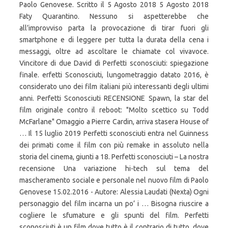
Paolo Genovese. Scritto il 5 Agosto 2018 5 Agosto 2018
Faty Quarantino. Nessuno si aspetterebbe che
all’improvviso parta la provocazione di tirar fuori gli
smartphone e di leggere per tutta la durata della cena i
messaggi, oltre ad ascoltare le chiamate col vivavoce.
Vincitore di due David di Perfetti sconosciuti: spiegazione
finale. erfetti Sconosciuti, lungometraggio datato 2016, è
considerato uno dei film italiani più interessanti degli ultimi
anni. Perfetti Sconosciuti RECENSIONE Spawn, la star del
film originale contro il reboot: "Molto scettico su Todd
McFarlane" Omaggio a Pierre Cardin, arriva stasera House of
… Il 15 luglio 2019 Perfetti sconosciuti entra nel Guinness
dei primati come il film con più remake in assoluto nella
storia del cinema, giunti a 18. Perfetti sconosciuti – La nostra
recensione Una variazione hi-tech sul tema del
mascheramento sociale e personale nel nuovo film di Paolo
Genovese 15.02.2016 - Autore: Alessia Laudati (Nexta) Ogni
personaggio del film incarna un po’ i … Bisogna riuscire a
cogliere le sfumature e gli spunti del film. Perfetti
sconosciuti è un film dove tutto è il contrario di tutto, dove