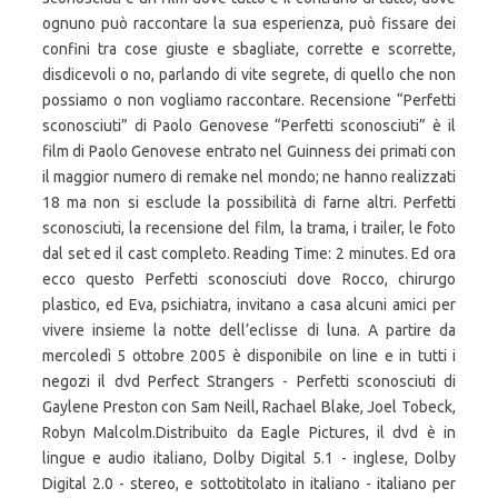
ognuno può raccontare la sua esperienza, può fissare dei
confini tra cose giuste e sbagliate, corrette e scorrette,
disdicevoli o no, parlando di vite segrete, di quello che non
possiamo o non vogliamo raccontare. Recensione “Perfetti
sconosciuti” di Paolo Genovese “Perfetti sconosciuti” è il
film di Paolo Genovese entrato nel Guinness dei primati con
il maggior numero di remake nel mondo; ne hanno realizzati
18 ma non si esclude la possibilità di farne altri. Perfetti
sconosciuti, la recensione del film, la trama, i trailer, le foto
dal set ed il cast completo. Reading Time: 2 minutes. Ed ora
ecco questo Perfetti sconosciuti dove Rocco, chirurgo
plastico, ed Eva, psichiatra, invitano a casa alcuni amici per
vivere insieme la notte dell’eclisse di luna. A partire da
mercoledì 5 ottobre 2005 è disponibile on line e in tutti i
negozi il dvd Perfect Strangers - Perfetti sconosciuti di
Gaylene Preston con Sam Neill, Rachael Blake, Joel Tobeck,
Robyn Malcolm.Distribuito da Eagle Pictures, il dvd è in
lingue e audio italiano, Dolby Digital 5.1 - inglese, Dolby
Digital 2.0 - stereo, e sottotitolato in italiano - italiano per