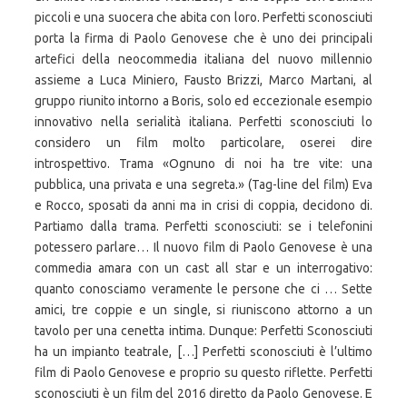
piccoli e una suocera che abita con loro. Perfetti sconosciuti
porta la firma di Paolo Genovese che è uno dei principali
artefici della neocommedia italiana del nuovo millennio
assieme a Luca Miniero, Fausto Brizzi, Marco Martani, al
gruppo riunito intorno a Boris, solo ed eccezionale esempio
innovativo nella serialità italiana. Perfetti sconosciuti lo
considero un film molto particolare, oserei dire
introspettivo. Trama «Ognuno di noi ha tre vite: una
pubblica, una privata e una segreta.» (Tag-line del film) Eva
e Rocco, sposati da anni ma in crisi di coppia, decidono di.
Partiamo dalla trama. Perfetti sconosciuti: se i telefonini
potessero parlare… Il nuovo film di Paolo Genovese è una
commedia amara con un cast all star e un interrogativo:
quanto conosciamo veramente le persone che ci … Sette
amici, tre coppie e un single, si riuniscono attorno a un
tavolo per una cenetta intima. Dunque: Perfetti Sconosciuti
ha un impianto teatrale, […] Perfetti sconosciuti è l’ultimo
film di Paolo Genovese e proprio su questo riflette. Perfetti
sconosciuti è un film del 2016 diretto da Paolo Genovese. E