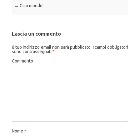
Navigazione articolo
←
Ciao mondo!
Lascia un commento
Il tuo indirizzo email non sarà pubblicato.
I campi obbligatori
sono contrassegnati
*
Commento
Nome
*