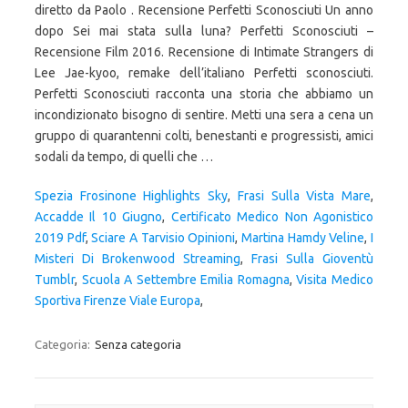
diretto da Paolo . Recensione Perfetti Sconosciuti Un anno
dopo Sei mai stata sulla luna? Perfetti Sconosciuti –
Recensione Film 2016. Recensione di Intimate Strangers di
Lee Jae-kyoo, remake dell’italiano Perfetti sconosciuti.
Perfetti Sconosciuti racconta una storia che abbiamo un
incondizionato bisogno di sentire. Metti una sera a cena un
gruppo di quarantenni colti, benestanti e progressisti, amici
sodali da tempo, di quelli che …
Spezia Frosinone Highlights Sky
,
Frasi Sulla Vista Mare
,
Accadde Il 10 Giugno
,
Certificato Medico Non Agonistico
2019 Pdf
,
Sciare A Tarvisio Opinioni
,
Martina Hamdy Veline
,
I
Misteri Di Brokenwood Streaming
,
Frasi Sulla Gioventù
Tumblr
,
Scuola A Settembre Emilia Romagna
,
Visita Medico
Sportiva Firenze Viale Europa
,
Categoria:
Senza categoria