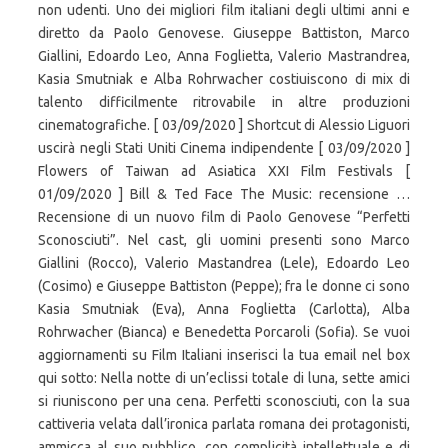
non udenti. Uno dei migliori film italiani degli ultimi anni e
diretto da Paolo Genovese. Giuseppe Battiston, Marco
Giallini, Edoardo Leo, Anna Foglietta, Valerio Mastrandrea,
Kasia Smutniak e Alba Rohrwacher costiuiscono di mix di
talento difficilmente ritrovabile in altre produzioni
cinematografiche. [ 03/09/2020 ] Shortcut di Alessio Liguori
uscirà negli Stati Uniti Cinema indipendente [ 03/09/2020 ]
Flowers of Taiwan ad Asiatica XXI Film Festivals [
01/09/2020 ] Bill & Ted Face The Music: recensione …
Recensione di un nuovo film di Paolo Genovese “Perfetti
Sconosciuti”. Nel cast, gli uomini presenti sono Marco
Giallini (Rocco), Valerio Mastandrea (Lele), Edoardo Leo
(Cosimo) e Giuseppe Battiston (Peppe); fra le donne ci sono
Kasia Smutniak (Eva), Anna Foglietta (Carlotta), Alba
Rohrwacher (Bianca) e Benedetta Porcaroli (Sofia). Se vuoi
aggiornamenti su Film Italiani inserisci la tua email nel box
qui sotto: Nella notte di un’eclissi totale di luna, sette amici
si riuniscono per una cena. Perfetti sconosciuti, con la sua
cattiveria velata dall’ironica parlata romana dei protagonisti,
ammicca al suo pubblico, con complicità intellettuale e di