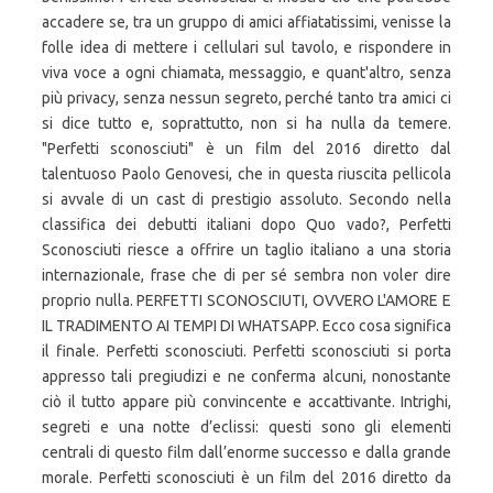
accadere se, tra un gruppo di amici affiatatissimi, venisse la
folle idea di mettere i cellulari sul tavolo, e rispondere in
viva voce a ogni chiamata, messaggio, e quant'altro, senza
più privacy, senza nessun segreto, perché tanto tra amici ci
si dice tutto e, soprattutto, non si ha nulla da temere.
"Perfetti sconosciuti" è un film del 2016 diretto dal
talentuoso Paolo Genovesi, che in questa riuscita pellicola
si avvale di un cast di prestigio assoluto. Secondo nella
classifica dei debutti italiani dopo Quo vado?, Perfetti
Sconosciuti riesce a offrire un taglio italiano a una storia
internazionale, frase che di per sé sembra non voler dire
proprio nulla. PERFETTI SCONOSCIUTI, OVVERO L'AMORE E
IL TRADIMENTO AI TEMPI DI WHATSAPP. Ecco cosa significa
il finale. Perfetti sconosciuti. Perfetti sconosciuti si porta
appresso tali pregiudizi e ne conferma alcuni, nonostante
ciò il tutto appare più convincente e accattivante. Intrighi,
segreti e una notte d’eclissi: questi sono gli elementi
centrali di questo film dall’enorme successo e dalla grande
morale. Perfetti sconosciuti è un film del 2016 diretto da