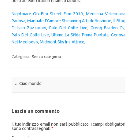
Nightmare On Elm Street Film 2010
,
Medicina Veterinaria
Padova
,
Manuale D'amore Streaming Altadefinizione
,
Il Blog
Di Ivan Zazzaroni
,
Palo Del Colle Live
,
Gregg Braden Cv
,
Palo Del Colle Live
,
Ultimo La Sfida Prima Puntata
,
Genova
Nel Medioevo
,
Midnight Sky Iris Attrice
,
Categoria:
Senza categoria
Navigazione articolo
←
Ciao mondo!
Lascia un commento
Il tuo indirizzo email non sarà pubblicato.
I campi obbligatori
sono contrassegnati
*