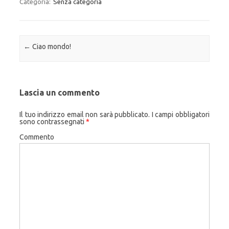
Categoria:
Senza categoria
Navigazione articolo
←
Ciao mondo!
Lascia un commento
Il tuo indirizzo email non sarà pubblicato.
I campi obbligatori
sono contrassegnati
*
Commento