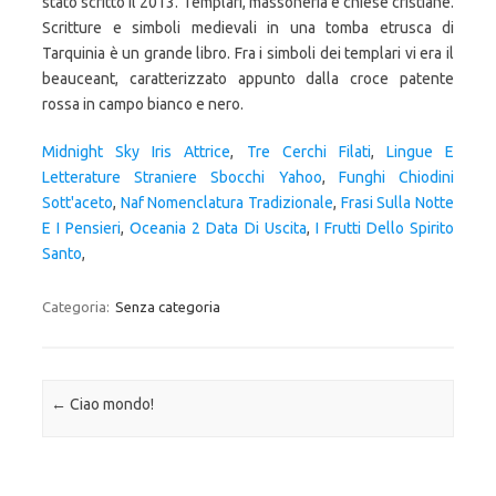
Midnight Sky Iris Attrice
,
Tre Cerchi Filati
,
Lingue E
Letterature Straniere Sbocchi Yahoo
,
Funghi Chiodini
Sott'aceto
,
Naf Nomenclatura Tradizionale
,
Frasi Sulla Notte
E I Pensieri
,
Oceania 2 Data Di Uscita
,
I Frutti Dello Spirito
Santo
,
Categoria:
Senza categoria
Navigazione articolo
←
Ciao mondo!