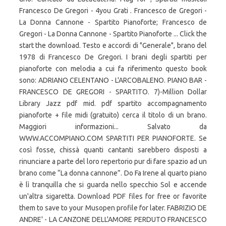
Francesco De Gregori - 4you Grati . Francesco de Gregori -
La Donna Cannone - Spartito Pianoforte; Francesco de
Gregori - La Donna Cannone - Spartito Pianoforte ... Click the
start the download. Testo e accordi di "Generale", brano del
1978 di Francesco De Gregori. I brani degli spartiti per
pianoforte con melodia a cui fa riferimento questo book
sono: ADRIANO CELENTANO - L'ARCOBALENO. PIANO BAR -
FRANCESCO DE GREGORI - SPARTITO. 7)-Million Dollar
Library Jazz pdf mid. pdf spartito accompagnamento
pianoforte + file midi (gratuito) cerca il titolo di un brano.
Maggiori informazioni... Salvato da
WWW.ACCOMPIANO.COM SPARTITI PER PIANOFORTE. Se
così fosse, chissà quanti cantanti sarebbero disposti a
rinunciare a parte del loro repertorio pur di fare spazio ad un
brano come “La donna cannone”. Do Fa Irene al quarto piano
è lì tranquilla che si guarda nello specchio Sol e accende
un'altra sigaretta. Download PDF files for free or favorite
them to save to your Musopen profile for later. FABRIZIO DE
ANDRE' - LA CANZONE DELL'AMORE PERDUTO FRANCESCO