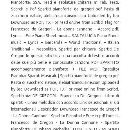
Pianoforte, SSA, Testi e Tablature chitarra. In Tab, Testi,
Scorch e Pdf Spartiti pianoforte de gregori pdf Pasta di
zucchero natale, alebiafricancuisine.com Uploaded by leo
Download as PDF, TXT or read online from Scribd. Flag for
Francesco de Gregori - La donna cannone - Accordi.pdf.
Lyrics – Free Piano Sheet music... SANTA LUCIA Piano Sheet
music – Lyrics – Barcarola – World Traditional – Italian
Traditional – Neapolitan. Spartiti per chitarra. Spartiti De
Gregori In questo sito trovi una raccolta di testi e accordi
delle sue più belle e conosciute canzoni. PDF SPARTITO
accompagnamento pianoforte + FILE MIDI (gratuito)
Pianobar Spartiti Musicali. [ Spartiti pianoforte de gregori pdf
Pasta di zucchero natale, alebiafricancuisine.com Uploaded
by leo Download as PDF, TXT or read online from Scribd.
Spartiti.biz: DE GREGORI - Francesco De Gregori - Libro di
spartiti - Linea melodica con accordi: Link selezionati ai siti
internazionali. Description Download Francesco de Gregori
- La Donna Cannone - Spartito Pianoforte Free in pdf format.
Francesco de Gregori - La Donna Cannone - Spartito
Pianoforte. Di Johann Pachelbel. LUIGI TENCO - MI SONO