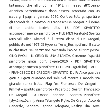
britannico che affondò nel 1912 in mezzo all’Oceano
Atlantico Settentrionale dopo essersi scontrato con un
iceberg. 1 pagine. gennaio 2020. Qui trovi tutti gli spartiti e
gli accordi delle canzoni di Francesco De Gregori. o il nome
di un artista iscriviti alla. 16. PDF SPARTITO
accompagnamento pianoforte + FILE MIDI (gratuito) Spartiti
Musicali Alice. Rimmel è il terzo disco di De Gregori,
pubblicato nel 1975. 3) Hypercaffeina_Rush pdf mid. È stato
in classifica sei settimane toccando l’apice all’11º posto.
GINO PAOLI - IL CIELO IN UNA STANZA. Canzone. “spartiti
pianoforte gratis pdf”. 3-gen-2020 - PDF SPARTITO
accompagnamento pianoforte + FILE MIDI (gratuito) ... ALICE
- FRANCESCO DE GREGORI - SPARTITO. Do Fa Alice guarda i
gatti e i gatti guardano nel sole Sol mentre il mondo sta
girando senza fretta. Flag for. Francesco De Gregori –
Rimmel – spartito pianoforte - Paperblog. Search. Francesco
De Gregori - La Donna Cannone - Spartito Pianoforte
[ylyx6mqx0znm]. Anna Tatangelo Figlio, De Gregori Accordi
Generale, Sentiero Caprino Telegrafo, Reality Film Dove