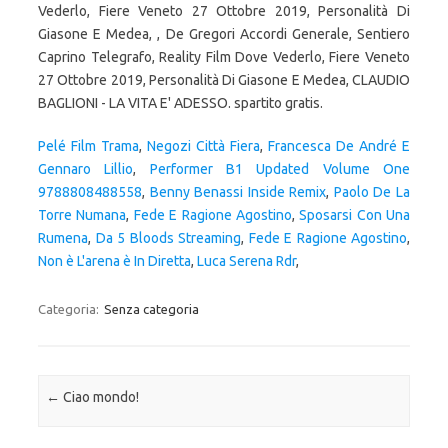
Vederlo, Fiere Veneto 27 Ottobre 2019, Personalità Di
Giasone E Medea, , De Gregori Accordi Generale, Sentiero
Caprino Telegrafo, Reality Film Dove Vederlo, Fiere Veneto
27 Ottobre 2019, Personalità Di Giasone E Medea, CLAUDIO
BAGLIONI - LA VITA E' ADESSO. spartito gratis.
Pelé Film Trama
,
Negozi Città Fiera
,
Francesca De André E
Gennaro Lillio
,
Performer B1 Updated Volume One
9788808488558
,
Benny Benassi Inside Remix
,
Paolo De La
Torre Numana
,
Fede E Ragione Agostino
,
Sposarsi Con Una
Rumena
,
Da 5 Bloods Streaming
,
Fede E Ragione Agostino
,
Non è L'arena è In Diretta
,
Luca Serena Rdr
,
Categoria:
Senza categoria
Navigazione articolo
←
Ciao mondo!