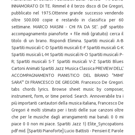
INNAMORATO DI TE. Rimmel è il terzo disco di De Gregori,
pubblicato nel 1975.Ottenne grande successo vendendo
oltre 500.000 copie e restando in classifica per 60
settimane. MARCO MASINI - CHI FA DA SE'. pdf spartito
accompagnamento pianoforte + file midi (gratuito) cerca il
titolo di un brano. Rispondi Elimina. Spartiti musicali A-B
Spartiti musicali C-D Spartiti musicali E-F Spartiti musicali G-K
Spartiti musicali L-M Spartiti musicali N-O Spartiti musicali P-
R; Spartiti musicali S-T Spartiti musicali V-Z Spartiti Blues
Cartoni Animati Spartiti Jazz Musica Classica PREVIEW DELL'
ACCOMPAGNAMENTO PIANISTICO DEL BRANO "MIMI'
SARA'" DI FRANCESCO DE GREGORI. Francesco De Gregori.
tabs chords lyrics. Browse sheet music by composer,
instrument, form, or time period. Search. Annoverabile tra i
più importanti cantautori della musica italiana, Francesco De
Gregori è molti stimato per i testi delle sue canzoni oltre
che per le musiche dagli arrangiamenti mai banali. 0 0 mi
piace 0 0 non mi piace. Spartiti Jazz 1) Elite_Syncopations
pdf mid. [Spartiti Pianoforte] Lucio Battisti - Pensieri E Parole