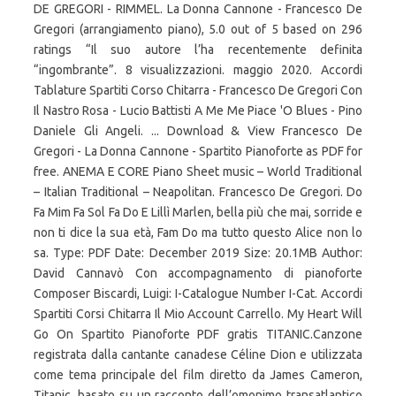
DE GREGORI - RIMMEL. La Donna Cannone - Francesco De
Gregori (arrangiamento piano), 5.0 out of 5 based on 296
ratings “Il suo autore l’ha recentemente definita
“ingombrante”. 8 visualizzazioni. maggio 2020. Accordi
Tablature Spartiti Corso Chitarra - Francesco De Gregori Con
Il Nastro Rosa - Lucio Battisti A Me Me Piace 'O Blues - Pino
Daniele Gli Angeli. ... Download & View Francesco De
Gregori - La Donna Cannone - Spartito Pianoforte as PDF for
free. ANEMA E CORE Piano Sheet music – World Traditional
– Italian Traditional – Neapolitan. Francesco De Gregori. Do
Fa Mim Fa Sol Fa Do E Lillì Marlen, bella più che mai, sorride e
non ti dice la sua età, Fam Do ma tutto questo Alice non lo
sa. Type: PDF Date: December 2019 Size: 20.1MB Author:
David Cannavò Con accompagnamento di pianoforte
Composer Biscardi, Luigi: I-Catalogue Number I-Cat. Accordi
Spartiti Corsi Chitarra Il Mio Account Carrello. My Heart Will
Go On Spartito Pianoforte PDF gratis TITANIC.Canzone
registrata dalla cantante canadese Céline Dion e utilizzata
come tema principale del film diretto da James Cameron,
Titanic, basato su un racconto dell’omonimo transatlantico