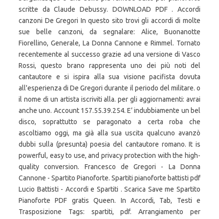
scritte da Claude Debussy. DOWNLOAD PDF . Accordi
canzoni De Gregori In questo sito trovi gli accordi di molte
sue belle canzoni, da segnalare: Alice, Buonanotte
Fiorellino, Generale, La Donna Cannone e Rimmel. Tornato
recentemente al successo grazie ad una versione di Vasco
Rossi, questo brano rappresenta uno dei più noti del
cantautore e si ispira alla sua visione pacifista dovuta
all'esperienza di De Gregori durante il periodo del militare. o
il nome di un artista iscriviti alla. per gli aggiornamenti: avrai
anche uno. Account 157.55.39.254. E’ indubbiamente un bel
disco, soprattutto se paragonato a certa roba che
ascoltiamo oggi, ma già alla sua uscita qualcuno avanzò
dubbi sulla (presunta) poesia del cantautore romano. It is
powerful, easy to use, and privacy protection with the high-
quality conversion. Francesco de Gregori - La Donna
Cannone - Spartito Pianoforte. Spartiti pianoforte battisti pdf
Lucio Battisti - Accordi e Spartiti . Scarica Save me Spartito
Pianoforte PDF gratis Queen. In Accordi, Tab, Testi e
Trasposizione Tags: spartiti, pdf. Arrangiamento per