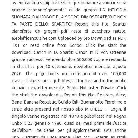
by emolar una semplice lezione per imparare a suonare una
grande canzone:"generale" di de gregori LA MELODIA
SUONATA DALL'OBOE E' A SCOPO DIMOSTRATIVO E NON
FA PARTE DELLO SPARTITO! Report this file. Spartiti
pianoforte de gregori pdf Pasta di zucchero natale,
alebiafricancuisine.com Uploaded by leo Download as PDF,
TXT or read online from Scribd. Click the start the
download. Canon In D. Spartiti Canon In D Pdf. Ottenne
grande successo vendendo oltre 500.000 copie e restando
in classifica per 60 settimane. newletter mensile. agosto
2020. This page hosts our collection of over 100,000
classical sheet music pdf files, all for free and in the public
domain. newletter mensile. Public Not listed Private. Click
the start the download ... Report this file. Register. Alice,
Bene, Banana Republic, Bufalo Bill, Buonanotte Fiorellino e
tante altre presenti nel nostro sito MICHELE … Login. Il
singolo venne registrato nel 1979 e pubblicato nel Regno
Unito il 25 gennaio 1980, quasi sei mesi prima dell’uscita
dell’album The Game. per gli aggiornamenti: avrai anche
uno. Caricato da LucaCatena. Flag for ; Spartiti musicali